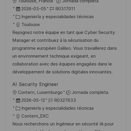
U
Toulouse, Francia
Jornada completa
b
F
I
2026-03-05
R0317011
i
e
C
D
Ingeniería y especialidades técnicas
c
c
a
d
Toulouse
a
h
t
e
Rejoignez notre équipe en tant que Cyber Security
c
a
e
e
Manager et contribuez à la sécurisation du
i
d
g
m
programme européen Galileo. Vous travaillerez dans
ó
e
o
p
un environnement technique exigeant, en
n
p
r
l
collaboration avec des équipes engagées dans le
u
í
e
développement de solutions digitales innovantes.
b
a
o
AI Security Engineer
l
U
Contern, Luxemburgo
Jornada completa
i
b
F
I
2026-05-12
R0327633
c
i
e
C
D
Ingeniería y especialidades técnicas
a
c
c
a
d
Contern_EXC
c
a
h
t
e
Nous recherchons un Ingénieur en sécurité IA pour
i