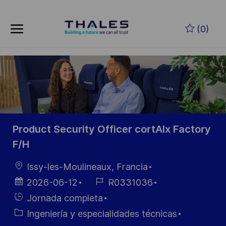
Skip to main content
Saltar al contenido principal
(0)
-
-
Product Security Officer cortAIx Factory
F/H
Ubicación
Issy-les-Moulineaux, Francia
Fecha de
ID de
2026-06-12
R0331036
publicación
empleo
Hiring
Jornada completa
Type
Categoría
Ingeniería y especialidades técnicas