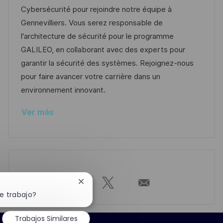
i
c
a
e
e
Cybersécurité pour rejoindre notre équipe à
ó
i
d
g
m
Gennevilliers. Vous serez responsable de
n
ó
e
o
p
l'architecture de sécurité pour le programme
n
p
r
l
GALILEO, en collaborant avec des experts pour
u
í
e
garantir la sécurité des systèmes. Rejoignez-nous
b
a
o
pour faire avancer votre carrière dans un
l
environnement innovant.
i
Ver más
c
a
c
i
ó
n
Cerrar
Compartir
Compartir
Compartir
Compartir
notificación
e trabajo?
de
chatbot
a
a
a
por
Trabajos Similares