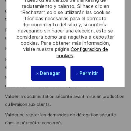
sécurité lorsque nécessaire.
reclutamiento y talento. Si hace clic en
Gestion des risques, des vulnérabilités et validation
“Rechazar”, solo se utilizarán las cookies
técnicas necesarias para el correcto
technique
funcionamiento del sitio y, si continúa
Piloter les analyses de risques (eBIOS RM, Obérisk) et les
navegando sin hacer una elección, esto se
considerará como una negativa a depositar
analyses de menaces.
cookies. Para obtener más información,
Maintenir et remonter les risques cybersécurité.
visite nuestra página
Configuración de
cookies
.
Piloter les plans de réduction des risques exécutés par les
équipes de delivery.
Denegar
Permitir
Surveiller les vulnérabilités identifiées et piloter les actions
de remédiation avec les Security Guardians.
Valider la documentation sécurité avant mise en production
ou livraison aux clients.
Valider ou rejeter les demandes de dérogation sécurité
dans le périmètre concerné.