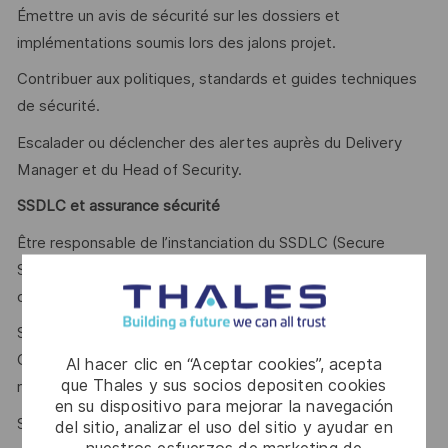
Émettre un avis de sécurité sur les dossiers et
implémentations soumis lors des jalons projet.
Contribuer aux politiques, standards et guides techniques
de sécurité.
Escalader ou déclencher des alertes auprès du Delivery
Manager et du Head of Security.
SSDLC et assurance sécurité
Être responsable de l’instanciation du SSDLC (Secure
Software Development Life Cycle) et des directives de
codage sécurisé.
Suivre les résultats des contrôles de sécurité des pipelines
CI/CD (SAST, DAST, SCA, anti-malware) et piloter les
Al hacer clic en “Aceptar cookies”, acepta
que Thales y sus socios depositen cookies
remédiations
en su dispositivo para mejorar la navegación
Solliciter la Red Team pour la réalisation de tests de
del sitio, analizar el uso del sitio y ayudar en
nuestros esfuerzos de marketing de