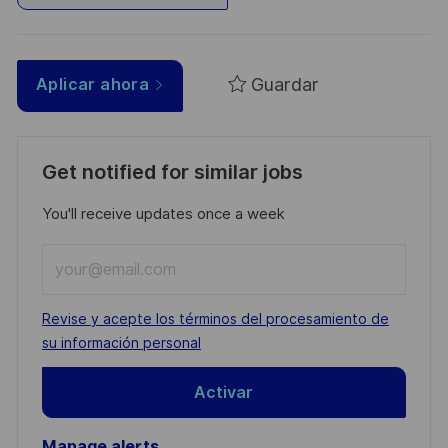
Guardar
Aplicar ahora
Get notified for similar jobs
You'll receive updates once a week
Enter
Email
address
Required
Revise y acepte los términos del procesamiento de
(Required)
su información personal
Activar
Manage alerts