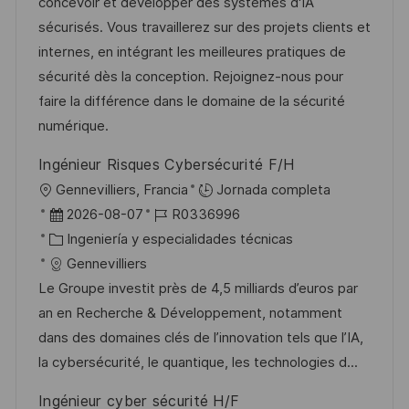
c
a
e
e
concevoir et développer des systèmes d'IA
ó
i
d
g
m
sécurisés. Vous travaillerez sur des projets clients et
n
ó
e
o
p
internes, en intégrant les meilleures pratiques de
n
p
r
l
sécurité dès la conception. Rejoignez-nous pour
u
í
e
faire la différence dans le domaine de la sécurité
b
a
o
numérique.
l
Ingénieur Risques Cybersécurité F/H
i
U
Gennevilliers, Francia
Jornada completa
c
b
F
I
2026-08-07
R0336996
a
i
e
C
D
Ingeniería y especialidades técnicas
c
c
c
a
d
Gennevilliers
i
a
h
t
e
Le Groupe investit près de 4,5 milliards d’euros par
ó
c
a
e
e
an en Recherche & Développement, notamment
n
i
d
g
m
dans des domaines clés de l’innovation tels que l’IA,
ó
e
o
p
la cybersécurité, le quantique, les technologies d...
n
p
r
l
Ingénieur cyber sécurité H/F