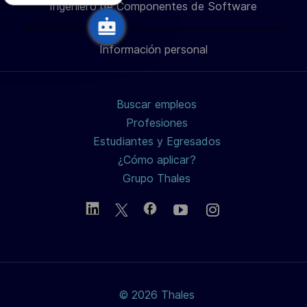
Ingeniero de Componentes de Software
través
través
través
correo
Información personal
de
de
de
electrónico
LinkedIn
Facebook
twitter
Buscar empleos
/
Profesiones
Estudiantes y Egresados
X
¿Cómo aplicar?
Grupo Thales
© 2026 Thales