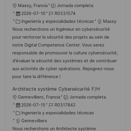
u
í
e
U
Massy, Francia
Jornada completa
b
a
o
b
F
I
2026-07-10
R0331574
l
i
e
C
D
Ingeniería y especialidades técnicas
Massy
i
c
c
a
d
Nous recherchons un Ingénieur en cybersécurité
c
a
h
t
e
pour renforcer la sécurité des projets au sein de
a
c
a
e
e
notre Digital Competence Center. Vous serez
c
i
d
g
m
responsable de promouvoir la culture cybersécurité,
i
ó
e
o
p
d'évaluer la sécurité des systèmes et de contribuer
ó
n
p
r
l
aux activités de cyber opérations. Rejoignez-nous
n
u
í
e
pour faire la différence !
b
a
o
Architecte système Cybersécurité F/H
l
U
Gennevilliers, Francia
Jornada completa
i
b
F
I
2026-07-15
R0317842
c
i
e
C
D
Ingeniería y especialidades técnicas
a
c
c
a
d
Gennevilliers
c
a
h
t
e
Nous recherchons un Architecte système