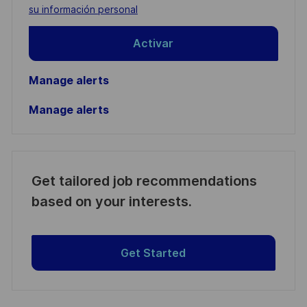
(Required)
su información personal
Activar
Manage alerts
Manage alerts
Get tailored job recommendations
based on your interests.
Get Started