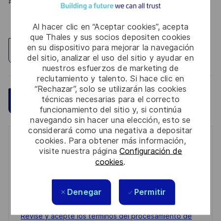
#LI-HYBRID
Al hacer clic en “Aceptar cookies”, acepta
que Thales y sus socios depositen cookies
en su dispositivo para mejorar la navegación
Explorar ubicación
del sitio, analizar el uso del sitio y ayudar en
nuestros esfuerzos de marketing de
reclutamiento y talento. Si hace clic en
“Rechazar”, solo se utilizarán las cookies
técnicas necesarias para el correcto
Guardar
Aplicar ahora
funcionamiento del sitio y, si continúa
navegando sin hacer una elección, esto se
considerará como una negativa a depositar
cookies. Para obtener más información,
Get notified for similar jobs
visite nuestra página
Configuración de
cookies
.
You'll receive updates once a week
Enter
Denegar
Permitir
Email
address
Required
Revise y acepte los términos del procesamiento de