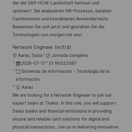
i
d
g
m
der die SAP-HCM-Landschaft betreut und
ó
e
o
p
optimiert. Sie analysieren HR-Prozesse, beraten
n
p
r
l
Fachbereiche und koordinieren Anwendertests.
u
í
e
Bewerben Sie sich jetzt und gestalten Sie die
b
a
o
Technologien von morgen mit uns!
l
Network Engineer (m/f/d)
i
U
Aarau, Suiza
Jornada completa
c
b
F
I
2026-07-17
R0323587
a
i
e
C
D
Sistemas de información - Tecnología de la
c
c
c
a
d
información
i
a
h
t
e
Aarau
ó
c
a
e
e
We are looking for a Network Engineer to join our
n
i
d
g
m
expert team at Thales. In this role, you will support
ó
e
o
p
Swiss banks and financial institutions in providing
n
p
r
l
secure and reliable card solutions for digital and
u
í
e
physical transactions. Join us in delivering innovative