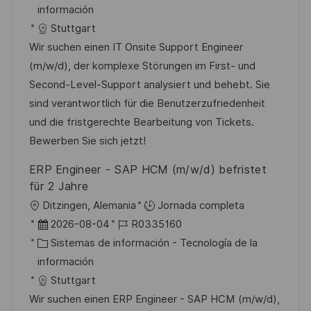
c
c
a
d
información
ó
a
h
t
e
Stuttgart
n
c
a
e
e
Wir suchen einen IT Onsite Support Engineer
i
d
g
m
(m/w/d), der komplexe Störungen im First- und
ó
e
o
p
Second-Level-Support analysiert und behebt. Sie
n
p
r
l
sind verantwortlich für die Benutzerzufriedenheit
u
í
e
und die fristgerechte Bearbeitung von Tickets.
b
a
o
Bewerben Sie sich jetzt!
l
ERP Engineer - SAP HCM (m/w/d) befristet
i
für 2 Jahre
c
U
Ditzingen, Alemania
Jornada completa
a
b
F
I
2026-08-04
R0335160
c
i
e
C
D
Sistemas de información - Tecnología de la
i
c
c
a
d
información
ó
a
h
t
e
Stuttgart
n
c
a
e
e
Wir suchen einen ERP Engineer - SAP HCM (m/w/d),