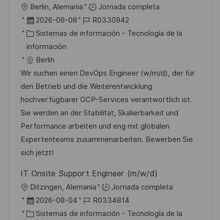
U
Berlin, Alemania
Jornada completa
c
b
F
I
2026-06-08
R0330942
a
i
e
C
D
Sistemas de información - Tecnología de la
c
c
c
a
d
información
i
a
h
t
e
Berlin
ó
c
a
e
e
Wir suchen einen DevOps Engineer (w/m/d), der für
n
i
d
g
m
den Betrieb und die Weiterentwicklung
ó
e
o
p
hochverfügbarer GCP-Services verantwortlich ist.
n
p
r
l
Sie werden an der Stabilität, Skalierbarkeit und
u
í
e
Performance arbeiten und eng mit globalen
b
a
o
Expertenteams zusammenarbeiten. Bewerben Sie
l
sich jetzt!
i
IT Onsite Support Engineer (m/w/d)
c
U
Ditzingen, Alemania
Jornada completa
a
b
F
I
2026-08-04
R0334814
c
i
e
C
D
Sistemas de información - Tecnología de la
i