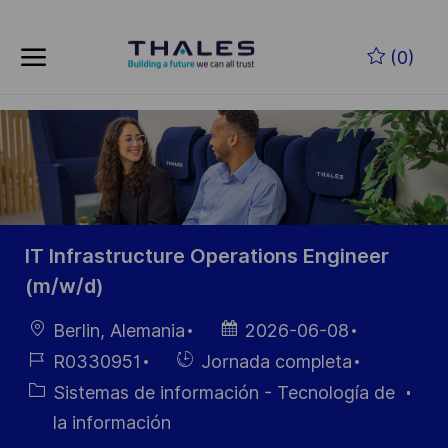
Skip to main content
Saltar al contenido principal
(0)
-
-
IT Infrastructure Operations Engineer
(m/w/d)
Ubicación
Fecha de
Berlin, Alemania
2026-06-08
publicación
ID de
Hiring
R0330951
Jornada completa
empleo
Type
Categoría
Sistemas de información - Tecnología de
la información