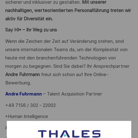
sicherer und inklusiver zu gestalten.
Mit unserer
nachhaltigen, werteorientierten Personalführung treten wir
aktiv für Diversität ein.
Say HI* – Ihr Weg zu uns
Wenn die Zeichen der Zeit auf Veränderung stehen, sind
unsere internationalen Teams da, um der Komplexität von
heute mit den branchenführenden Technologien von
morgen zu begegnen. Sind Sie dabei? Ihr Ansprechpartner
Andre Fuhrmann
freut sich schon auf Ihre Online-
Bewerbung.
– Talent Acquisition Partner
Andre Fuhrmann
+49 7156 / 302 - 22002
*Human Intelligence
#LI-AF1