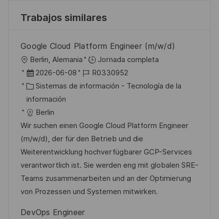
Trabajos similares
Google Cloud Platform Engineer (m/w/d)
U
Berlin, Alemania
Jornada completa
b
F
I
2026-06-08
R0330952
i
e
C
D
Sistemas de información - Tecnología de la
c
c
a
d
información
a
h
t
e
Berlin
c
a
e
e
Wir suchen einen Google Cloud Platform Engineer
i
d
g
m
(m/w/d), der für den Betrieb und die
ó
e
o
p
Weiterentwicklung hochverfügbarer GCP-Services
n
p
r
l
verantwortlich ist. Sie werden eng mit globalen SRE-
u
í
e
Teams zusammenarbeiten und an der Optimierung
b
a
o
von Prozessen und Systemen mitwirken.
l
DevOps Engineer
i