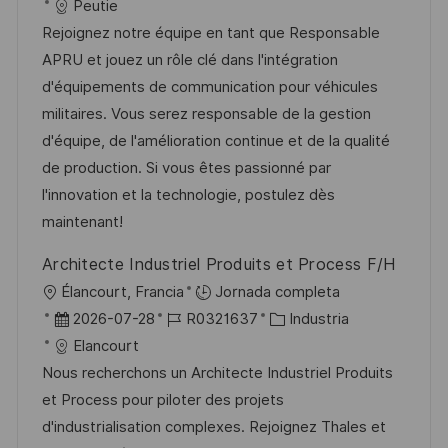
i
e
D
a
Peutie
c
c
d
t
Rejoignez notre équipe en tant que Responsable
a
h
e
e
APRU et jouez un rôle clé dans l'intégration
c
a
e
g
d'équipements de communication pour véhicules
i
d
m
o
militaires. Vous serez responsable de la gestion
ó
e
p
r
d'équipe, de l'amélioration continue et de la qualité
n
p
l
í
de production. Si vous êtes passionné par
u
e
a
l'innovation et la technologie, postulez dès
b
o
maintenant!
l
Architecte Industriel Produits et Process F/H
i
U
Élancourt, Francia
Jornada completa
c
b
F
I
C
2026-07-28
R0321637
Industria
a
i
e
D
a
Elancourt
c
c
c
d
t
Nous recherchons un Architecte Industriel Produits
i
a
h
e
e
et Process pour piloter des projets
ó
c
a
e
g
d'industrialisation complexes. Rejoignez Thales et
n