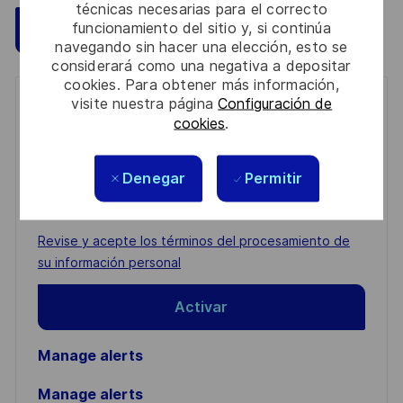
técnicas necesarias para el correcto
funcionamiento del sitio y, si continúa
Guardar
Aplicar ahora
navegando sin hacer una elección, esto se
considerará como una negativa a depositar
cookies. Para obtener más información,
visite nuestra página
Configuración de
Get notified for similar jobs
cookies
.
You'll receive updates once a week
Denegar
Permitir
Enter
Email
address
Required
Revise y acepte los términos del procesamiento de
(Required)
su información personal
Activar
Manage alerts
Manage alerts