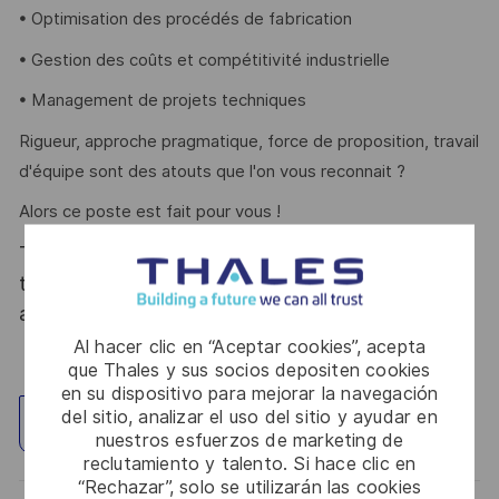
• Optimisation des procédés de fabrication
• Gestion des coûts et compétitivité industrielle
• Management de projets techniques
Rigueur, approche pragmatique, force de proposition, travail
d'équipe sont des atouts que l'on vous reconnait ?
Alors ce poste est fait pour vous !
Thales, entreprise Handi-Engagée, reconnait
tous les talents. La diversité est notre meilleur
atout. Postulez et rejoignez nous !
Al hacer clic en “Aceptar cookies”, acepta
que Thales y sus socios depositen cookies
en su dispositivo para mejorar la navegación
del sitio, analizar el uso del sitio y ayudar en
Explorar ubicación
nuestros esfuerzos de marketing de
reclutamiento y talento. Si hace clic en
“Rechazar”, solo se utilizarán las cookies