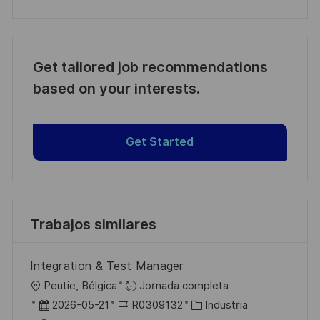
Get tailored job recommendations
based on your interests.
Get Started
Trabajos similares
Integration & Test Manager
U
Peutie, Bélgica
Jornada completa
b
F
I
C
2026-05-21
R0309132
Industria