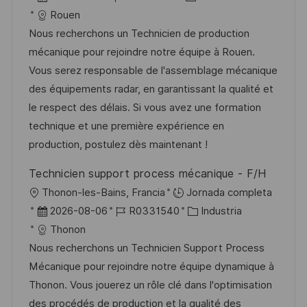
c
i
e
D
a
Rouen
a
c
c
d
t
Nous recherchons un Technicien de production
c
a
h
e
e
mécanique pour rejoindre notre équipe à Rouen.
i
c
a
e
g
Vous serez responsable de l'assemblage mécanique
ó
i
d
m
o
des équipements radar, en garantissant la qualité et
n
ó
e
p
r
le respect des délais. Si vous avez une formation
n
p
l
í
technique et une première expérience en
u
e
a
production, postulez dès maintenant !
b
o
Technicien support process mécanique - F/H
l
U
Thonon-les-Bains, Francia
Jornada completa
i
b
F
I
C
2026-08-06
R0331540
Industria
c
i
e
D
a
Thonon
a
c
c
d
t
Nous recherchons un Technicien Support Process
c
a
h
e
e
Mécanique pour rejoindre notre équipe dynamique à
i
c
a
e
g
Thonon. Vous jouerez un rôle clé dans l'optimisation
ó
i
d
m
o
des procédés de production et la qualité des