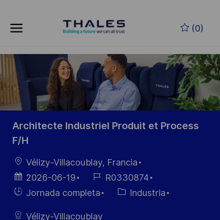
Skip to main content
Saltar al contenido principal
(0)
-
-
Architecte Industriel Produit et Process
F/H
Ubicación
Vélizy-Villacoublay, Francia
Fecha de
ID de
2026-06-19
R0330874
publicación
empleo
Hiring
Categoría
Jornada completa
Industria
Type
Vélizy-Villacoublay