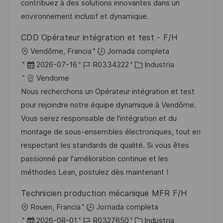
i
d
m
o
contribuez à des solutions innovantes dans un
ó
e
p
r
environnement inclusif et dynamique.
n
p
l
í
CDD Opérateur intégration et test - F/H
u
e
a
U
Vendôme, Francia
Jornada completa
b
o
b
F
I
C
2026-07-16
R0334222
Industria
l
i
e
D
a
Vendome
i
c
c
d
t
Nous recherchons un Opérateur intégration et test
c
a
h
e
e
pour rejoindre notre équipe dynamique à Vendôme.
a
c
a
e
g
Vous serez responsable de l'intégration et du
c
i
d
m
o
montage de sous-ensembles électroniques, tout en
i
ó
e
p
r
respectant les standards de qualité. Si vous êtes
ó
n
p
l
í
passionné par l'amélioration continue et les
n
u
e
a
méthodes Lean, postulez dès maintenant !
b
o
Technicien production mécanique MFR F/H
l
U
Rouen, Francia
Jornada completa
i
b
F
I
C
2026-08-01
R0327650
Industria