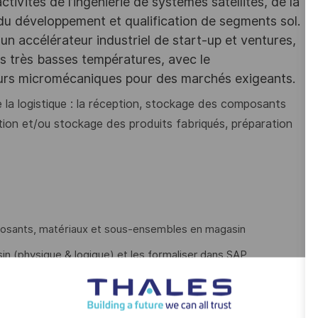
ivités de l’ingénierie de systèmes satellites, de la
 du développement et qualification de segments sol.
un accélérateur industriel de start-up et ventures,
des très basses températures, avec le
eurs micromécaniques pour des marchés exigeants.
e la logistique : la réception, stockage des composants
ion et/ou stockage des produits fabriqués, préparation
mposants, matériaux et sous-ensembles en magasin
in (physique & logique) et les formaliser dans SAP
hérence avec les ordres de fabrications