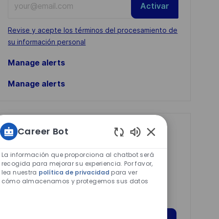
Activar
Email
address
Required
Revise y acepte los términos del procesamiento de
(Required)
su información personal
Manage alerts
Manage alerts
Career Bot
Get tailored job
Sonidos
recommendations
de
La información que proporciona al chatbot será
based on your
chatbot
recogida para mejorar su experiencia. Por favor,
lea nuestra
política de privacidad
para ver
habilitados
interests.
cómo almacenamos y protegemos sus datos