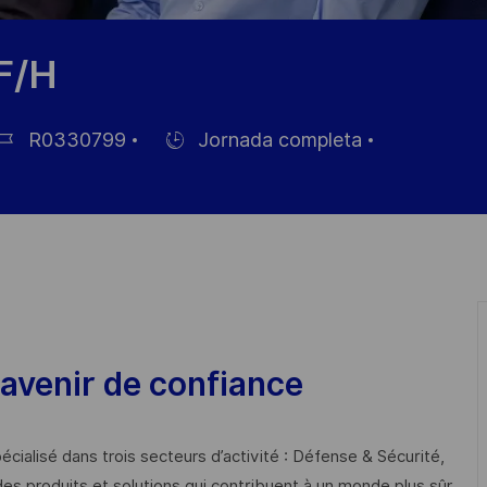
F/H
R0330799
Jornada completa
Hiring
Type
pleo
avenir de confiance
cialisé dans trois secteurs d’activité : Défense & Sécurité,
des produits et solutions qui contribuent à un monde plus sûr,