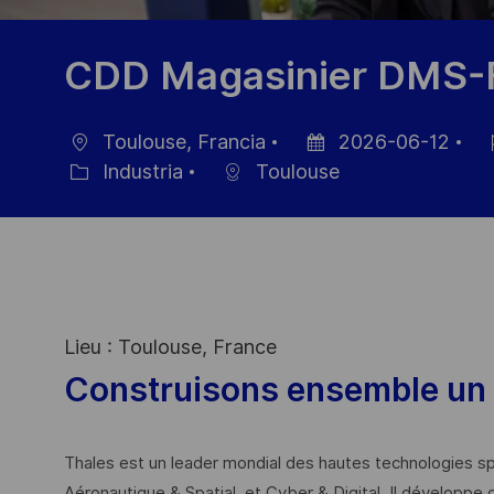
CDD Magasinier DMS-
Toulouse, Francia
2026-06-12
Ubicación
Fecha
ID
Industria
Toulouse
Categoría
de
de
publicación
em
Lieu : Toulouse, France
Construisons ensemble un 
Thales est un leader mondial des hautes technologies spé
Aéronautique & Spatial, et Cyber & Digital. Il développe 