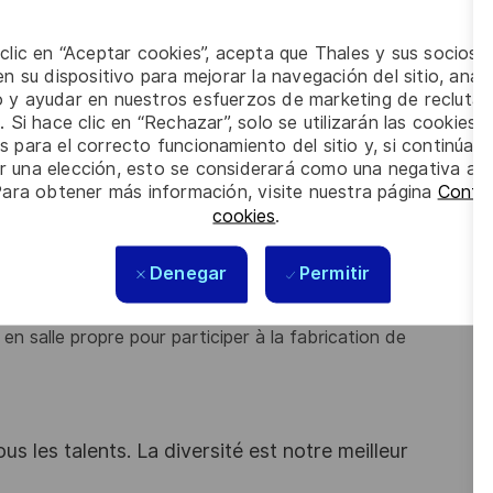
 le lieu de stockage ou d'attente spécifié dans SAP
 clic en “Aceptar cookies”, acepta que Thales y sus socios 
me prédéfinie
n su dispositivo para mejorar la navegación del sitio, anali
io y ayudar en nuestros esfuerzos de marketing de recluta
. Si hace clic en “Rechazar”, solo se utilizarán las cookies 
s para el correcto funcionamiento del sitio y, si continúa
stocks et de gestion des flux
er una elección, esto se considerará como una negativa a d
Para obtener más información, visite nuestra página
Config
de Réparation
cookies
.
vec une autonomie sous contrôle
ponctuel
lioration continue (5S, PDCA).
Denegar
Permitir
vail en équipe
 en salle propre pour participer à la fabrication de
s les talents. La diversité est notre meilleur