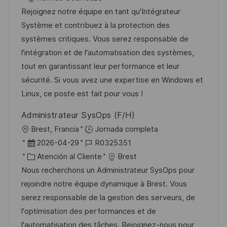
a
d
t
h
Rejoignez notre équipe en tant qu'Intégrateur
c
e
e
a
Système et contribuez à la protection des
i
e
g
d
systèmes critiques. Vous serez responsable de
ó
m
o
e
l'intégration et de l'automatisation des systèmes,
n
p
r
p
tout en garantissant leur performance et leur
l
í
u
sécurité. Si vous avez une expertise en Windows et
e
a
b
Linux, ce poste est fait pour vous !
o
l
Administrateur SysOps (F/H)
i
U
Brest, Francia
Jornada completa
c
b
F
I
2026-04-29
R0325351
a
i
e
C
D
Atención al Cliente
Brest
c
c
c
a
d
Nous recherchons un Administrateur SysOps pour
i
a
h
t
e
rejoindre notre équipe dynamique à Brest. Vous
ó
c
a
e
e
serez responsable de la gestion des serveurs, de
n
i
d
g
m
l'optimisation des performances et de
ó
e
o
p
l'automatisation des tâches. Rejoignez-nous pour