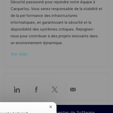
a
h
t
e
Sécurité passionné pour rejoindre notre équipe à
i
c
a
e
e
Carquefou. Vous serez responsable de la stabilité et
ó
i
d
g
m
de la performance des infrastructures
n
ó
e
o
p
informatiques, en garantissant la sécurité et la
n
p
r
l
disponibilité des systèmes critiques. Rejoignez-
u
í
e
nous pour contribuer à des projets innovants dans
b
a
o
un environnement dynamique.
l
Ver más
i
c
a
c
i
ó
Compartir
Compartir
Compartir
Compartir
n
a
a
a
por
Cerrar
Ingeniero de Componentes de Software