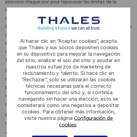
innovons chaque jour pour repousser les limites de la
technologie et assurer la haute disponibilité des services à
tous nos clients (internes ou externes).
En rejoignant Thales Services Numériques, vous intégrez un
grand groupe et ses avantages mais également des
Al hacer clic en “Aceptar cookies”, acepta
équipes locales à taille humaine, dynamiques et motivées,
que Thales y sus socios depositen cookies
où le management de proximité et la bienveillance
en su dispositivo para mejorar la navegación
favorisent l’épanouissement et la réussite de chacun.
del sitio, analizar el uso del sitio y ayudar en
nuestros esfuerzos de marketing de
Pour poursuivre notre développement sur le site de Brest,
reclutamiento y talento. Si hace clic en
nous recherchons les talents d'aujourd'hui et de demain :
“Rechazar”, solo se utilizarán las cookies
técnicas necesarias para el correcto
professionnels passionnés, motivés, prêts à relever les
funcionamiento del sitio y, si continúa
défis de notre secteur d'activité « défense » et à grandir
navegando sin hacer una elección, esto se
avec nous.
considerará como una negativa a depositar
cookies. Para obtener más información,
Ensemble, grâce à votre expertise et votre engagement,
visite nuestra página
Configuración de
relevons les défis et construisons l’avenir !
cookies
.
Thales, entreprise Handi-Engagée, reconnait