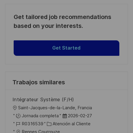
Get tailored job recommendations
based on your interests.
Get Started
Trabajos similares
Intégrateur Système (F/H)
U
Saint-Jacques-de-la-Lande, Francia
b
F
Jornada completa
2026-02-27
i
I
C
e
R0316539
Atención al Cliente
c
D
a
c
Rennes Courrouze