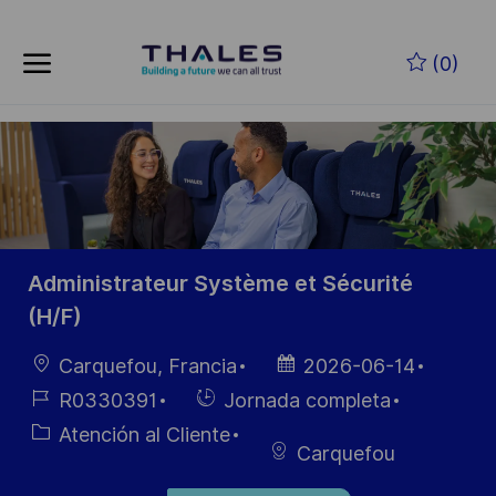
Skip to main content
Saltar al contenido principal
(0)
-
-
Administrateur Système et Sécurité
(H/F)
Ubicación
Fecha de
Carquefou, Francia
2026-06-14
publicación
ID de
Hiring
R0330391
Jornada completa
empleo
Type
Categoría
Atención al Cliente
Carquefou