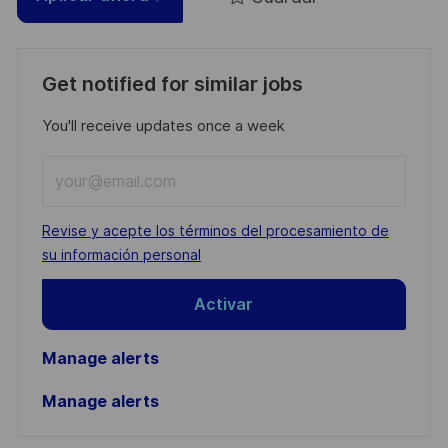
Get notified for similar jobs
You'll receive updates once a week
Enter
Email
address
Required
Revise y acepte los términos del procesamiento de
(Required)
su información personal
Activar
Manage alerts
Manage alerts