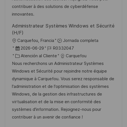
n
p
r
l
contribuer à des solutions de cyberdéfense
u
í
e
innovantes.
b
a
o
Administrateur Systèmes Windows et Sécurité
l
(H/F)
i
U
Carquefou, Francia
Jornada completa
c
b
F
I
2026-06-29
R0332047
a
i
e
C
D
Atención al Cliente
Carquefou
c
c
c
a
d
Nous recherchons un Administrateur Systèmes
i
a
h
t
e
Windows et Sécurité pour rejoindre notre équipe
ó
c
a
e
e
dynamique à Carquefou. Vous serez responsable de
n
i
d
g
m
l'administration et de l'optimisation des systèmes
ó
e
o
p
Windows, de la gestion des infrastructures de
n
p
r
l
virtualisation et de la mise en conformité des
u
í
e
systèmes d'information. Rejoignez-nous pour
b
a
o
contribuer à un avenir de confiance !
l