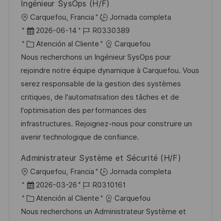
Ingénieur SysOps (H/F)
i
U
Carquefou, Francia
Jornada completa
c
b
F
I
2026-06-14
R0330389
a
i
e
C
D
Atención al Cliente
Carquefou
c
c
c
a
d
Nous recherchons un Ingénieur SysOps pour
i
a
h
t
e
rejoindre notre équipe dynamique à Carquefou. Vous
ó
c
a
e
e
serez responsable de la gestion des systèmes
n
i
d
g
m
critiques, de l'automatisation des tâches et de
ó
e
o
p
l'optimisation des performances des
n
p
r
l
infrastructures. Rejoignez-nous pour construire un
u
í
e
avenir technologique de confiance.
b
a
o
Administrateur Système et Sécurité (H/F)
l
U
Carquefou, Francia
Jornada completa
i
b
F
I
2026-03-26
R0310161
c
i
e
C
D
Atención al Cliente
Carquefou
a
c
c
a
d
Nous recherchons un Administrateur Système et
c