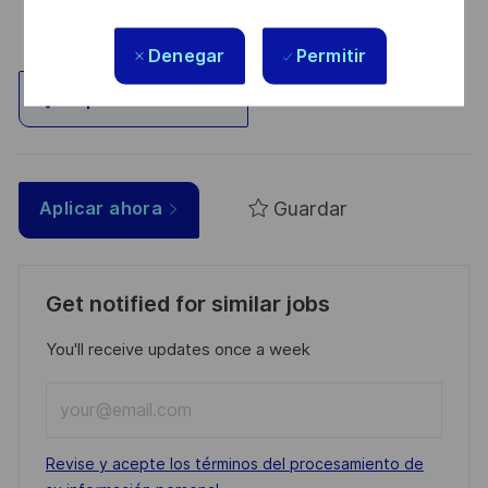
Denegar
Permitir
Explorar ubicación
Guardar
Aplicar ahora
Get notified for similar jobs
You'll receive updates once a week
Enter
Email
address
Required
Revise y acepte los términos del procesamiento de
(Required)