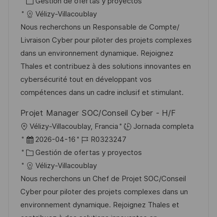
i
e
C
D
Gestión de ofertas y proyectos
c
c
c
a
d
Vélizy-Villacoublay
a
a
h
t
e
Nous recherchons un Responsable de Compte/
c
c
a
e
e
Livraison Cyber pour piloter des projets complexes
i
i
d
g
m
dans un environnement dynamique. Rejoignez
ó
ó
e
o
p
Thales et contribuez à des solutions innovantes en
n
n
p
r
l
cybersécurité tout en développant vos
u
í
e
compétences dans un cadre inclusif et stimulant.
b
a
o
Projet Manager SOC/Conseil Cyber - H/F
l
U
Vélizy-Villacoublay, Francia
Jornada completa
i
b
F
I
2026-04-16
R0323247
c
i
e
C
D
Gestión de ofertas y proyectos
a
c
c
a
d
Vélizy-Villacoublay
c
a
h
t
e
Nous recherchons un Chef de Projet SOC/Conseil
i
c
a
e
e
Cyber pour piloter des projets complexes dans un
ó
i
d
g
m
environnement dynamique. Rejoignez Thales et
n