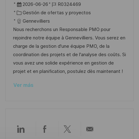
b
F
I
2026-06-26
R0324469
i
i
e
C
D
Gestión de ofertas y proyectos
c
c
c
a
d
Gennevilliers
a
a
h
t
e
Nous recherchons un Responsable PMO pour
c
c
a
e
e
rejoindre notre équipe à Gennevilliers. Vous serez en
i
i
d
g
m
charge de la gestion d'une équipe PMO, de la
ó
ó
e
o
p
coordination des projets et de l'analyse des coûts. Si
n
n
p
r
l
vous avez une solide expérience en gestion de
u
í
e
projet et en planification, postulez dès maintenant !
b
a
o
Ver más
l
i
c
a
c
i
Compartir
Compartir
Compartir
Compartir
ó