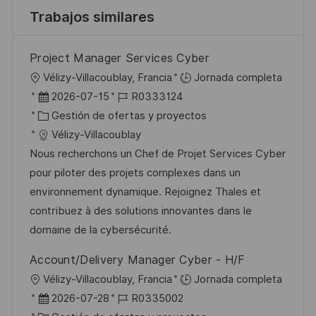
Trabajos similares
Project Manager Services Cyber
U
Vélizy-Villacoublay, Francia
Jornada completa
b
F
I
2026-07-15
R0333124
i
e
C
D
Gestión de ofertas y proyectos
c
c
a
d
Vélizy-Villacoublay
a
h
t
e
Nous recherchons un Chef de Projet Services Cyber
c
a
e
e
pour piloter des projets complexes dans un
i
d
g
m
environnement dynamique. Rejoignez Thales et
ó
e
o
p
contribuez à des solutions innovantes dans le
n
p
r
l
domaine de la cybersécurité.
u
í
e
Account/Delivery Manager Cyber - H/F
b
a
o
U
Vélizy-Villacoublay, Francia
Jornada completa
l
b
F
I
2026-07-28
R0335002
i