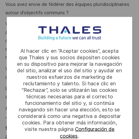
Vous avez envie de fédérer des équipes pluridisciplinaires
autour d’objectifs communs ?
Vous disposez d’un diplôme d'ingénieur/commerce et avez
au moins 8 ans d’expérience, dont 3 ans en conduite
d’offres et/ou projets complexes, avec une maîtrise des
outils et processus de gestion de projet, budgétaire et des
Al hacer clic en “Aceptar cookies”, acepta
que Thales y sus socios depositen cookies
risques.
en su dispositivo para mejorar la navegación
Vous avez également une parfaite maîtrise professionnelle
del sitio, analizar el uso del sitio y ayudar en
nuestros esfuerzos de marketing de
de l’anglais ?
reclutamiento y talento. Si hace clic en
Leadership, négociation, influence et fédération sont des
“Rechazar”, solo se utilizarán las cookies
técnicas necesarias para el correcto
atouts que l’on vous reconnait ?
funcionamiento del sitio y, si continúa
Alors ce poste est fait pour vous !
navegando sin hacer una elección, esto se
considerará como una negativa a depositar
Thales, entreprise Handi-Engagée, reconnait
cookies. Para obtener más información,
tous les talents. La diversité est notre meilleur
visite nuestra página
Configuración de
cookies
.
atout. Postulez et rejoignez nous !