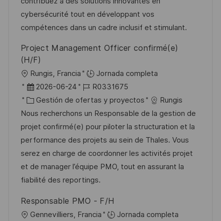
ó
e
o
p
contribuez à des solutions innovantes en
n
p
r
l
cybersécurité tout en développant vos
u
í
e
compétences dans un cadre inclusif et stimulant.
b
a
o
Project Management Officer confirmé(e)
l
(H/F)
i
U
Rungis, Francia
Jornada completa
c
b
F
I
2026-06-24
R0331675
a
i
e
C
D
Gestión de ofertas y proyectos
Rungis
c
c
c
a
d
Nous recherchons un Responsable de la gestion de
i
a
h
t
e
projet confirmé(e) pour piloter la structuration et la
ó
c
a
e
e
performance des projets au sein de Thales. Vous
n
i
d
g
m
serez en charge de coordonner les activités projet
ó
e
o
p
et de manager l’équipe PMO, tout en assurant la
n
p
r
l
fiabilité des reportings.
u
í
e
Responsable PMO - F/H
b
a
o
U
Gennevilliers, Francia
Jornada completa
l