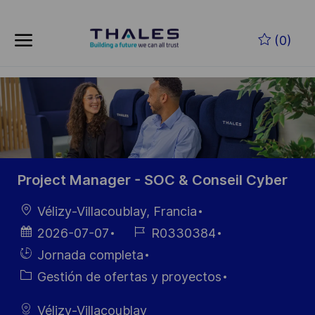
Skip to main content
Saltar al contenido principal
(0)
-
-
Project Manager - SOC & Conseil Cyber
Ubicación
Vélizy-Villacoublay, Francia
Fecha de
ID de
2026-07-07
R0330384
publicación
empleo
Hiring
Jornada completa
Type
Categoría
Gestión de ofertas y proyectos
Vélizy-Villacoublay