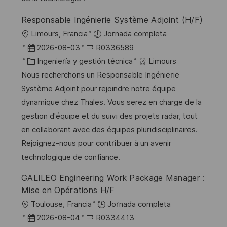
l
Responsable Ingénierie Système Adjoint (H/F)
i
U
Limours, Francia
Jornada completa
c
b
F
I
2026-08-03
R0336589
a
i
e
C
D
Ingeniería y gestión técnica
Limours
c
c
c
a
d
Nous recherchons un Responsable Ingénierie
i
a
h
t
e
Système Adjoint pour rejoindre notre équipe
ó
c
a
e
e
dynamique chez Thales. Vous serez en charge de la
n
i
d
g
m
gestion d'équipe et du suivi des projets radar, tout
ó
e
o
p
en collaborant avec des équipes pluridisciplinaires.
n
p
r
l
Rejoignez-nous pour contribuer à un avenir
u
í
e
technologique de confiance.
b
a
o
GALILEO Engineering Work Package Manager :
l
Mise en Opérations H/F
i
U
Toulouse, Francia
Jornada completa
c
b
F
I
2026-08-04
R0334413
a