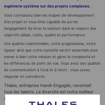
ingénierie système sur des projets complexes.
Vous connaissez bien les étapes de développement
d’un projet et vous êtes capable de porter
l’engagement de livrer la solution dans le respect des
objectifs délais, coûts, qualité et performance.
Vos qualités relationnelles, votre pragmatisme, votre
rigueur ainsi que votre curiosité seront
essentiel
s pour
mener à bien votre mission et gérer la complexité et
les différences de point de vue. Vous avez des qualités
de communication à l'oral et à l'écrit : vous savez
négocier et convaincre.
Thales, entreprise Handi-Engagée, reconnait
tous les talents. La diversité est notre meilleur
atout. Postulez et rejoignez nous !