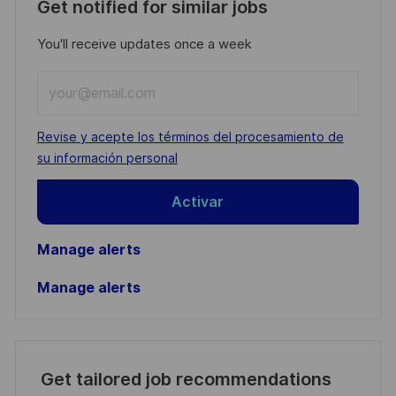
Get notified for similar jobs
You'll receive updates once a week
Enter
Email
address
Required
Revise y acepte los términos del procesamiento de
(Required)
su información personal
Activar
Manage alerts
Manage alerts
Get tailored job recommendations