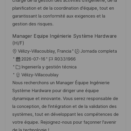
i
d
g
m
charge de la gestion des activités d'ingénierie, de la
ó
e
o
p
planification et de la coordination d'équipe, tout en
n
p
r
l
garantissant la conformité aux exigences et la
u
í
e
gestion des risques.
b
a
o
Manager Equipe Ingénierie Système Hardware
l
(H/F)
i
U
Vélizy-Villacoublay, Francia
Jornada completa
c
b
F
I
2026-07-16
R0331966
a
i
e
C
D
Ingeniería y gestión técnica
c
c
c
a
d
Vélizy-Villacoublay
i
a
h
t
e
Nous recherchons un Manager Équipe Ingénierie
ó
c
a
e
e
Système Hardware pour diriger une équipe
n
i
d
g
m
dynamique et innovante. Vous serez responsable de
ó
e
o
p
la conception, de l'intégration et de la validation des
n
p
r
l
systèmes, tout en développant les compétences de
u
í
e
votre équipe. Rejoignez-nous pour façonner l'avenir
b
a
o
de la technologie !