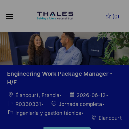
Skip to main content
Saltar al contenido principal
(0)
-
-
Engineering Work Package Manager -
H/F
Ubicación
Fecha de
Élancourt, Francia
2026-06-12
publicación
ID de
Hiring
R0330331
Jornada completa
empleo
Type
Categoría
Ingeniería y gestión técnica
Elancourt