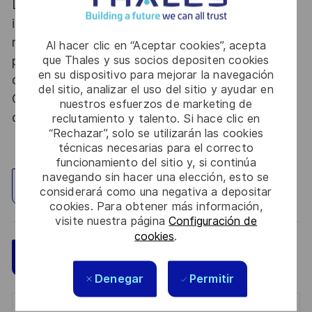
Le poste pouvant nécessiter d'accéder à des
informations relevant du secret de la défense
nationale, la personne retenue fera l'objet d'une
Al hacer clic en “Aceptar cookies”, acepta
que Thales y sus socios depositen cookies
procédure d’habilitation, conformément aux
en su dispositivo para mejorar la navegación
dispositions des articles R.2311-1 et suivants du
del sitio, analizar el uso del sitio y ayudar en
Code de la défense et de l’IGI 1300 SGDSN/PSE
nuestros esfuerzos de marketing de
du 09 août 2021.
reclutamiento y talento. Si hace clic en
“Rechazar”, solo se utilizarán las cookies
técnicas necesarias para el correcto
funcionamiento del sitio y, si continúa
navegando sin hacer una elección, esto se
Explorar ubicación
considerará como una negativa a depositar
cookies. Para obtener más información,
visite nuestra página
Configuración de
cookies
.
Guardar
Aplicar ahora
Denegar
Permitir