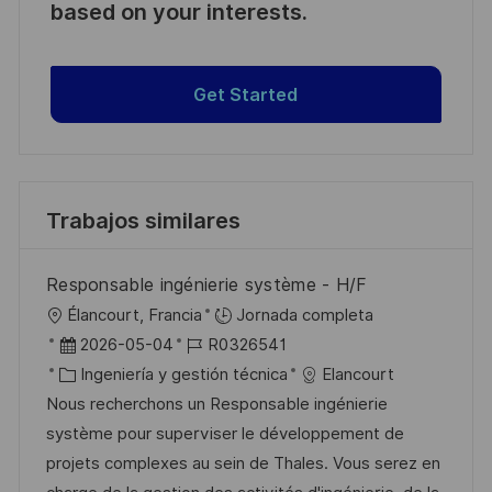
based on your interests.
Get Started
Trabajos similares
Responsable ingénierie système - H/F
U
Élancourt, Francia
Jornada completa
b
F
I
2026-05-04
R0326541
i
e
C
D
Ingeniería y gestión técnica
Elancourt
c
c
a
d
Nous recherchons un Responsable ingénierie
a
h
t
e
système pour superviser le développement de
c
a
e
e
projets complexes au sein de Thales. Vous serez en