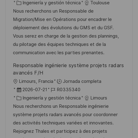
i
e
C
D
Ingeniería y gestión técnica
Toulouse
c
c
c
a
d
Nous recherchons un Responsable de
i
a
h
t
e
Migration/Mise en Opérations pour encadrer le
ó
c
a
e
e
déploiement des évolutions du GMS et du GSF.
n
i
d
g
m
Vous serez en charge de la gestion des plannings,
ó
e
o
p
du pilotage des équipes techniques et de la
n
p
r
l
communication avec les parties prenantes.
u
í
e
Responsable ingénierie système projets radars
b
a
o
avancés F/H
l
U
Limours, Francia
Jornada completa
i
b
F
I
2026-07-21
R0335340
c
i
e
C
D
Ingeniería y gestión técnica
Limours
a
c
c
a
d
Nous recherchons un Responsable ingénierie
c
a
h
t
e
système projets radars avancés pour coordonner
i
c
a
e
e
des activités techniques variées et innovantes.
ó
i
d
g
m
Rejoignez Thales et participez à des projets
n