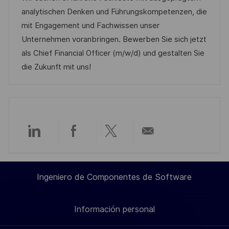
c
a
h
e
e
analytischen Denken und Führungskompetenzen, die
i
c
a
e
g
mit Engagement und Fachwissen unser
ó
i
d
m
o
Unternehmen voranbringen. Bewerben Sie sich jetzt
n
ó
e
p
r
als Chief Financial Officer (m/w/d) und gestalten Sie
n
p
l
í
die Zukunft mit uns!
u
e
a
b
o
l
i
c
Compartir
Compartir
Compartir
Compartir
a
c
a
a
a
por
i
Ingeniero de Componentes de Software
través
través
través
correo
ó
n
Información personal
de
de
de
electrónico