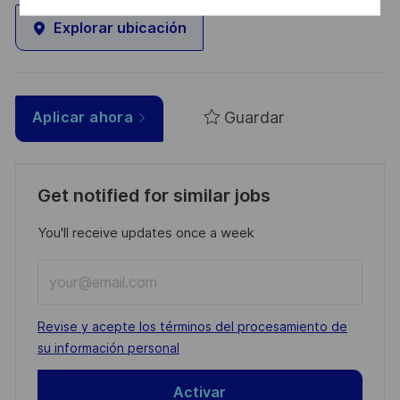
Explorar ubicación
Guardar
Aplicar ahora
Get notified for similar jobs
You'll receive updates once a week
Enter
Email
address
Required
Revise y acepte los términos del procesamiento de
(Required)
su información personal
Activar