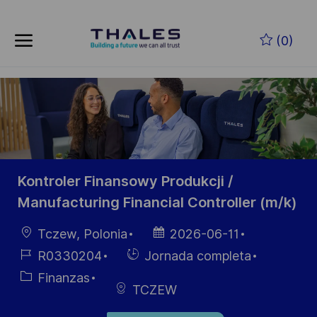
Skip to main content
Saltar al contenido principal
(0)
-
-
Kontroler Finansowy Produkcji /
Manufacturing Financial Controller (m/k)
Ubicación
Fecha de
Tczew, Polonia
2026-06-11
publicación
ID de
Hiring
R0330204
Jornada completa
empleo
Type
Categoría
Finanzas
TCZEW