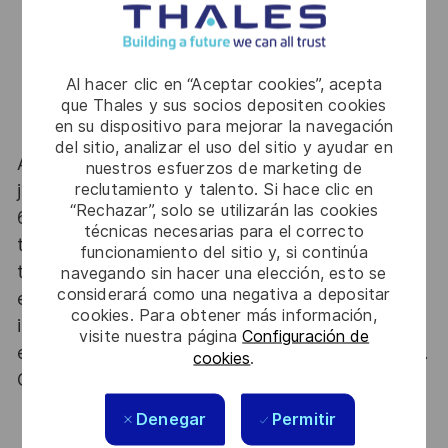
przypadku osób zamieszkujących poza Tczewem
zgodnie z polityką firmy, bezpłatny parking dla
pracowników, kantyna, możliwość skorzystania z
Zakładowego Funduszu Świadczeń Socjalnych np.
Al hacer clic en “Aceptar cookies”, acepta
dodatki letnie, zimowe, karta Multisport, możliwość
que Thales y sus socios depositen cookies
en su dispositivo para mejorar la navegación
dołączenia do firmowych klubów sportowych;
del sitio, analizar el uso del sitio y ayudar en
At Thales we provide CAREERS and not only
nuestros esfuerzos de marketing de
reclutamiento y talento. Si hace clic en
jobs. With Thales employing 80,000 employees in
“Rechazar”, solo se utilizarán las cookies
68 countries our mobility policy enables
técnicas necesarias para el correcto
thousands of employees each year to develop
funcionamiento del sitio y, si continúa
their careers at home and abroad, in their
navegando sin hacer una elección, esto se
considerará como una negativa a depositar
existing areas of expertise or by branching out
cookies. Para obtener más información,
into new fields. Together we believe that
visite nuestra página
Configuración de
embracing flexibility is a smarter way of working.
cookies
.
Great journeys start here, apply now!
Denegar
Permitir