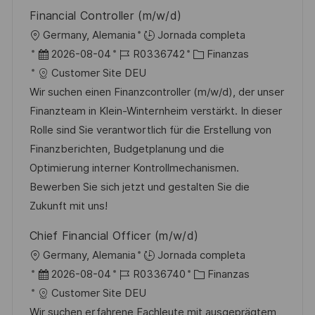
Financial Controller (m/w/d)
U
Germany, Alemania
Jornada completa
b
F
I
C
2026-08-04
R0336742
Finanzas
i
e
D
a
Customer Site DEU
c
c
d
t
Wir suchen einen Finanzcontroller (m/w/d), der unser
a
h
e
e
Finanzteam in Klein-Winternheim verstärkt. In dieser
c
a
e
g
Rolle sind Sie verantwortlich für die Erstellung von
i
d
m
o
Finanzberichten, Budgetplanung und die
ó
e
p
r
Optimierung interner Kontrollmechanismen.
n
p
l
í
Bewerben Sie sich jetzt und gestalten Sie die
u
e
a
Zukunft mit uns!
b
o
Chief Financial Officer (m/w/d)
l
U
Germany, Alemania
Jornada completa
i
b
F
I
C
2026-08-04
R0336740
Finanzas
c
i
e
D
a
Customer Site DEU
a
c
c
d
t
Wir suchen erfahrene Fachleute mit ausgeprägtem