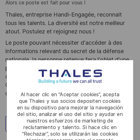
Alors ce poste est fait pour vous !
Thales, entreprise Handi-Engagée, reconnait
tous les talents. La diversité est notre meilleur
atout. Postulez et rejoignez nous !
Le poste pouvant nécessiter d'accéder à des
informations relevant du secret de la défense
nationale, la personne retenue fera l'objet d'une
procédure d’habilitation, conformément aux
dispositions des articles R.2311-1 et suivants du
Code de la défense et de l’IGI 1300 SGDSN/PSE
du 09 août 2021.
Al hacer clic en “Aceptar cookies”, acepta
que Thales y sus socios depositen cookies
en su dispositivo para mejorar la navegación
del sitio, analizar el uso del sitio y ayudar en
nuestros esfuerzos de marketing de
Explorar ubicación
reclutamiento y talento. Si hace clic en
“Rechazar”, solo se utilizarán las cookies