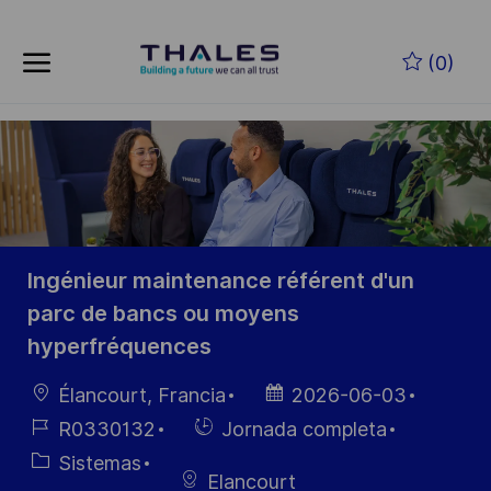
Skip to main content
Saltar al contenido principal
(0)
-
-
Ingénieur maintenance référent d'un
parc de bancs ou moyens
hyperfréquences
Ubicación
Fecha de
Élancourt, Francia
2026-06-03
publicación
ID de
Hiring
R0330132
Jornada completa
empleo
Type
Categoría
Sistemas
Elancourt