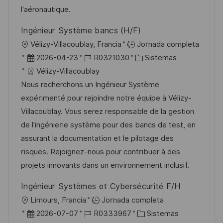
ó
n
p
l
í
l'aéronautique.
n
u
e
a
Ingénieur Système bancs (H/F)
b
o
U
Vélizy-Villacoublay, Francia
Jornada completa
l
b
F
I
C
2026-04-23
R0321030
Sistemas
i
i
e
D
a
Vélizy-Villacoublay
c
c
c
d
t
Nous recherchons un Ingénieur Système
a
a
h
e
e
expérimenté pour rejoindre notre équipe à Vélizy-
c
c
a
e
g
Villacoublay. Vous serez responsable de la gestion
i
i
d
m
o
de l'ingénierie système pour des bancs de test, en
ó
ó
e
p
r
assurant la documentation et le pilotage des
n
n
p
l
í
risques. Rejoignez-nous pour contribuer à des
u
e
a
projets innovants dans un environnement inclusif.
b
o
Ingénieur Systèmes et Cybersécurité F/H
l
U
Limours, Francia
Jornada completa
i
b
F
I
C
2026-07-07
R0333967
Sistemas
c