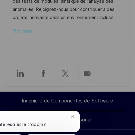
ó
e
p
r
des tests de modules, ainsi que de l'analyse des
n
p
l
í
anomalies. Rejoignez-nous pour contribuer à des
u
e
a
projets innovants dans un environnement inclusif.
b
o
Ver más
l
i
c
a
c
i
Compartir
Compartir
Compartir
Compartir
ó
n
a
a
a
por
Ingeniero de Componentes de Software
través
través
través
correo
Cerrar
Información personal
de
de
de
electrónico
notificación
nteresa este trabajo?
de