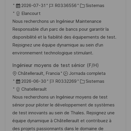
b
F
I
C
2026-07-31
R0336556
Sistemas
i
e
D
a
Elancourt
c
c
d
t
Nous recherchons un Ingénieur Maintenance
a
h
e
e
Responsable d’un parc de bancs pour garantir la
c
a
e
g
disponibilité et la fiabilité des équipements de test.
i
d
m
o
Rejoignez une équipe dynamique au sein d'un
ó
e
p
r
environnement technologique stimulant.
n
p
l
í
Ingénieur moyens de test sénior (F/H)
u
e
a
U
Châtellerault, Francia
Jornada completa
b
o
b
F
I
C
2026-06-30
R0332269
Sistemas
l
i
e
D
a
Chatellerault
i
c
c
d
t
Nous recherchons un Ingénieur moyens de test
c
a
h
e
e
sénior pour piloter le développement de systèmes
a
c
a
e
g
de test innovants au sein de Thales. Rejoignez une
c
i
d
m
o
équipe dynamique à Châtellerault et contribuez à
i
ó
e
p
r
des projets passionnants dans le domaine de