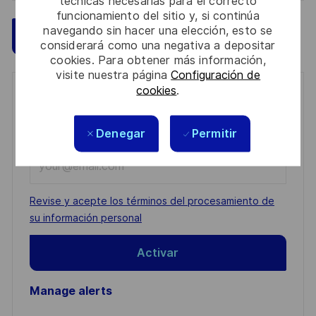
técnicas necesarias para el correcto
funcionamiento del sitio y, si continúa
navegando sin hacer una elección, esto se
Guardar
Aplicar ahora
considerará como una negativa a depositar
cookies. Para obtener más información,
visite nuestra página
Configuración de
cookies
.
Get notified for similar jobs
You'll receive updates once a week
Denegar
Permitir
Enter
Email
address
Required
Revise y acepte los términos del procesamiento de
(Required)
su información personal
Activar
Manage alerts