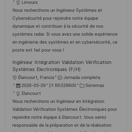
i
e
D
a
Limours
a
c
c
d
t
Nous recherchons un Ingénieur Systèmes et
c
a
h
e
e
Cybersécurité pour rejoindre notre équipe
i
c
a
e
g
dynamique et contribuer à la sécurité de nos
ó
i
d
m
o
systèmes radar. Si vous avez une solide expérience
n
ó
e
p
r
en ingénierie des systèmes et en cybersécurité, ce
n
p
l
í
poste est fait pour vous !
u
e
a
Ingénieur Intégration Validation Vérification
b
o
Systèmes Electroniques (F/H)
l
U
Élancourt, Francia
Jornada completa
i
b
F
I
C
2026-05-29
R0329600
Sistemas
c
i
e
D
a
Elancourt
a
c
c
d
t
Nous recherchons un Ingénieur en Intégration
c
a
h
e
e
Validation Vérification Systèmes Électroniques pour
i
c
a
e
g
rejoindre notre équipe à Elancourt. Vous serez
ó
i
d
m
o
responsable de la préparation et de la réalisation
n