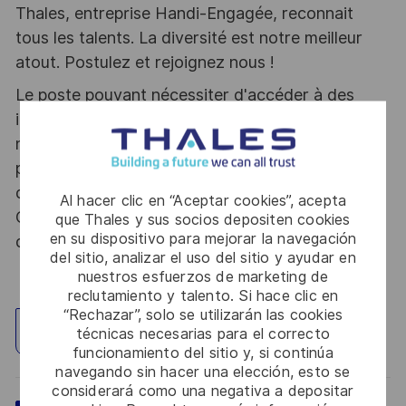
Thales, entreprise Handi-Engagée, reconnait
tous les talents. La diversité est notre meilleur
atout. Postulez et rejoignez nous !
Le poste pouvant nécessiter d'accéder à des
informations relevant du secret de la défense
nationale, la personne retenue fera l'objet d'une
procédure d’habilitation, conformément aux
dispositions des articles R.2311-1 et suivants du
Al hacer clic en “Aceptar cookies”, acepta
Code de la défense et de l’IGI 1300 SGDSN/PSE
que Thales y sus socios depositen cookies
en su dispositivo para mejorar la navegación
du 09 août 2021.
del sitio, analizar el uso del sitio y ayudar en
nuestros esfuerzos de marketing de
reclutamiento y talento. Si hace clic en
“Rechazar”, solo se utilizarán las cookies
Explorar ubicación
técnicas necesarias para el correcto
funcionamiento del sitio y, si continúa
navegando sin hacer una elección, esto se
considerará como una negativa a depositar