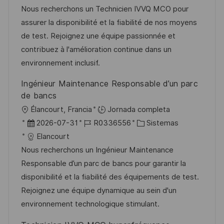
c
c
d
t
Nous recherchons un Technicien IVVQ MCO pour
a
h
e
e
assurer la disponibilité et la fiabilité de nos moyens
c
a
e
g
de test. Rejoignez une équipe passionnée et
i
d
m
o
contribuez à l'amélioration continue dans un
ó
e
p
r
environnement inclusif.
n
p
l
í
Ingénieur Maintenance Responsable d’un parc
u
e
a
de bancs
b
o
U
Élancourt, Francia
Jornada completa
l
b
F
I
C
2026-07-31
R0336556
Sistemas
i
i
e
D
a
Elancourt
c
c
c
d
t
Nous recherchons un Ingénieur Maintenance
a
a
h
e
e
Responsable d’un parc de bancs pour garantir la
c
c
a
e
g
disponibilité et la fiabilité des équipements de test.
i
i
d
m
o
Rejoignez une équipe dynamique au sein d'un
ó
ó
e
p
r
environnement technologique stimulant.
n
n
p
l
í