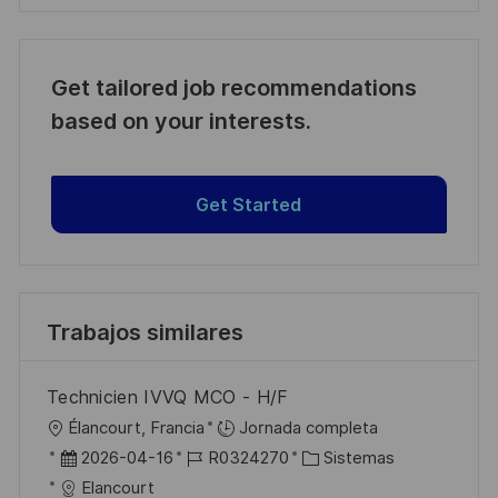
Get tailored job recommendations
based on your interests.
Get Started
Trabajos similares
Technicien IVVQ MCO - H/F
U
Élancourt, Francia
Jornada completa
b
F
I
C
2026-04-16
R0324270
Sistemas
i
e
D
a
Elancourt