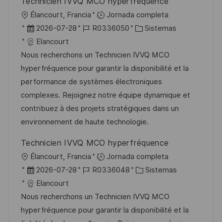
Technicien IVVQ MCO hyperfréquence
u
e
a
U
Élancourt, Francia
Jornada completa
b
o
b
F
I
C
2026-07-28
R0336050
Sistemas
l
i
e
D
a
Elancourt
i
c
c
d
t
Nous recherchons un Technicien IVVQ MCO
c
a
h
e
e
hyperfréquence pour garantir la disponibilité et la
a
c
a
e
g
performance de systèmes électroniques
c
i
d
m
o
complexes. Rejoignez notre équipe dynamique et
i
ó
e
p
r
contribuez à des projets stratégiques dans un
ó
n
p
l
í
environnement de haute technologie.
n
u
e
a
Technicien IVVQ MCO hyperfréquence
b
o
U
Élancourt, Francia
Jornada completa
l
b
F
I
C
2026-07-28
R0336048
Sistemas
i
i
e
D
a
Elancourt
c
c
c
d
t
Nous recherchons un Technicien IVVQ MCO
a
a
h
e
e
hyperfréquence pour garantir la disponibilité et la
c