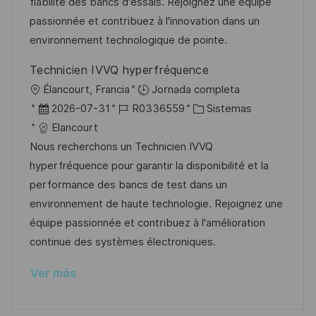
c
a
e
g
fiabilité des bancs d'essais. Rejoignez une équipe
i
i
d
m
o
passionnée et contribuez à l'innovation dans un
ó
ó
e
p
r
environnement technologique de pointe.
n
n
p
l
í
Technicien IVVQ hyperfréquence
u
e
a
U
Élancourt, Francia
Jornada completa
b
o
b
F
I
C
2026-07-31
R0336559
Sistemas
l
i
e
D
a
Elancourt
i
c
c
d
t
Nous recherchons un Technicien IVVQ
c
a
h
e
e
hyperfréquence pour garantir la disponibilité et la
a
c
a
e
g
performance des bancs de test dans un
c
i
d
m
o
environnement de haute technologie. Rejoignez une
i
ó
e
p
r
équipe passionnée et contribuez à l'amélioration
ó
n
p
l
í
continue des systèmes électroniques.
n
u
e
a
Ver más
b
o
l