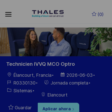
Skip to main content
Saltar al contenido principal
(0)
-
-
Technicien IVVQ MCO Optro
Ubicación
Fecha de
Élancourt, Francia
2026-06-03
publicación
ID de
Hiring
R0330130
Jornada completa
empleo
Type
Categoría
Sistemas
Elancourt
Guardar
Aplicar ahora