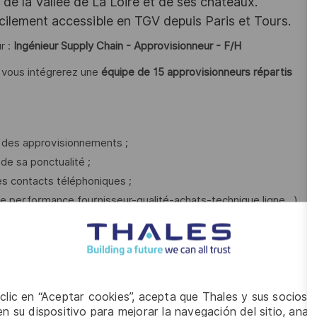
e la Vallée de La Loire et de ses châteaux.
acilement accessible en TGV depuis Paris et Tours.
r :
Ingénieur Supply Chain - Approvisionneur - F/H
 vous intégrerez une
équipe de 15 approvisionneurs répartis
ge des approvisionnements ;
 de sa ponctualité ;
les contacts téléphoniques ;
rise performance fournisseur-qualité-achats-technique ligne…)
es processus de son périmètre ou des processus transverses ;
 clic en “Aceptar cookies”, acepta que Thales y sus socios 
n su dispositivo para mejorar la navegación del sitio, anali