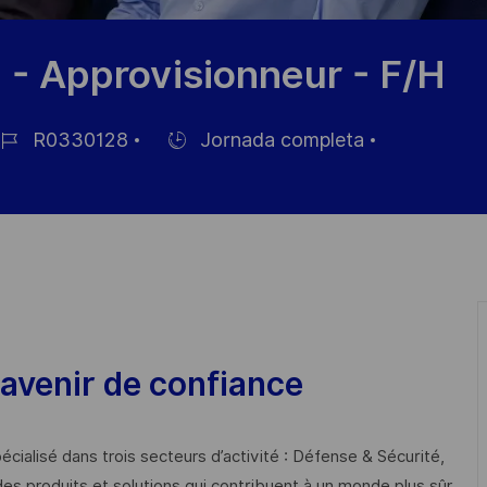
 - Approvisionneur - F/H
R0330128
Jornada completa
Hiring
Type
pleo
avenir de confiance
cialisé dans trois secteurs d’activité : Défense & Sécurité,
des produits et solutions qui contribuent à un monde plus sûr,