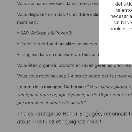
del sit
Vous souhaitez évoluer dans un environnement industriel
talento
Vous disposez d’un Bac +5 et d’une solide expérience en
necesaria
sin hac
maîtrisez :
cookies. 
• SAP, AirSupply & PowerBi
• Excel et ses fonctionnalités avancées,
• L’anglais dans un contexte professionnel.
Vous êtes organisé, proactif et savez gérer les priorités
Vous vous reconnaissez ? Alors ce poste est fait pour vo
Le mot de la manager, Catherine :
"
Vous aimez piloter, o
rejoignant notre équipe dynamique de 15 personnes rép
performance industrielle du site
".
Thales, entreprise Handi-Engagée, reconnait tou
atout. Postulez et rejoignez nous !