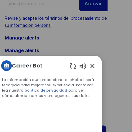
Activar
Email
address
Required
Revise y acepte los términos del procesamiento de
(Required)
su información personal
Manage alerts
Manage alerts
Career Bot
Sonidos
Get tailored job
de
La información que proporciona al chatbot será
chatbot
recogida para mejorar su experiencia. Por favor,
recommendations
lea nuestra
política de privacidad
para ver
habilitados
cómo almacenamos y protegemos sus datos
based on your
interests.