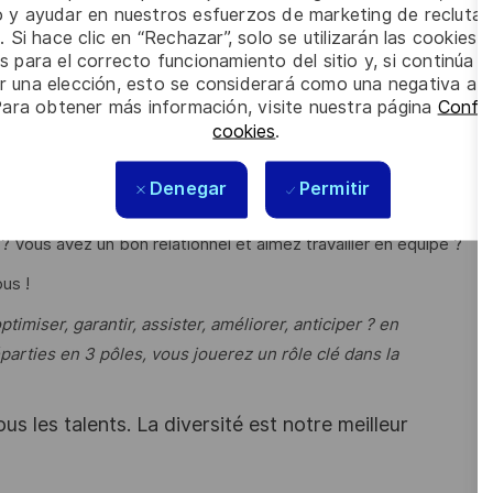
io y ayudar en nuestros esfuerzos de marketing de recluta
 dynamique et relever des défis en logistique ?
. Si hace clic en “Rechazar”, solo se utilizarán las cookies 
 achats/approvisionnement dans le secteur industriel. Vous
s para el correcto funcionamiento del sitio y, si continúa
er una elección, esto se considerará como una negativa a d
Para obtener más información, visite nuestra página
Config
cookies
.
Denegar
Permitir
 ? Vous avez un bon relationnel et aimez travailler en équipe ?
us !
ptimiser, garantir, assister, améliorer, anticiper ? en
arties en 3 pôles, vous jouerez un rôle clé dans la
s les talents. La diversité est notre meilleur