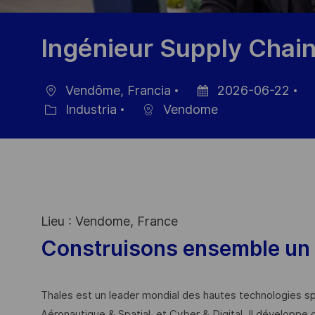
Ingénieur Supply Chain
Vendôme, Francia
2026-06-22
Ubicación
Fecha
ID
Industria
Vendome
Categoría
de
de
publicación
em
Lieu : Vendome, France
Construisons ensemble un 
Thales est un leader mondial des hautes technologies spé
Aéronautique & Spatial, et Cyber & Digital. Il développe 