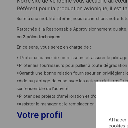
Notre site de Vendôme vous accueille au cœur d
Référent pour la production avionique, il est f
Suite à une mobilité interne, nous recherchons notre futu
Rattachée à la Responsable Approvisionnement du site,
en 3 pôles techniques
.
En ce sens, vous serez en charge de :
* Piloter un pannel de fournisseurs et assurer le pilota
*Piloter les fournisseurs pour pallier à toute dégradation
*Garantir une bonne relation fournisseur en privilégiant 
*Aide au pilotage de crise avec les acteurs clefs (maît
sur l’ensemble de l’activité
*Piloter des projets d'amélioration et d'optimisation d
*Assister le manager et le remplacer en cas d'absences.
Votre profil
Al hacer
cookies e