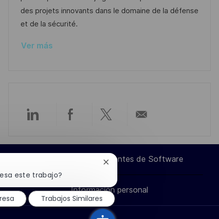
n
u
e
a
des projets innovants dans le domaine de la défense
b
o
et de la sécurité.
l
Ver más
i
c
a
c
i
ó
Compartir
Compartir
Compartir
Compartir
n
a
a
a
por
Ingeniero de Componentes de Software
Cerrar
través
través
través
correo
notificación
resa este trabajo?
de
Información personal
chatbot
de
de
de
electrónico
resa
Trabajos Similares
LinkedIn
Facebook
twitter