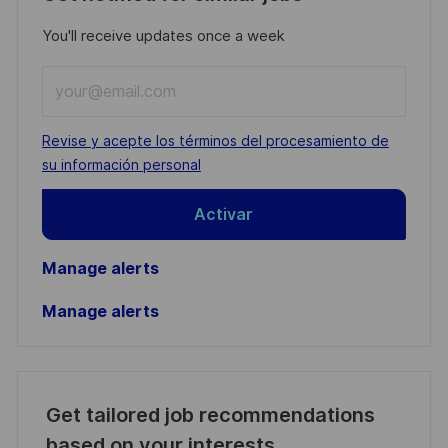
You'll receive updates once a week
Enter
Email
address
Required
Revise y acepte los términos del procesamiento de
(Required)
su información personal
Activar
Manage alerts
Manage alerts
Get tailored job recommendations
based on your interests.