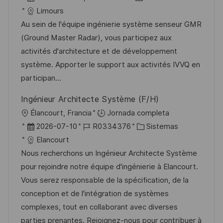
a
i
e
D
a
Limours
c
c
c
d
t
Au sein de l'équipe ingénierie système senseur GMR
i
a
h
e
e
(Ground Master Radar), vous participez aux
ó
c
a
e
g
activités d'architecture et de développement
n
i
d
m
o
système. Apporter le support aux activités IVVQ en
ó
e
p
r
participan...
n
p
l
í
Ingénieur Architecte Système (F/H)
u
e
a
U
Élancourt, Francia
Jornada completa
b
o
b
F
I
C
2026-07-10
R0334376
Sistemas
l
i
e
D
a
Elancourt
i
c
c
d
t
Nous recherchons un Ingénieur Architecte Système
c
a
h
e
e
pour rejoindre notre équipe d'ingénierie à Elancourt.
a
c
a
e
g
Vous serez responsable de la spécification, de la
c
i
d
m
o
conception et de l'intégration de systèmes
i
ó
e
p
r
complexes, tout en collaborant avec diverses
ó
n
p
l
í
parties prenantes. Rejoignez-nous pour contribuer à