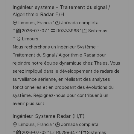
b
o
Ingénieur système - Traitement du signal /
l
Algorithmie Radar F/H
i
U
Limours, Francia
Jornada completa
c
b
F
I
C
2026-07-07
R0333968
Sistemas
a
i
e
D
a
Limours
c
c
c
d
t
Nous recherchons un Ingénieur Système -
i
a
h
e
e
Traitement du Signal / Algorithmie Radar pour
ó
c
a
e
g
rejoindre notre équipe dynamique chez Thales. Vous
n
i
d
m
o
serez impliqué dans le développement de radars de
ó
e
p
r
surveillance aérienne, en réalisant des analyses
n
p
l
í
fonctionnelles et en proposant des évolutions du
u
e
a
système. Rejoignez-nous pour contribuer à un
b
o
avenir plus sûr !
l
Ingénieur Système Radar (H/F)
i
U
Limours, Francia
Jornada completa
c
b
F
I
C
2026-07-02
R0298647
Sistemas