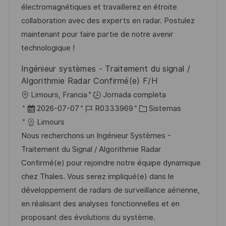
ó
e
p
r
électromagnétiques et travaillerez en étroite
n
p
l
í
collaboration avec des experts en radar. Postulez
u
e
a
maintenant pour faire partie de notre avenir
b
o
technologique !
l
Ingénieur systèmes - Traitement du signal /
i
Algorithmie Radar Confirmé(e) F/H
c
U
Limours, Francia
Jornada completa
a
b
F
I
C
2026-07-07
R0333969
Sistemas
c
i
e
D
a
Limours
i
c
c
d
t
Nous recherchons un Ingénieur Systèmes -
ó
a
h
e
e
Traitement du Signal / Algorithmie Radar
n
c
a
e
g
Confirmé(e) pour rejoindre notre équipe dynamique
i
d
m
o
chez Thales. Vous serez impliqué(e) dans le
ó
e
p
r
développement de radars de surveillance aérienne,
n
p
l
í
en réalisant des analyses fonctionnelles et en
u
e
a
proposant des évolutions du système.