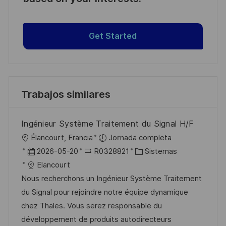
Get Started
Trabajos similares
Ingénieur Système Traitement du Signal H/F
U
Élancourt, Francia
Jornada completa
b
F
I
C
2026-05-20
R0328821
Sistemas
i
e
D
a
Elancourt
c
c
d
t
Nous recherchons un Ingénieur Système Traitement
a
h
e
e
du Signal pour rejoindre notre équipe dynamique
c
a
e
g
chez Thales. Vous serez responsable du
i
d
m
o
développement de produits autodirecteurs