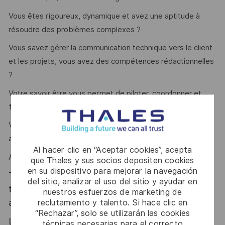
Vous êtes rigoureux, dynamique et avez une aptitude à
résoudre des problèmes complexes ?
Vous savez gérer la communication technique vers le client
et les projets, vous avez des compétences rédactionnelles
?
Votre savoir être vous permet de piloter, coordonner et
fédérer les équipes de développement ?
Vous avez un esprit d’équipe et savez vous organiser en
autonomie ?
Al hacer clic en “Aceptar cookies”, acepta
Alors ce poste est fait pour vous !
que Thales y sus socios depositen cookies
en su dispositivo para mejorar la navegación
Thales, entreprise Handi-Engagée, reconnait
del sitio, analizar el uso del sitio y ayudar en
tous les talents. La diversité est notre meilleur
nuestros esfuerzos de marketing de
reclutamiento y talento. Si hace clic en
atout. Postulez et rejoignez nous !
“Rechazar”, solo se utilizarán las cookies
Le poste pouvant nécessiter d'accéder à des
técnicas necesarias para el correcto