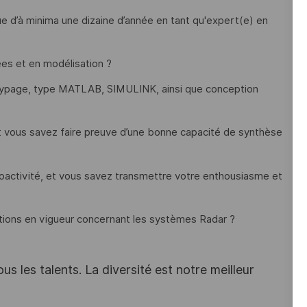
e d’à minima une dizaine d’année en tant qu'expert(e) en
es et en modélisation ?
ototypage, type MATLAB, SIMULINK, ainsi que conception
 et vous savez faire preuve d’une bonne capacité de synthèse
oactivité, et vous savez transmettre votre enthousiasme et
ions en vigueur concernant les systèmes Radar ?
s les talents. La diversité est notre meilleur