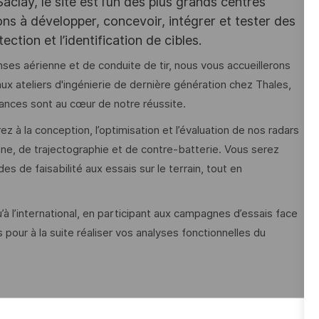
lay, le site est l’un des plus grands centres
ns à développer, concevoir, intégrer et tester des
ction et l’identification de cibles.
es aérienne et de conduite de tir, nous vous accueillerons
x ateliers d'ingénierie de dernière génération chez Thales,
sances sont au cœur de notre réussite.
 à la conception, l’optimisation et l’évaluation de nos radars
ne, de trajectographie et de contre-batterie. Vous serez
s de faisabilité aux essais sur le terrain, tout en
u’à l’international, en participant aux campagnes d’essais face
our à la suite réaliser vos analyses fonctionnelles du
et garantir l’intégration harmonieuse avec les autres sous-