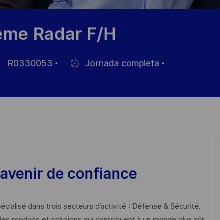
tème Radar F/H
R0330053
Jornada completa
Hiring
Type
leo
avenir de confiance
cialisé dans trois secteurs d’activité : Défense & Sécurité,
des produits et solutions qui contribuent à un monde plus sûr,