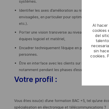
systèmes.
Identifier les axes d’amélioration au niveau système 
envisagées, en particulier pour optimiser l’ensemble d
etc.).
Al hacer
cookies e
Porter une vision transverse au niveau projet et métie
del sit
équipes logiciel et matériel,
talento
necesaria
Encadrer techniquement l’équipe en partageant votre 
sin hac
personnes.
cookies. 
Être en interface avec les clients sur l’ensemble du
notamment pendant les phases d’essais, de déploiemen
Votre profil :
Vous êtes issu(e) d’une formation BAC +5, tel qu’une écol
spécialisation en électronique et télécommunications ?