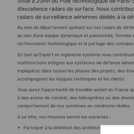
Situé à 20mn du Pôle technologique de Paris-Sac
d’excellence radars de surface. Nous contribuo
radars de surveillance aériennes dédiés à la déte
Au sein du département opérant sur nos radars de défens
au sein d’une équipe dynamique et passionnée, formée au
où l’innovation technologique et le partage des connais
En tant qu’Expert en ingénierie système vous contribuerez
multifonctions intégrés aux systèmes de défense aérien
impliqué(e) dans toutes les phases des projets, des étude
accompagnant les équipes techniques et les clients.
Vous aurez l’opportunité de travailler autant en France q
à des avions de combat, des hélicoptères ou des drones p
comportement de nos systèmes en conditions réelles.
A ce titre, vos missions seront les suivantes :
Participer à la définition des architectures systèmes 