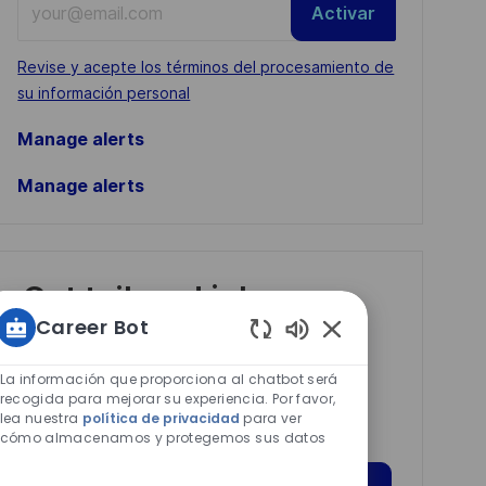
Activar
Email
address
Required
Revise y acepte los términos del procesamiento de
(Required)
su información personal
Manage alerts
Manage alerts
Get tailored job
recommendations
Career Bot
Sonidos
based on your
de
La información que proporciona al chatbot será
interests.
chatbot
recogida para mejorar su experiencia. Por favor,
lea nuestra
política de privacidad
para ver
habilitados
cómo almacenamos y protegemos sus datos