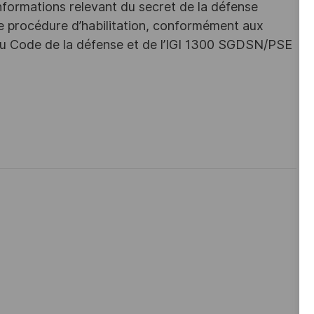
nformations relevant du secret de la défense
une procédure d’habilitation, conformément aux
s du Code de la défense et de l’IGI 1300 SGDSN/PSE