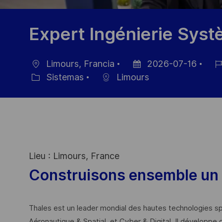
Expert Ingénierie Sys
Limours, Francia
2026-07-16
Ubicación
Fecha
ID
Sistemas
Limours
Categoría
de
de
publicación
emp
Lieu : Limours, France
Construisons ensemble un 
Thales est un leader mondial des hautes technologies spé
Aéronautique & Spatial, et Cyber & Digital. Il développe 