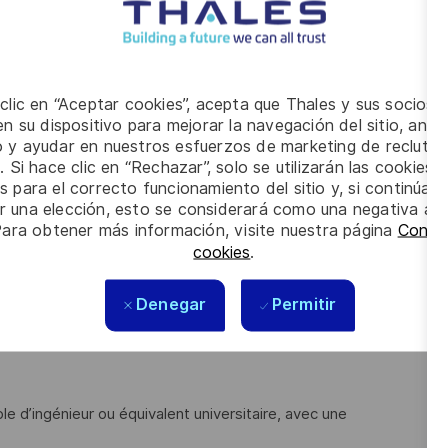
et performance, ainsi que prototyper les solutions
e la chaine de traitement radar (détection, portée, précision,
 clic en “Aceptar cookies”, acepta que Thales y sus socios 
n su dispositivo para mejorar la navegación del sitio, anali
r sur le long terme, en collaborant étroitement avec les
io y ayudar en nuestros esfuerzos de marketing de recluta
. Si hace clic en “Rechazar”, solo se utilizarán las cookies 
s para el correcto funcionamiento del sitio y, si continúa
expertise pour faire progresser autant les projets que les
er una elección, esto se considerará como una negativa a d
Para obtener más información, visite nuestra página
Config
cookies
.
 cycle de développement et de fonctionnement du radar,
t et d’utilisation.
Denegar
Permitir
e d’ingénieur ou équivalent universitaire, avec une