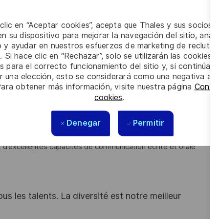
 clic en “Aceptar cookies”, acepta que Thales y sus socios 
n su dispositivo para mejorar la navegación del sitio, anali
io y ayudar en nuestros esfuerzos de marketing de recluta
donnancement au sein d’une Supply Chain dynamique ?
. Si hace clic en “Rechazar”, solo se utilizarán las cookies 
s para el correcto funcionamiento del sitio y, si continúa
if et exigeant ?
er una elección, esto se considerará como una negativa a d
Para obtener más información, visite nuestra página
Config
ns en Ordonnancement / Gestion de flux, et avez des
cookies
.
Denegar
Permitir
 et d’excellentes capacités de communication écrite et orale
s les talents. La diversité est notre meilleur