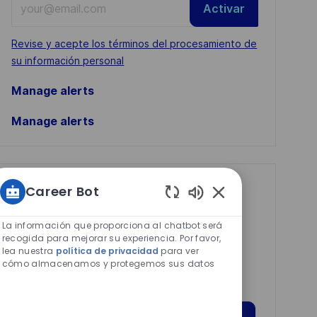
Activar
Email
address
Required
Revise y acepte los términos del procesamiento de
(Required)
su información personal
Manage alerts
Manage alerts
Get tailored job
Career Bot
Sonidos
recommendations
de
La información que proporciona al chatbot será
based on your
chatbot
recogida para mejorar su experiencia. Por favor,
lea nuestra
política de privacidad
para ver
interests.
habilitados
cómo almacenamos y protegemos sus datos