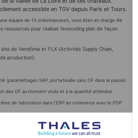
e la Vallée de La Loire et de ses châteaux.
acilement accessible en TGV depuis Paris et Tours.
de
une équipe de 13 ordonnanceurs, vous êtes en charge
es ressources pour réaliser l’executing plan de façon
 site de Vendôme et FLX (Activités Supply Chain,
 de production).
ilité (paramétrages SAP, portefeuille sans OF dans le passé)
ition des OF au moment voulu et à la quantité attendue
rdres de fabrication dans l’ERP en cohérence avec le PDP
r la production et servir le client
ion des processus de son périmètre ou des processus