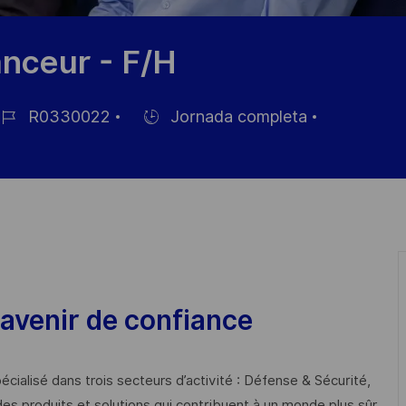
anceur - F/H
R0330022
Jornada completa
Hiring
e
Type
pleo
avenir de confiance
cialisé dans trois secteurs d’activité : Défense & Sécurité,
des produits et solutions qui contribuent à un monde plus sûr,