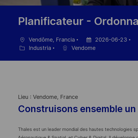
Planificateur - Ordonn
Vendôme, Francia
2026-06-23
Ubicación
Fecha
ID
Industria
Vendome
Categoría
de
d
publicación
em
Lieu : Vendome, France
Construisons ensemble un 
Thales est un leader mondial des hautes technologies spé
Aéronautique & Spatial, et Cyber & Digital. Il développe 