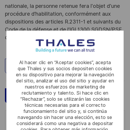
nationale, la personne retenue fera l'objet d'une
procédure d’habilitation, conformément aux
dispositions des articles R.2311-1 et suivants du
Code de la défense et de l’IGI 1300 SGDSN/PSE
du 09 août 2021.
Al hacer clic en “Aceptar cookies”, acepta
Explorar ubicación
que Thales y sus socios depositen cookies
en su dispositivo para mejorar la navegación
del sitio, analizar el uso del sitio y ayudar en
nuestros esfuerzos de marketing de
reclutamiento y talento. Si hace clic en
Guardar
Aplicar ahora
“Rechazar”, solo se utilizarán las cookies
técnicas necesarias para el correcto
funcionamiento del sitio y, si continúa
navegando sin hacer una elección, esto se
Get notified for similar jobs
considerará como una negativa a depositar
cookies. Para obtener más información,