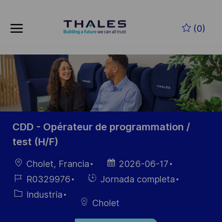
Skip to main content
Saltar al contenido principal
(0)
-
-
CDD - Opérateur de programmation /
test (H/F)
Ubicación
Fecha de
Cholet, Francia
2026-06-17
publicación
ID de
Hiring
R0329976
Jornada completa
empleo
Type
Categoría
Industria
Cholet