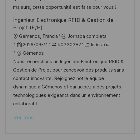
n
p
l
í
majeurs, cette opportunité est faite pour vous !
u
e
a
Ingénieur Electronique RFID & Gestion de
b
o
Projet (F/H)
l
U
Gémenos, Francia
Jornada completa
i
b
F
I
C
2026-06-11
R0330382
Industria
c
i
e
D
a
Gémenos
a
c
c
d
t
Nous recherchons un Ingénieur Electronique RFID &
c
a
h
e
e
Gestion de Projet pour concevoir des produits sans
i
c
a
e
g
contact innovants. Rejoignez notre équipe
ó
i
d
m
o
dynamique à Gémenos et participez à des projets
n
ó
e
p
r
technologiques exigeants dans un environnement
n
p
l
í
collaboratif.
u
e
a
Ver más
b
o
l
i