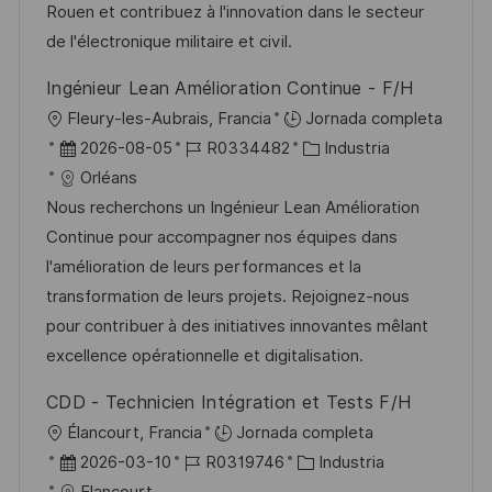
ó
e
p
r
Rouen et contribuez à l'innovation dans le secteur
n
p
l
í
de l'électronique militaire et civil.
u
e
a
Ingénieur Lean Amélioration Continue - F/H
b
o
U
Fleury-les-Aubrais, Francia
Jornada completa
l
b
F
I
C
2026-08-05
R0334482
Industria
i
i
e
D
a
Orléans
c
c
c
d
t
Nous recherchons un Ingénieur Lean Amélioration
a
a
h
e
e
Continue pour accompagner nos équipes dans
c
c
a
e
g
l'amélioration de leurs performances et la
i
i
d
m
o
transformation de leurs projets. Rejoignez-nous
ó
ó
e
p
r
pour contribuer à des initiatives innovantes mêlant
n
n
p
l
í
excellence opérationnelle et digitalisation.
u
e
a
CDD - Technicien Intégration et Tests F/H
b
o
U
Élancourt, Francia
Jornada completa
l
b
F
I
C
2026-03-10
R0319746
Industria
i
i
e
D
a