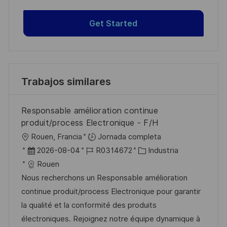
Get Started
Trabajos similares
Responsable amélioration continue
produit/process Electronique - F/H
U
Rouen, Francia
Jornada completa
b
F
I
C
2026-08-04
R0314672
Industria
i
e
D
a
Rouen
c
c
d
t
Nous recherchons un Responsable amélioration
a
h
e
e
continue produit/process Electronique pour garantir
c
a
e
g
la qualité et la conformité des produits
i
d
m
o
électroniques. Rejoignez notre équipe dynamique à