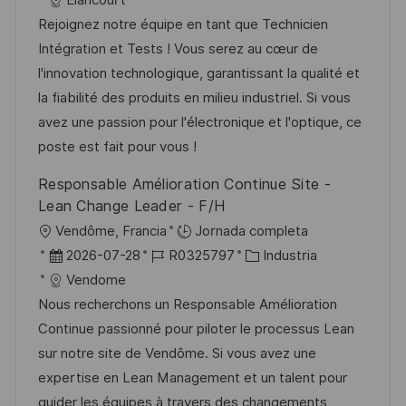
Elancourt
c
c
c
d
t
Rejoignez notre équipe en tant que Technicien
a
a
h
e
e
Intégration et Tests ! Vous serez au cœur de
c
c
a
e
g
l'innovation technologique, garantissant la qualité et
i
i
d
m
o
la fiabilité des produits en milieu industriel. Si vous
ó
ó
e
p
r
avez une passion pour l'électronique et l'optique, ce
n
n
p
l
í
poste est fait pour vous !
u
e
a
Responsable Amélioration Continue Site -
b
o
Lean Change Leader - F/H
l
U
Vendôme, Francia
Jornada completa
i
b
F
I
C
2026-07-28
R0325797
Industria
c
i
e
D
a
Vendome
a
c
c
d
t
Nous recherchons un Responsable Amélioration
c
a
h
e
e
Continue passionné pour piloter le processus Lean
i
c
a
e
g
sur notre site de Vendôme. Si vous avez une
ó
i
d
m
o
expertise en Lean Management et un talent pour
n
ó
e
p
r
guider les équipes à travers des changements