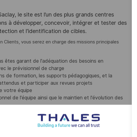
lay, le site est l’un des plus grands centres
ns à développer, concevoir, intégrer et tester des
ction et l’identification de cibles.
n Clients, vous serez en charge des missions principales
us êtes garant de l'adéquation des besoins en
ec le prévisionnel de charge
lans de formation, les supports pédagogiques, et la
 attendus et participer aux revues projets
e votre équipe
nel de l'équipe ainsi que le maintien et l'évolution des
 équipe ainsi qu'un fonctionnement collaboratif de son
ances, à l'identification et mise en œuvre de synergie