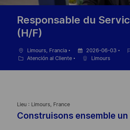
Responsable du Servic
(H/F)
Limours, Francia
2026-06-03
Ubicación
Fecha
ID
Atención al Cliente
Limours
Categoría
de
de
publicación
emp
Lieu : Limours, France
Construisons ensemble un 