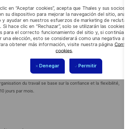
 clic en “Aceptar cookies”, acepta que Thales y sus socios 
 Buy du département et la déployer sur son activité
n su dispositivo para mejorar la navegación del sitio, anali
nue et d'innovation (ex. supports et méthodes de
io y ayudar en nuestros esfuerzos de marketing de recluta
des, les outils et le métier
. Si hace clic en “Rechazar”, solo se utilizarán las cookies 
s para el correcto funcionamiento del sitio y, si continúa
er una elección, esto se considerará como una negativa a d
exhaustives) :
Para obtener más información, visite nuestra página
Config
cookies
.
trée fournisseurs
 (ILSM) vis à vis du client;
Denegar
Permitir
ation client (présentiel et e-learning)
 Documentation Technique.
nisation du travail se base sur la confiance et la flexibilité,
 10 jours par mois.