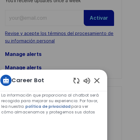
You'll receive updates once a week
Enter
Activar
Email
address
Required
Revise y acepte los términos del procesamiento de
(Required)
su información personal
Manage alerts
Manage alerts
Career Bot
Sonidos
de
La información que proporciona al chatbot será
Get tailored job
chatbot
recogida para mejorar su experiencia. Por favor,
lea nuestra
política de privacidad
para ver
recommendations
habilitados
cómo almacenamos y protegemos sus datos
based on your
interests.