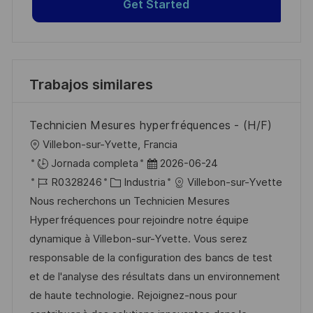
Get Started
Trabajos similares
Technicien Mesures hyperfréquences - (H/F)
U
Villebon-sur-Yvette, Francia
b
F
Jornada completa
2026-06-24
i
I
C
e
R0328246
Industria
Villebon-sur-Yvette
c
D
a
c
Nous recherchons un Technicien Mesures
a
d
t
h
Hyperfréquences pour rejoindre notre équipe
c
e
e
a
dynamique à Villebon-sur-Yvette. Vous serez
i
e
g
d
responsable de la configuration des bancs de test
ó
m
o
e
et de l'analyse des résultats dans un environnement
n
p
r
p
de haute technologie. Rejoignez-nous pour