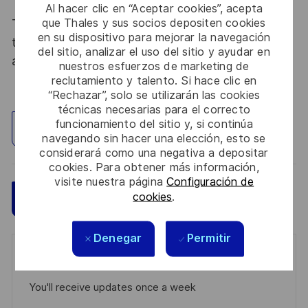
Al hacer clic en “Aceptar cookies”, acepta
que Thales y sus socios depositen cookies
Thales, entreprise Handi-Engagée, reconnait
en su dispositivo para mejorar la navegación
tous les talents. La diversité est notre meilleur
del sitio, analizar el uso del sitio y ayudar en
atout. Postulez et rejoignez nous !
nuestros esfuerzos de marketing de
reclutamiento y talento. Si hace clic en
“Rechazar”, solo se utilizarán las cookies
técnicas necesarias para el correcto
funcionamiento del sitio y, si continúa
Explorar ubicación
navegando sin hacer una elección, esto se
considerará como una negativa a depositar
cookies. Para obtener más información,
visite nuestra página
Configuración de
cookies
.
Guardar
Aplicar ahora
Denegar
Permitir
Get notified for similar jobs
You'll receive updates once a week