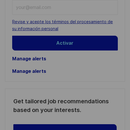
Enter
Email
address
Required
Revise y acepte los términos del procesamiento de
(Required)
su información personal
Activar
Manage alerts
Manage alerts
Get tailored job recommendations
based on your interests.