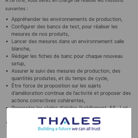
A ce titre, vous serez en charge de réaliser les missions
suivantes :
Appréhender les environnements de production,
Configurer des bancs de test, pour réaliser les
mesures de nos produits,
Lancer des mesures dans un environnement salle
blanche,
Rédiger les fiches de banc pour chaque nouveau
setup,
Assurer le suivi des mesures de production, des
quantités produites, et du temps de cycle,
Être force de proposition sur les sujets
d’amélioration continue de l’activité et proposer des
actions correctives cohérentes,
Respecter les règles d’atelier (habillement, 5S…) et
les règles de sécurité liées à l’activité,
Appliquer les règles environnementales (traitement
des déchets, consignes d’utilisation.) et alerter en
cas de non-conformité.