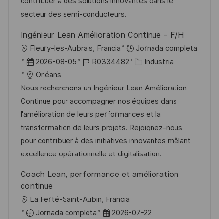
l
í
u
contribuer à des solutions innovantes dans le
e
a
b
secteur des semi-conducteurs.
o
l
Ingénieur Lean Amélioration Continue - F/H
i
U
Fleury-les-Aubrais, Francia
Jornada completa
c
b
F
I
C
2026-08-05
R0334482
Industria
a
i
e
D
a
Orléans
c
c
c
d
t
Nous recherchons un Ingénieur Lean Amélioration
i
a
h
e
e
Continue pour accompagner nos équipes dans
ó
c
a
e
g
l'amélioration de leurs performances et la
n
i
d
m
o
transformation de leurs projets. Rejoignez-nous
ó
e
p
r
pour contribuer à des initiatives innovantes mêlant
n
p
l
í
excellence opérationnelle et digitalisation.
u
e
a
Coach Lean, performance et amélioration
b
o
continue
l
U
La Ferté-Saint-Aubin, Francia
i
b
F
Jornada completa
2026-07-22