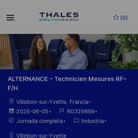
Skip to main content
Saltar al contenido principal
(0)
-
-
ALTERNANCE – Technicien Mesures RF–
F/H
Ubicación
Villebon-sur-Yvette, Francia
Fecha de
ID de
2026-06-05
R0329899
publicación
empleo
Hiring
Categoría
Jornada completa
Industria
Type
Villebon-sur-Yvette