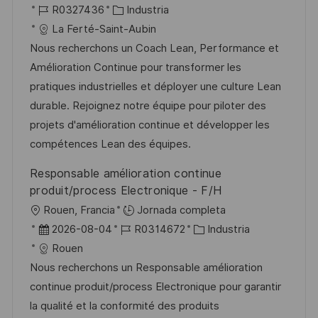
c
i
I
C
e
R0327436
Industria
a
c
D
a
c
La Ferté-Saint-Aubin
c
a
d
t
h
Nous recherchons un Coach Lean, Performance et
i
c
e
e
a
Amélioration Continue pour transformer les
ó
i
e
g
d
pratiques industrielles et déployer une culture Lean
n
ó
m
o
e
durable. Rejoignez notre équipe pour piloter des
n
p
r
p
projets d'amélioration continue et développer les
l
í
u
compétences Lean des équipes.
e
a
b
Responsable amélioration continue
o
l
produit/process Electronique - F/H
i
U
Rouen, Francia
Jornada completa
c
b
F
I
C
2026-08-04
R0314672
Industria
a
i
e
D
a
Rouen
c
c
c
d
t
Nous recherchons un Responsable amélioration
i
a
h
e
e
continue produit/process Electronique pour garantir
ó
c
a
e
g
la qualité et la conformité des produits
n