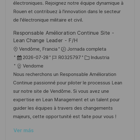
i
d
m
o
électroniques. Rejoignez notre équipe dynamique à
ó
e
p
r
Rouen et contribuez à l'innovation dans le secteur
n
p
l
í
de l'électronique militaire et civil.
u
e
a
Responsable Amélioration Continue Site -
b
o
Lean Change Leader - F/H
l
U
Vendôme, Francia
Jornada completa
i
b
F
I
C
2026-07-28
R0325797
Industria
c
i
e
D
a
Vendome
a
c
c
d
t
Nous recherchons un Responsable Amélioration
c
a
h
e
e
Continue passionné pour piloter le processus Lean
i
c
a
e
g
sur notre site de Vendôme. Si vous avez une
ó
i
d
m
o
expertise en Lean Management et un talent pour
n
ó
e
p
r
guider les équipes à travers des changements
n
p
l
í
majeurs, cette opportunité est faite pour vous !
u
e
a
Ver más
b
o