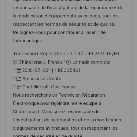
c
a
e
e
responsable de l'investigation, de la réparation et de
i
d
g
m
la modification d'équipements avioniques, tout en
ó
e
o
p
respectant les normes de sécurité et de qualité.
n
p
r
l
Rejoignez-nous pour contribuer à l'avenir de
u
í
e
l'aéronautique !
b
a
o
Technicien Réparation - Unité CFC/FM (F/H)
l
U
Châtellerault, Francia
Jornada completa
i
b
F
I
2026-07-30
R0335461
c
i
e
C
D
Atención al Cliente
a
c
c
a
d
Chatellerault-Csc-France
c
a
h
t
e
Nous recherchons un Technicien Réparation
i
c
a
e
e
Électronique pour rejoindre notre équipe à
ó
i
d
g
m
Châtellerault. Vous serez responsable de
n
ó
e
o
p
l'investigation, de la réparation et de la modification
n
p
r
l
d'équipements avioniques, tout en respectant les
u
í
e
normes de sécurité et de qualité.