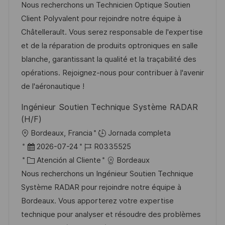
c
c
a
d
Nous recherchons un Technicien Optique Soutien
a
a
h
t
e
Client Polyvalent pour rejoindre notre équipe à
c
c
a
e
e
Châtellerault. Vous serez responsable de l'expertise
i
i
d
g
m
et de la réparation de produits optroniques en salle
ó
ó
e
o
p
blanche, garantissant la qualité et la traçabilité des
n
n
p
r
l
opérations. Rejoignez-nous pour contribuer à l'avenir
u
í
e
de l'aéronautique !
b
a
o
Ingénieur Soutien Technique Système RADAR
l
(H/F)
i
U
Bordeaux, Francia
Jornada completa
c
b
F
I
2026-07-24
R0335525
a
i
e
C
D
Atención al Cliente
Bordeaux
c
c
c
a
d
Nous recherchons un Ingénieur Soutien Technique
i
a
h
t
e
Système RADAR pour rejoindre notre équipe à
ó
c
a
e
e
Bordeaux. Vous apporterez votre expertise
n
i
d
g
m
technique pour analyser et résoudre des problèmes