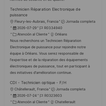
b
a
o
Technicien Réparation Electronique de
l
puissance
i
U
Fleury-les-Aubrais, Francia
Jornada completa
c
b
F
I
2026-07-29
R0334940
a
i
e
C
D
Atención al Cliente
Orléans
c
c
c
a
d
Nous recherchons un Technicien Réparation
i
a
h
t
e
Electronique de puissance pour rejoindre notre
ó
c
a
e
e
équipe à Orléans. Vous serez responsable de
n
i
d
g
m
l'expertise et de la réparation des équipements
ó
e
o
p
électroniques de puissance, tout en participant à
n
p
r
l
des initiatives d'amélioration continue.
u
í
e
CDI - Technicien optique - F/H
b
a
o
U
Châtellerault, Francia
Jornada completa
l
b
F
I
2026-07-24
R0323603
i
i
e
C
D
Atención al Cliente
Chatellerault
c