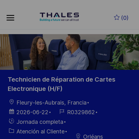
Skip to main content
Saltar al contenido principal
(0)
-
-
Technicien de Réparation de Cartes
Electronique (H/F)
Ubicación
Fleury-les-Aubrais, Francia
Fecha de
ID de
2026-06-22
R0329862
publicación
empleo
Hiring
Jornada completa
Type
Categoría
Atención al Cliente
Orléans