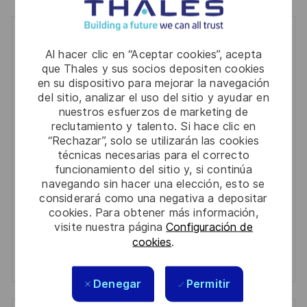
Get notified for similar jobs
Al hacer clic en “Aceptar cookies”, acepta
que Thales y sus socios depositen cookies
You'll receive updates once a week
en su dispositivo para mejorar la navegación
del sitio, analizar el uso del sitio y ayudar en
Enter
nuestros esfuerzos de marketing de
Email
reclutamiento y talento. Si hace clic en
address
“Rechazar”, solo se utilizarán las cookies
Required
Revise y acepte los términos del procesamiento de
(Required)
técnicas necesarias para el correcto
su información personal
funcionamiento del sitio y, si continúa
navegando sin hacer una elección, esto se
Activar
considerará como una negativa a depositar
cookies. Para obtener más información,
visite nuestra página
Configuración de
Manage alerts
cookies
.
Manage alerts
Denegar
Permitir