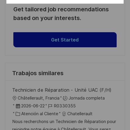
Get tailored job recommendations
based on your interests.
Get Started
Trabajos similares
Technicien de Réparation - Unité UAC (F/H)
U
Châtellerault, Francia
Jornada completa
b
F
I
2026-06-22
R0330355
i
e
C
D
Atención al Cliente
Chatellerault
c
c
a
d
Nous recherchons un Technicien de Réparation pour
a
h
t
e
rejoindre notre équipe à Châtellerault. Vous serez