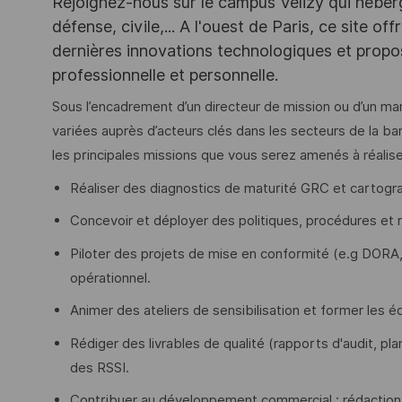
Rejoignez-nous sur le campus Vélizy qui héberg
défense, civile,... A l'ouest de Paris, ce site o
dernières innovations technologiques et propos
professionnelle et personnelle.
Sous l’encadrement d’un directeur de mission ou d’un m
variées auprès d’acteurs clés dans les secteurs de la ban
les principales missions que vous serez amenés à réalise
Réaliser des diagnostics de maturité GRC et cartograp
Concevoir et déployer des politiques, procédures et r
Piloter des projets de mise en conformité (e.g DORA,
opérationnel.
Animer des ateliers de sensibilisation et former les 
Rédiger des livrables de qualité (rapports d'audit, p
des RSSI.
Contribuer au développement commercial : rédaction d