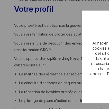
Votre profil
Votre priorité est de sécuriser la gouvernance et la con
Vous avez l’ambition de piloter des stratégies de gesti
Al hacer
Vous avez envie de découvrir des environnements varié
cookies e
transformation GRC ?
del sit
talento
Vous disposez d’un
diplôme d’ingénieur (ou équivalent) e
necesaria
cybersécurité sur :
sin hac
cookies. 
La maîtrise des référentiels et réglementations clés
La conduite d'analyses de risques structurées (EBI
La rédaction de livrables stratégiques et la restit
Le pilotage de plans d'action de conformité et la réali