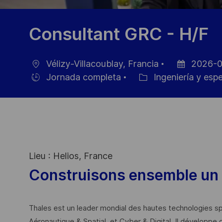
Consultant GRC - H/F
Vélizy-Villacoublay, Francia
2026-0
Ubicación
Fecha
Jornada completa
Ingeniería y esp
Hiring
Categoría
de
Type
publicación
Lieu : Helios, France
Construisons ensemble un 
Thales est un leader mondial des hautes technologies spé
Aéronautique & Spatial, et Cyber & Digital. Il développe 