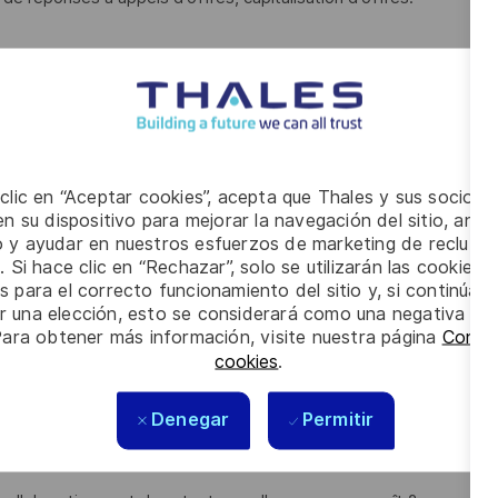
formité des organisations ?
on des risques complexes ?
 clic en “Aceptar cookies”, acepta que Thales y sus socios 
s en accompagnant des instances dirigeantes dans leur
n su dispositivo para mejorar la navegación del sitio, anali
io y ayudar en nuestros esfuerzos de marketing de recluta
. Si hace clic en “Rechazar”, solo se utilizarán las cookies 
t justifiez d’au moins 5 ans d’expérience
en conseil
s para el correcto funcionamiento del sitio y, si continúa
er una elección, esto se considerará como una negativa a d
Para obtener más información, visite nuestra página
Config
 (ISO 27001, NIST, RGPD, DORA, NIS2)
cookies
.
OS RM, MEHARI)
Denegar
Permitir
ution devant des CODIR/COMEX
sation d'audits de contrôle interne