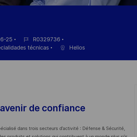
6-25
R0329736
ID
ecialidades técnicas
Helios
de
empleo
avenir de confiance
cialisé dans trois secteurs d’activité : Défense & Sécurité,
des produits et solutions qui contribuent à un monde plus sûr,