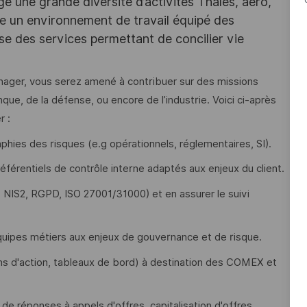
e une grande diversité d’activités Thales, aéro,
ffre un environnement de travail équipé des
e des services permettant de concilier vie
anager, vous serez amené à contribuer sur des missions
que, de la défense, ou encore de l’industrie. Voici ci-après
r :
hies des risques (e.g opérationnels, réglementaires, SI).
éférentiels de contrôle interne adaptés aux enjeux du client.
 NIS2, RGPD, ISO 27001/31000) et en assurer le suivi
équipes métiers aux enjeux de gouvernance et de risque.
lans d'action, tableaux de bord) à destination des COMEX et
e réponses à appels d'offres, capitalisation d'offres.