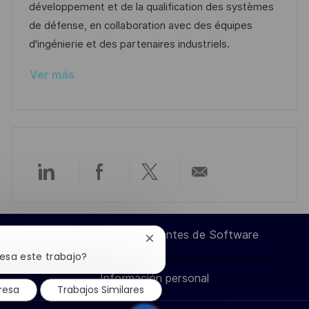
i
d
m
o
développement et de la qualification des systèmes
ó
e
p
r
de défense, en collaboration avec des équipes
n
p
l
í
d'ingénierie et des partenaires industriels.
u
e
a
Ver más
b
o
l
i
c
a
c
Compartir
Compartir
Compartir
Compartir
i
ó
a
a
a
por
n
Ingeniero de Componentes de Software
Cerrar
través
través
través
correo
notificación
resa este trabajo?
de
Información personal
chatbot
de
de
de
electrónico
resa
Trabajos Similares