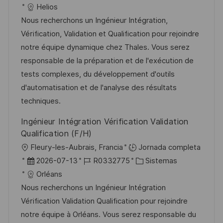
l
i
e
D
a
Helios
i
c
c
d
t
Nous recherchons un Ingénieur Intégration,
c
a
h
e
e
Vérification, Validation et Qualification pour rejoindre
a
c
a
e
g
notre équipe dynamique chez Thales. Vous serez
c
i
d
m
o
responsable de la préparation et de l'exécution de
i
ó
e
p
r
tests complexes, du développement d'outils
ó
n
p
l
í
d'automatisation et de l'analyse des résultats
n
u
e
a
techniques.
b
o
Ingénieur Intégration Vérification Validation
l
Qualification (F/H)
i
U
Fleury-les-Aubrais, Francia
Jornada completa
c
b
F
I
C
2026-07-13
R0332775
Sistemas
a
i
e
D
a
Orléans
c
c
c
d
t
Nous recherchons un Ingénieur Intégration
i
a
h
e
e
Vérification Validation Qualification pour rejoindre
ó
c
a
e
g
notre équipe à Orléans. Vous serez responsable du
n