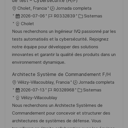
de test – Cybersécurité (H/F)
U
Cholet, Francia
Jornada completa
b
F
I
C
2026-07-06
R0332839
Sistemas
i
e
D
a
Cholet
c
c
d
t
Nous recherchons un Ingénieur IVQ passionné par les
a
h
e
e
tests automatisés et la cybersécurité. Rejoignez
c
a
e
g
notre équipe pour développer des solutions
i
d
m
o
innovantes et garantir la qualité des produits dans un
ó
e
p
r
environnement dynamique.
n
p
l
í
Architecte Système de Commandement F/H
u
e
a
U
Vélizy-Villacoublay, Francia
Jornada completa
b
o
b
F
I
C
2026-07-13
R0328968
Sistemas
l
i
e
D
a
Vélizy-Villacoublay
i
c
c
d
t
Nous recherchons un Architecte Systèmes de
c
a
h
e
e
Commandement pour concevoir et structurer des
a
c
a
e
g
architectures de systèmes de défense. Vous
c