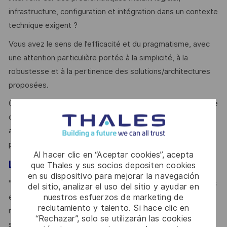
infrastructure, configuration et intégration dans un contexte
technique exigent ?
Vous avez le sens de l’efficacité et du pragmatisme, avec
une attention particulière portée à la simplicité, à la
robustesse et à la pertinence des solutions/architectures
proposées.
On vous reconnait d’excellentes qualités relationnelles et de
communication, permettant de collaborer efficacement
avec des interlocuteurs variés et de partager les bonnes
pratiques avec pédagogie.
Al hacer clic en “Aceptar cookies”, acepta
Le mot du manager
que Thales y sus socios depositen cookies
en su dispositivo para mejorar la navegación
" Le métier IVVQ innove chez Thales pour servir nos Clients
del sitio, analizar el uso del sitio y ayudar en
nuestros esfuerzos de marketing de
et renforcer notre compétitivité. Nous rejoindre, c’est
reclutamiento y talento. Si hace clic en
mettre votre expertise en validation au service de projets
“Rechazar”, solo se utilizarán las cookies
stratégiques en cybersécurité, dans un cadre stimulant et