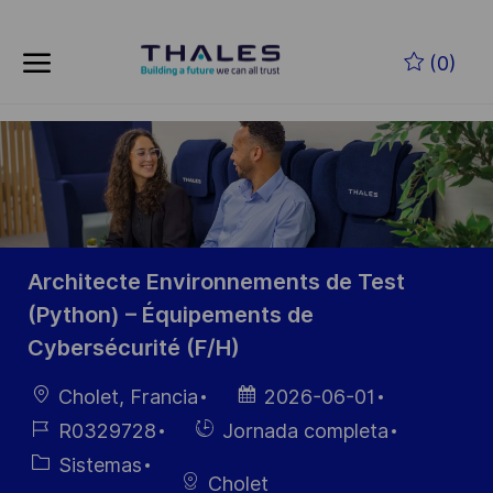
Skip to main content
Saltar al contenido principal
(0)
-
-
Architecte Environnements de Test
(Python) – Équipements de
Cybersécurité (F/H)
Ubicación
Fecha de
Cholet, Francia
2026-06-01
publicación
ID de
Hiring
R0329728
Jornada completa
empleo
Type
Categoría
Sistemas
Cholet