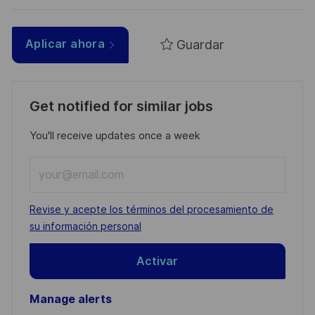
Guardar
Aplicar ahora
Get notified for similar jobs
You'll receive updates once a week
Enter
Email
address
Required
Revise y acepte los términos del procesamiento de
(Required)
su información personal
Activar
Manage alerts