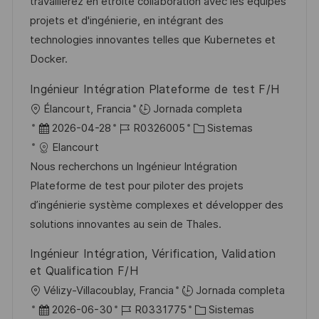
i
d
m
o
travaillerez en étroite collaboration avec les équipes
i
ó
e
p
r
projets et d'ingénierie, en intégrant des
ó
n
p
l
í
technologies innovantes telles que Kubernetes et
n
u
e
a
Docker.
b
o
Ingénieur Intégration Plateforme de test F/H
l
U
Élancourt, Francia
Jornada completa
i
b
F
I
C
2026-04-28
R0326005
Sistemas
c
i
e
D
a
Elancourt
a
c
c
d
t
Nous recherchons un Ingénieur Intégration
c
a
h
e
e
Plateforme de test pour piloter des projets
i
c
a
e
g
d’ingénierie système complexes et développer des
ó
i
d
m
o
solutions innovantes au sein de Thales.
n
ó
e
p
r
Ingénieur Intégration, Vérification, Validation
n
p
l
í
et Qualification F/H
u
e
a
U
Vélizy-Villacoublay, Francia
Jornada completa
b
o
b
F
I
C
2026-06-30
R0331775
Sistemas