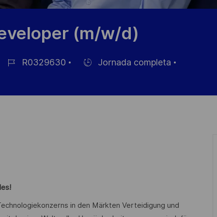
veloper (m/w/d)
R0329630
Jornada completa
ID
Hiring
de
Type
empleo
les!
n Technologiekonzerns in den Märkten Verteidigung und