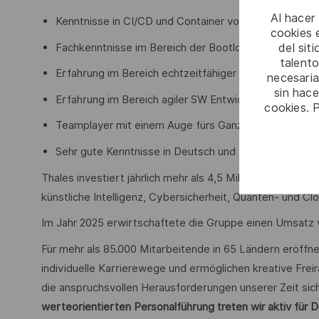
Al hacer
Kenntnisse in CI/CD und Container von Vorteil
cookies e
del sit
Fachkenntnisse im Bereich der Bootloader Entwicklun
talento
Erfahrung im Bereich echtzeitfähiger Betriebssystem
necesaria
sin hac
Erfahrung im Bereich agiler SW Entwicklung von Vorte
cookies. 
Teamplayer mit einem Auge fürs Ganze
Sehr gute Kenntnisse in Deutsch und Englisch
Thales investiert jährlich mehr als 4,5 Milliarden Euro i
künstliche Intelligenz, Cybersicherheit, Quanten- und C
Im Jahr 2025 erwirtschaftete die Gruppe einen Umsatz v
Für mehr als 85.000 Mitarbeitende in 65 Ländern eröffn
individuelle Karrierewege und ermöglichen kreative Freir
die anspruchsvollen Herausforderungen unserer Zeit sich
werteorientierten Personalführung treten wir aktiv für Di