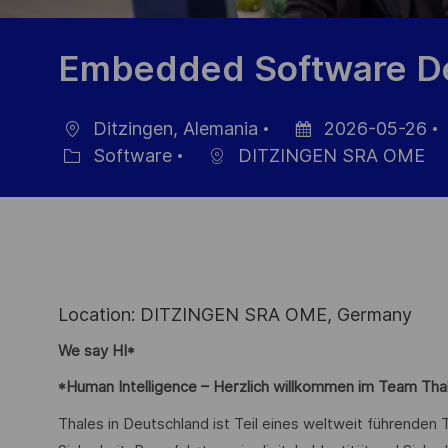
Embedded Software De
Ditzingen, Alemania
2026-05-26
Ubicación
Fecha
Software
DITZINGEN SRA OME
Categoría
de
publicación
Location: DITZINGEN SRA OME, Germany
We say HI*
*Human Intelligence – Herzlich willkommen im Team Tha
Thales in Deutschland ist Teil eines weltweit führende