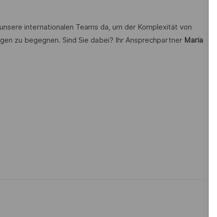
 unsere internationalen Teams da, um der Komplexität von
gen zu begegnen. Sind Sie dabei? Ihr Ansprechpartner
Maria