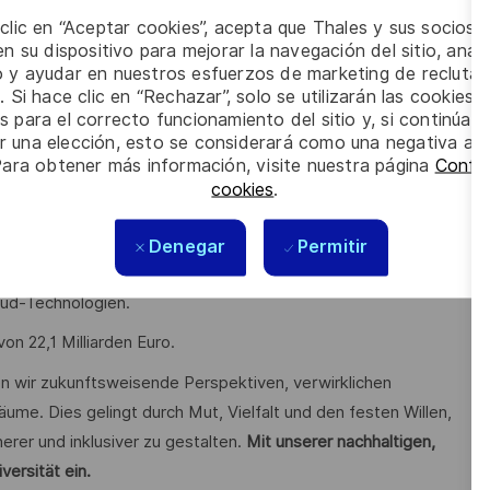
 clic en “Aceptar cookies”, acepta que Thales y sus socios 
n su dispositivo para mejorar la navegación del sitio, anali
io y ayudar en nuestros esfuerzos de marketing de recluta
g von Vorteil
. Si hace clic en “Rechazar”, solo se utilizarán las cookies 
e von Vorteil
s para el correcto funcionamiento del sitio y, si continúa
er una elección, esto se considerará como una negativa a d
il
Para obtener más información, visite nuestra página
Config
cookies
.
Denegar
Permitir
n Forschung und Entwicklung in Schlüsseltechnologien wie
loud-Technologien.
on 22,1 Milliarden Euro.
en wir zukunftsweisende Perspektiven, verwirklichen
äume. Dies gelingt durch Mut, Vielfalt und den festen Willen,
erer und inklusiver zu gestalten.
Mit unserer nachhaltigen,
versität ein.