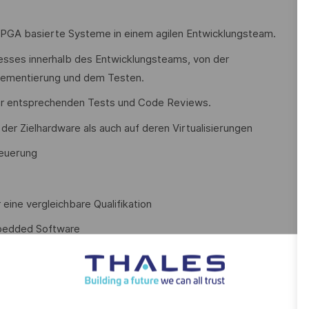
 FPGA basierte Systeme in einem agilen Entwicklungsteam.
sses innerhalb des Entwicklungsteams, von der
plementierung und dem Testen.
der entsprechenden Tests und Code Reviews.
 der Zielhardware als auch auf deren Virtualisierungen
teuerung
ine vergleichbare Qualifikation
mbedded Software
ts