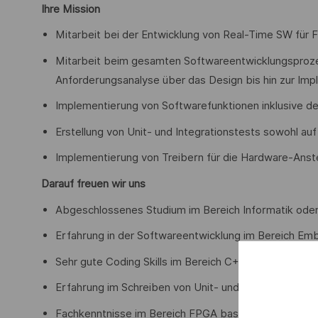
Ihre Mission
Mitarbeit bei der Entwicklung von Real-Time SW für
Mitarbeit beim gesamten Softwareentwicklungsproze
Anforderungsanalyse über das Design bis hin zur Im
Implementierung von Softwarefunktionen inklusive 
Erstellung von Unit- und Integrationstests sowohl auf
Implementierung von Treibern für die Hardware-Ans
Darauf freuen wir uns
Abgeschlossenes Studium im Bereich Informatik oder e
Erfahrung in der Softwareentwicklung im Bereich E
Sehr gute Coding Skills im Bereich C++
Erfahrung im Schreiben von Unit- und Integrationstes
Fachkenntnisse im Bereich FPGA basierter Systeme