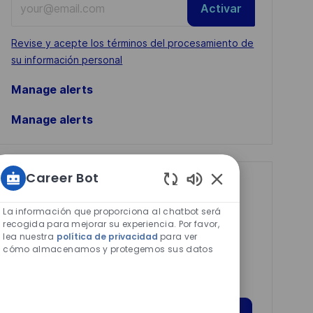
Activar
Email
address
Required
Revise y acepte los términos del procesamiento de
(Required)
su información personal
Manage alerts
Manage alerts
Career Bot
Get tailored job
Sonidos
recommendations
de
La información que proporciona al chatbot será
chatbot
recogida para mejorar su experiencia. Por favor,
based on your
lea nuestra
política de privacidad
para ver
habilitados
interests.
cómo almacenamos y protegemos sus datos