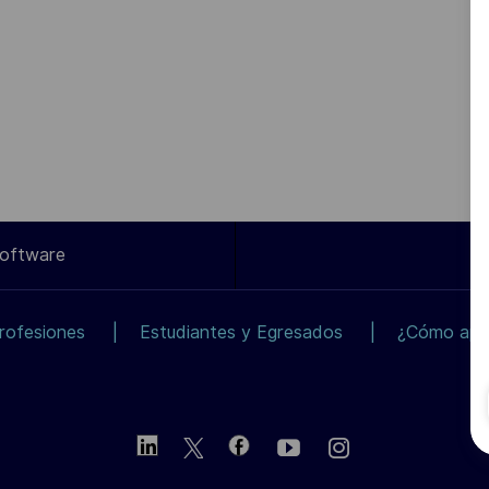
Software
rofesiones
Estudiantes y Egresados
¿Cómo apli