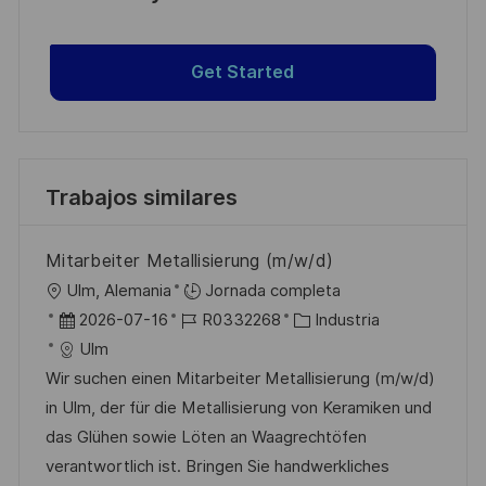
Get Started
Trabajos similares
Mitarbeiter Metallisierung (m/w/d)
U
Ulm, Alemania
Jornada completa
b
F
I
C
2026-07-16
R0332268
Industria
i
e
D
a
Ulm
c
c
d
t
Wir suchen einen Mitarbeiter Metallisierung (m/w/d)
a
h
e
e
in Ulm, der für die Metallisierung von Keramiken und
c
a
e
g
das Glühen sowie Löten an Waagrechtöfen
i
d
m
o
verantwortlich ist. Bringen Sie handwerkliches