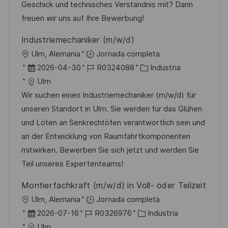
ó
e
p
r
Geschick und technisches Verständnis mit? Dann
n
p
l
í
freuen wir uns auf Ihre Bewerbung!
u
e
a
Industriemechaniker (m/w/d)
b
o
U
Ulm, Alemania
Jornada completa
l
b
F
I
C
2026-04-30
R0324088
Industria
i
i
e
D
a
Ulm
c
c
c
d
t
Wir suchen einen Industriemechaniker (m/w/d) für
a
a
h
e
e
unseren Standort in Ulm. Sie werden für das Glühen
c
c
a
e
g
und Löten an Senkrechtöfen verantwortlich sein und
i
i
d
m
o
an der Entwicklung von Raumfahrtkomponenten
ó
ó
e
p
r
mitwirken. Bewerben Sie sich jetzt und werden Sie
n
n
p
l
í
Teil unseres Expertenteams!
u
e
a
Montierfachkraft (m/w/d) in Voll- oder Teilzeit
b
o
U
Ulm, Alemania
Jornada completa
l
b
F
I
C
2026-07-16
R0326976
Industria
i
i
e
D
a
Ulm