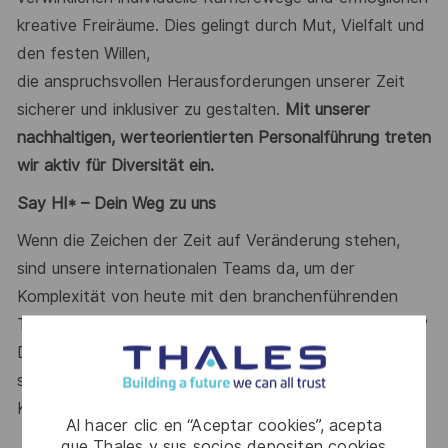
kreative Freiräume.
Dies
gelingt durch
Mut, Vielfalt und
de
n
festen Willen,
die
anspruchsvollen
Herausforderungen unserer Zeit
sicherer
und inklusiver
zu gestalten.
Mit unserer
nachhaltigen, werteorientierten Personalführung treten
wir aktiv für Diversität
ein
.
Say HI* – Dein Weg zu uns
Wenn die Zeichen der Zeit auf Veränderung stehen,
sind unsere internationalen Teams da, um der
Komplexität von heute mit den branchenführenden
Technologien von morgen zu begegnen. Bist Du dabei?
Deine Ansprechpartnerin
Maria Gaissert
freut sich
schon auf Deine Online-Bewerbung über unser
Karriereportal
.
Al hacer clic en “Aceptar cookies”, acepta
que Thales y sus socios depositen cookies