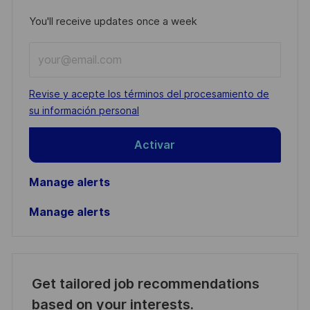
You'll receive updates once a week
Enter
Email
address
Required
Revise y acepte los términos del procesamiento de
(Required)
su información personal
Activar
Manage alerts
Manage alerts
Get tailored job recommendations
based on your interests.