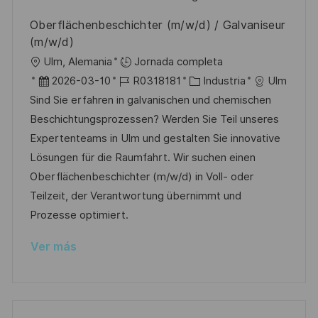
u
e
a
Oberflächenbeschichter (m/w/d) / Galvaniseur
b
o
(m/w/d)
l
U
Ulm, Alemania
Jornada completa
i
b
F
I
C
2026-03-10
R0318181
Industria
Ulm
c
i
e
D
a
Sind Sie erfahren in galvanischen und chemischen
a
c
c
d
t
Beschichtungsprozessen? Werden Sie Teil unseres
c
a
h
e
e
Expertenteams in Ulm und gestalten Sie innovative
i
c
a
e
g
Lösungen für die Raumfahrt. Wir suchen einen
ó
i
d
m
o
Oberflächenbeschichter (m/w/d) in Voll- oder
n
ó
e
p
r
Teilzeit, der Verantwortung übernimmt und
n
p
l
í
Prozesse optimiert.
u
e
a
Ver más
b
o
l
i
c