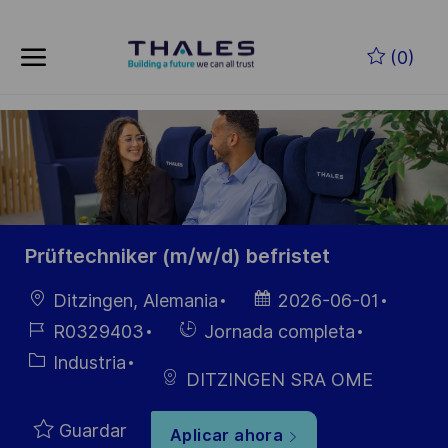
Skip to main content
Saltar al contenido principal
(0)
-
-
Prüftechniker (m/w/d) befristet
Ubicación
Fecha de
Ditzingen, Alemania
2026-06-01
publicación
ID de
Hiring
R0329403
Jornada completa
empleo
Type
Categoría
Industria
DITZINGEN SRA OME
Guardar
Aplicar ahora