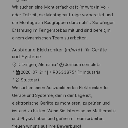
c
c
c
d
t
Wir suchen eine Montierfachkraft (m/w/d) in Voll-
a
a
h
e
e
oder Teilzeit, die Montageaufträge vorbereitet und
c
c
a
e
g
die Montage an Baugruppen durchführt. Sie bringen
i
i
d
m
o
Erfahrung im Feingerätebau mit und sind bereit, in
ó
ó
e
p
r
einem dynamischen Team zu arbeiten.
n
n
p
l
í
Ausbildung Elektroniker (m/w/d) für Geräte
u
e
a
und Systeme
b
o
U
Ditzingen, Alemania
Jornada completa
l
b
F
I
C
2026-07-21
R0333875
Industria
i
i
e
D
a
Stuttgart
c
c
c
d
t
Wir suchen einen Auszubildenden Elektroniker für
a
a
h
e
e
Geräte und Systeme, der in der Lage ist,
c
c
a
e
g
elektronische Geräte zu montieren, zu prüfen und
i
i
d
m
o
instand zu halten. Wenn Sie Interesse an Mathematik
ó
ó
e
p
r
und Physik haben und gerne im Team arbeiten,
n
n
p
l
í
freuen wir uns auf Ihre Bewerbung!