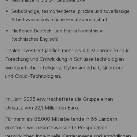
Kenntnisse in MS Office sowie SAP
Selbständige, teamorientierte, präzise und zuverlässige
Arbeitsweise sowie hohe Einsatzbereitschaft
Fließende Deutsch- und Englischkenntnisse
(technisches Englisch)
Thales investiert jährlich mehr als 4
,5
Milliarden Euro in
Forschung und Entwicklung in Schlüsseltechnologien
wie künstliche Intelligenz, Cybersicherheit, Quanten-
und Cloud-Technologien.
Im Jahr 202
5
erwirtschaftete die Gruppe einen
Umsatz von 2
2
,
1
Milliarden Euro.
Für
mehr als
8
5
.0
00
Mitarbeitende in 6
5
Ländern
eröffnen wir zukunftsweisende Perspektiven,
verwirklichen individuelle Karrierewege und ermöglichen