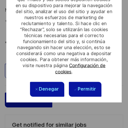
en su dispositivo para mejorar la navegación
Maria Gaissert
– Talent Acquisition Partnerin
#LI-MG1
del sitio, analizar el uso del sitio y ayudar en
nuestros esfuerzos de marketing de
+49 172 8281399
reclutamiento y talento. Si hace clic en
“Rechazar”, solo se utilizarán las cookies
técnicas necesarias para el correcto
funcionamiento del sitio y, si continúa
*Human Intelligence
navegando sin hacer una elección, esto se
considerará como una negativa a depositar
cookies. Para obtener más información,
visite nuestra página
Configuración de
Explorar ubicación
cookies
.
Denegar
Permitir
Guardar
Aplicar ahora
Get notified for similar jobs