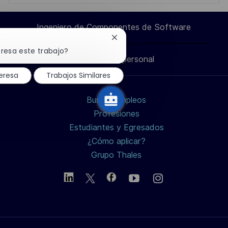
a
a
a
por
Ingeniero de Componentes de Software
través
través
través
correo
Cerrar
notificación
eresa este trabajo?
Información personal
de
de
de
de
electrónico
chatbot
eresa
Trabajos Similares
LinkedIn
Facebook
twitter
Buscar empleos
/
Profesiones
Estudiantes y Egresados
X
¿Cómo aplicar?
Grupo Thales