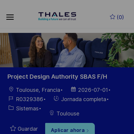
Skip to main content
Saltar al contenido principal
(0)
-
-
Project Design Authority SBAS F/H
Ubicación
Fecha de
Toulouse, Francia
2026-07-01
publicación
ID de
Hiring
R0329386
Jornada completa
empleo
Type
Categoría
Sistemas
Toulouse
Guardar
Aplicar ahora