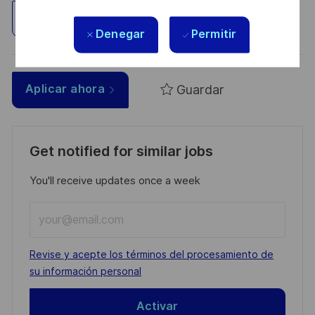
Explorar ubicación
Denegar
Permitir
Guardar
Aplicar ahora
Get notified for similar jobs
You'll receive updates once a week
Enter
Email
address
Required
Revise y acepte los términos del procesamiento de
(Required)
su información personal
Activar