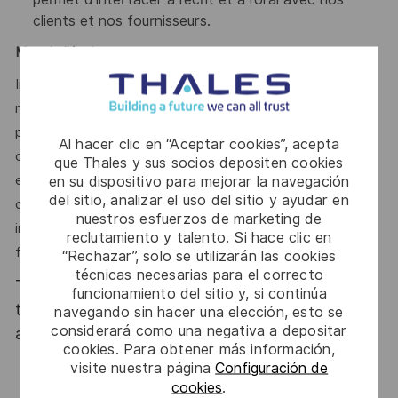
clients et nos fournisseurs.
Mot de l’
équipe
Intégrer notre équipe d’ingénieurs spécialisés dans la
navigation par satellite vous offrira l’opportunité de
participer activement à la conception de systèmes
Al hacer clic en “Aceptar cookies”, acepta
complexes et stratégiques pour l’Europe, au sein d’un
que Thales y sus socios depositen cookies
en su dispositivo para mejorar la navegación
environnement international et multiculturel. Vous
del sitio, analizar el uso del sitio y ayudar en
collaborerez avec de nombreux acteurs institutionnels et
nuestros esfuerzos de marketing de
industriels, et contribuerez à des projets d’envergure qui
reclutamiento y talento. Si hace clic en
façonnent l’avenir de la navigation par satellite.
“Rechazar”, solo se utilizarán las cookies
técnicas necesarias para el correcto
Thales, entreprise Handi-Engagée, reconnait
funcionamiento del sitio y, si continúa
tous les talents. La diversité est notre meilleur
navegando sin hacer una elección, esto se
considerará como una negativa a depositar
atout. Postulez et rejoignez nous !
cookies. Para obtener más información,
visite nuestra página
Configuración de
cookies
.