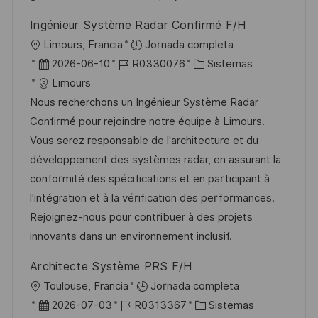
a
b
o
Ingénieur Système Radar Confirmé F/H
l
U
Limours, Francia
Jornada completa
i
b
F
I
C
2026-06-10
R0330076
Sistemas
c
i
e
D
a
Limours
a
c
c
d
t
Nous recherchons un Ingénieur Système Radar
c
a
h
e
e
Confirmé pour rejoindre notre équipe à Limours.
i
c
a
e
g
Vous serez responsable de l'architecture et du
ó
i
d
m
o
développement des systèmes radar, en assurant la
n
ó
e
p
r
conformité des spécifications et en participant à
n
p
l
í
l'intégration et à la vérification des performances.
u
e
a
Rejoignez-nous pour contribuer à des projets
b
o
innovants dans un environnement inclusif.
l
Architecte Système PRS F/H
i
U
Toulouse, Francia
Jornada completa
c
b
F
I
C
2026-07-03
R0313367
Sistemas
a