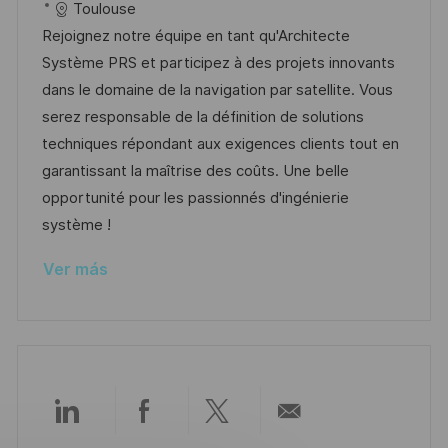
i
e
D
a
Toulouse
c
c
c
d
t
Rejoignez notre équipe en tant qu'Architecte
i
a
h
e
e
Système PRS et participez à des projets innovants
ó
c
a
e
g
dans le domaine de la navigation par satellite. Vous
n
i
d
m
o
serez responsable de la définition de solutions
ó
e
p
r
techniques répondant aux exigences clients tout en
n
p
l
í
garantissant la maîtrise des coûts. Une belle
u
e
a
opportunité pour les passionnés d'ingénierie
b
o
système !
l
Ver más
i
c
a
c
i
ó
Compartir
Compartir
Compartir
Compartir
n