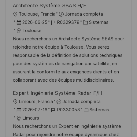
Architecte Système SBAS H/F
U
Toulouse, Francia
Jornada completa
b
F
I
C
2026-06-25
R0329378
Sistemas
i
e
D
a
Toulouse
c
c
d
t
Nous recherchons un Architecte Système SBAS pour
a
h
e
e
rejoindre notre équipe à Toulouse. Vous serez
c
a
e
g
responsable de la définition de solutions techniques
i
d
m
o
pour des systèmes de navigation par satellite, en
ó
e
p
r
assurant la conformité aux exigences clients et en
n
p
l
í
collaborant avec des équipes multidisciplinaires.
u
e
a
Expert Ingénierie Système Radar F/H
b
o
U
Limours, Francia
Jornada completa
l
b
F
I
C
2026-07-16
R0330053
Sistemas
i
i
e
D
a
Limours
c
c
c
d
t
Nous recherchons un Expert en ingénierie système
a
a
h
e
e
Radar pour rejoindre notre équipe dynamique chez