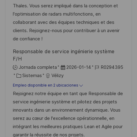
c
c
a
e
g
Thales. Vous serez impliqué dans la conception et
i
i
d
m
o
l'optimisation de radars multifonctions, en
ó
ó
e
p
r
collaborant avec des équipes techniques et des
n
n
p
l
í
clients. Rejoignez-nous pour contribuer à un avenir
u
e
a
de confiance !
b
o
Responsable de service ingénierie système
l
F/H
i
F
I
Jornada completa
2026-01-14
R0294395
c
C
e
D
Sistemas
Vélizy
a
a
c
d
Empleo disponible en 2 ubicaciones
c
t
h
e
Rejoignez notre équipe en tant que Responsable de
i
e
a
e
service ingénierie système et pilotez des projets
ó
g
d
m
innovants dans un environnement dynamique. Vous
n
o
e
p
serez au cœur de l'excellence opérationnelle, en
r
p
l
intégrant les meilleures pratiques Lean et Agile pour
í
u
e
garantir la réussite de nos projets.