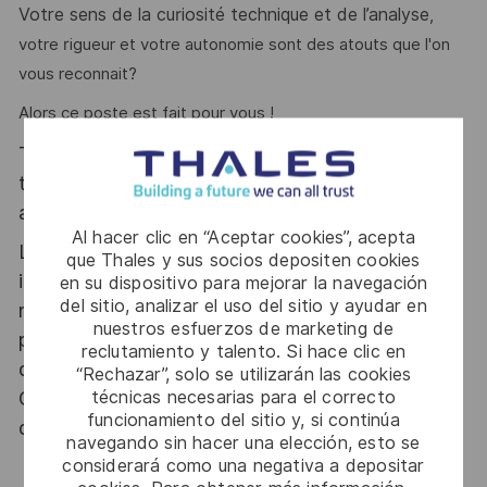
Votre sens de la curiosité technique et de l’analyse
,
votre rigueur et votre autonomie sont des atouts que l'on
vous reconnait?
Alors ce poste est fait pour vous !
Thales, entreprise Handi-Engagée, reconnait
tous les talents. La diversité est notre meilleur
atout. Postulez et rejoignez nous !
Al hacer clic en “Aceptar cookies”, acepta
Le poste pouvant nécessiter d'accéder à des
que Thales y sus socios depositen cookies
informations relevant du secret de la défense
en su dispositivo para mejorar la navegación
del sitio, analizar el uso del sitio y ayudar en
nationale, la personne retenue fera l'objet d'une
nuestros esfuerzos de marketing de
procédure d’habilitation, conformément aux
reclutamiento y talento. Si hace clic en
dispositions des articles R.2311-1 et suivants du
“Rechazar”, solo se utilizarán las cookies
técnicas necesarias para el correcto
Code de la défense et de l’IGI 1300 SGDSN/PSE
funcionamiento del sitio y, si continúa
du 09 août 2021.
navegando sin hacer una elección, esto se
considerará como una negativa a depositar