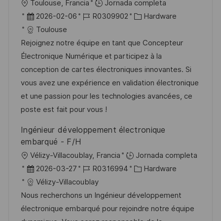
U
Toulouse, Francia
Jornada completa
a
b
F
I
C
2026-02-06
R0309902
Hardware
c
i
e
D
a
Toulouse
i
c
c
d
t
Rejoignez notre équipe en tant que Concepteur
ó
a
h
e
e
Électronique Numérique et participez à la
n
c
a
e
g
conception de cartes électroniques innovantes. Si
i
d
m
o
vous avez une expérience en validation électronique
ó
e
p
r
et une passion pour les technologies avancées, ce
n
p
l
í
poste est fait pour vous !
u
e
a
Ingénieur développement électronique
b
o
embarqué - F/H
l
U
Vélizy-Villacoublay, Francia
Jornada completa
i
b
F
I
C
2026-03-27
R0316994
Hardware
c
i
e
D
a
Vélizy-Villacoublay
a
c
c
d
t
Nous recherchons un Ingénieur développement
c
a
h
e
e
électronique embarqué pour rejoindre notre équipe
i