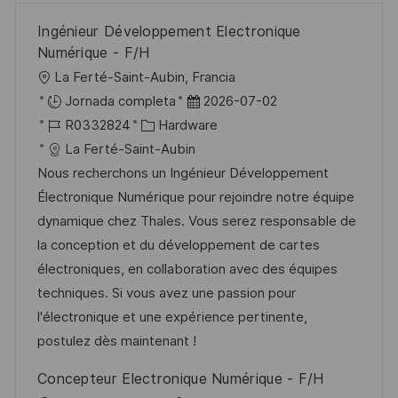
Ingénieur Développement Electronique
Numérique - F/H
U
La Ferté-Saint-Aubin, Francia
b
F
Jornada completa
2026-07-02
i
I
C
e
R0332824
Hardware
c
D
a
c
La Ferté-Saint-Aubin
a
d
t
h
Nous recherchons un Ingénieur Développement
c
e
e
a
Électronique Numérique pour rejoindre notre équipe
i
e
g
d
dynamique chez Thales. Vous serez responsable de
ó
m
o
e
la conception et du développement de cartes
n
p
r
p
électroniques, en collaboration avec des équipes
l
í
u
techniques. Si vous avez une passion pour
e
a
b
l'électronique et une expérience pertinente,
o
l
postulez dès maintenant !
i
Concepteur Electronique Numérique - F/H
c