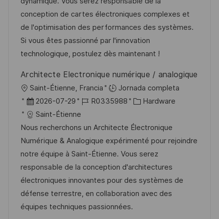
c
a
e
g
dynamique. Vous serez responsable de la
ó
i
d
m
o
conception de cartes électroniques complexes et
n
ó
e
p
r
de l'optimisation des performances des systèmes.
n
p
l
í
Si vous êtes passionné par l'innovation
u
e
a
technologique, postulez dès maintenant !
b
o
Architecte Electronique numérique / analogique
l
U
Saint-Étienne, Francia
Jornada completa
i
b
F
I
C
2026-07-29
R0335988
Hardware
c
i
e
D
a
Saint-Étienne
a
c
c
d
t
Nous recherchons un Architecte Électronique
c
a
h
e
e
Numérique & Analogique expérimenté pour rejoindre
i
c
a
e
g
notre équipe à Saint-Étienne. Vous serez
ó
i
d
m
o
responsable de la conception d'architectures
n
ó
e
p
r
électroniques innovantes pour des systèmes de
n
p
l
í
défense terrestre, en collaboration avec des
u
e
a
équipes techniques passionnées.