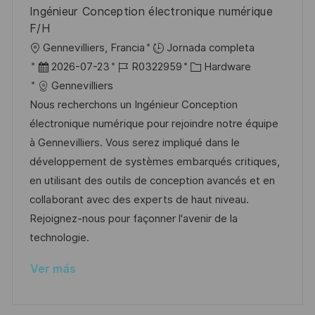
b
o
Ingénieur Conception électronique numérique
l
F/H
i
U
Gennevilliers, Francia
Jornada completa
c
b
F
I
C
2026-07-23
R0322959
Hardware
a
i
e
D
a
Gennevilliers
c
c
c
d
t
Nous recherchons un Ingénieur Conception
i
a
h
e
e
électronique numérique pour rejoindre notre équipe
ó
c
a
e
g
à Gennevilliers. Vous serez impliqué dans le
n
i
d
m
o
développement de systèmes embarqués critiques,
ó
e
p
r
en utilisant des outils de conception avancés et en
n
p
l
í
collaborant avec des experts de haut niveau.
u
e
a
Rejoignez-nous pour façonner l'avenir de la
b
o
technologie.
l
Ver más
i
c
a