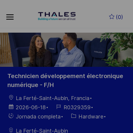
Skip to main content
Saltar al contenido principal
(0)
-
-
Technicien développement électronique
numérique - F/H
Ubicación
La Ferté-Saint-Aubin, Francia
Fecha de
ID de
2026-06-18
R0329359
publicación
empleo
Hiring
Categoría
Jornada completa
Hardware
Type
La Ferté-Saint-Aubin