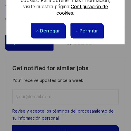
cookies. Para obtener más información,
visite nuestra página
Configuración de
cookies
.
Explorar ubicación
Denegar
Permitir
Guardar
Aplicar ahora
Get notified for similar jobs
You'll receive updates once a week
Enter
Email
address
Required
Revise y acepte los términos del procesamiento de
(Required)
su información personal