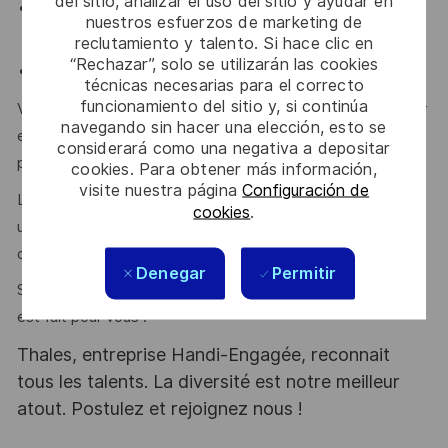
del sitio, analizar el uso del sitio y ayudar en
Idéalement une expérience en position de management
nuestros esfuerzos de marketing de
(fonctionnel ou hiérarchique).
reclutamiento y talento. Si hace clic en
“Rechazar”, solo se utilizarán las cookies
Anglais : pratique orale et écrite.
técnicas necesarias para el correcto
funcionamiento del sitio y, si continúa
Vous êtes reconnu pour votre capacité à fédérer, influencer
navegando sin hacer una elección, esto se
et travailler en transverse avec des équipes
considerará como una negativa a depositar
pluridisciplinaires ?
cookies. Para obtener más información,
visite nuestra página
Configuración de
Leadership, pédagogie, autonomie, capacité à structurer
cookies
.
une gouvernance et à conduire le changement sont autant
d’atouts que l’on vous reconnait ?
Denegar
Permitir
Si la réponse à toutes ces questions est oui, alors ce poste
est fait pour vous !
Thales, entreprise Handi-Engagée, reconnait
tous les talents. La diversité est notre meilleur
atout. Postulez et rejoignez nous !