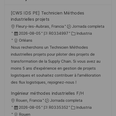
[CWS IDS PE] Technicien Méthodes
industrielles projets
U
Fleury-les-Aubrais, Francia
Jornada completa
b
F
I
C
2026-08-05
R0334997
Industria
i
e
D
a
Orléans
c
c
d
t
Nous recherchons un Technicien Méthodes
a
h
e
e
industrielles projets pour piloter des projets de
c
a
e
g
transformation de la Supply Chain. Si vous avez au
i
d
m
o
moins 5 ans d'expérience en gestion de projets
ó
e
p
r
logistiques et souhaitez contribuer à l'amélioration
n
p
l
í
des flux logistiques, rejoignez-nous !
u
e
a
Ingénieur méthodes industrielles F/H
b
o
U
Rouen, Francia
Jornada completa
l
b
F
I
C
2026-08-05
R0335352
Industria
i
i
e
D
a
Rouen