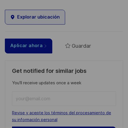
Explorar ubicación
Guardar
Aplicar ahora
Get notified for similar jobs
You'll receive updates once a week
Enter
Email
address
Required
Revise y acepte los términos del procesamiento de
(Required)
su información personal