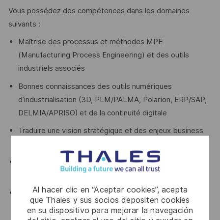
Vous possédez des compétences dans les domaines
suivants :
Maîtrise des processus et méthodes MPE
(Manufacturing Process Engineering) et des outils
industriels associés
Bonnes connaissances des outils numériques
d’industrialisation (3D, PLM/PALMA, Polarion, ERP/SAP,
DELMIA/APRISO) et de la continuité digitale
Traduire une vision stratégique et des enjeux business
en feuilles de route concrètes et mesurables
Culture du benchmark, de partage des meilleures
pratiques et d’amélioration continue
Al hacer clic en “Aceptar cookies”, acepta
Une expérience réussie dans le déploiement d’un
que Thales y sus socios depositen cookies
système industriel (PLM, ERP, MES) sera un plus.
en su dispositivo para mejorar la navegación