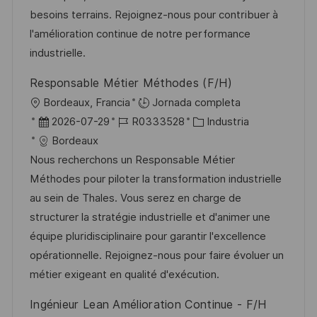
n
p
l
í
besoins terrains. Rejoignez-nous pour contribuer à
u
e
a
l'amélioration continue de notre performance
b
o
industrielle.
l
Responsable Métier Méthodes (F/H)
i
U
Bordeaux, Francia
Jornada completa
c
b
F
I
C
2026-07-29
R0333528
Industria
a
i
e
D
a
Bordeaux
c
c
c
d
t
Nous recherchons un Responsable Métier
i
a
h
e
e
Méthodes pour piloter la transformation industrielle
ó
c
a
e
g
au sein de Thales. Vous serez en charge de
n
i
d
m
o
structurer la stratégie industrielle et d'animer une
ó
e
p
r
équipe pluridisciplinaire pour garantir l'excellence
n
p
l
í
opérationnelle. Rejoignez-nous pour faire évoluer un
u
e
a
métier exigeant en qualité d'exécution.
b
o
Ingénieur Lean Amélioration Continue - F/H
l