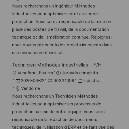
c
c
c
d
t
Nous recherchons un Ingénieur Méthodes
a
a
h
e
e
Industrielles pour optimiser notre atelier de
c
c
a
e
g
production. Vous serez responsable de la mise en
i
i
d
m
o
place des postes de travail, de la documentation
ó
ó
e
p
r
technique et de l'amélioration continue. Rejoignez-
n
n
p
l
í
nous pour contribuer à des projets innovants dans
u
e
a
un environnement inclusif.
b
o
Technicien Méthodes Industrielles - F/H
l
U
Vendôme, Francia
Jornada completa
i
b
F
I
C
2026-06-22
R0331096
Industria
c
i
e
D
a
Vendome
a
c
c
d
t
Nous recherchons un Technicien Méthodes
c
a
h
e
e
Industrielles pour optimiser les processus de
i
c
a
e
g
production au sein de notre équipe. Vous serez
ó
i
d
m
o
responsable de la rédaction de documents
n
ó
e
p
r
techniques, de l'utilisation d'ERP et de l'analyse des