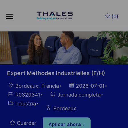
Skip to main content
Saltar al contenido principal
(0)
-
-
Expert Méthodes Industrielles (F/H)
Ubicación
Fecha de
Bordeaux, Francia
2026-07-01
publicación
ID de
Hiring
R0329341
Jornada completa
empleo
Type
Categoría
Industria
Bordeaux
Guardar
Aplicar ahora