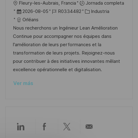
U
Fleury-les-Aubrais, Francia
Jornada completa
i
b
F
I
C
2026-08-05
R0334482
Industria
c
i
e
D
a
Orléans
a
c
c
d
t
Nous recherchons un Ingénieur Lean Amélioration
c
a
h
e
e
Continue pour accompagner nos équipes dans
i
c
a
e
g
l'amélioration de leurs performances et la
ó
i
d
m
o
transformation de leurs projets. Rejoignez-nous
n
ó
e
p
r
pour contribuer à des initiatives innovantes mêlant
n
p
l
í
excellence opérationnelle et digitalisation.
u
e
a
Ver más
b
o
l
i
c
a
c
Compartir
Compartir
Compartir
Compartir
i