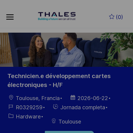
Skip to main content
Saltar al contenido principal
(0)
-
-
Technicien.e développement cartes
électroniques - H/F
Ubicación
Fecha de
Toulouse, Francia
2026-06-22
publicación
ID de
Hiring
R0329259
Jornada completa
empleo
Type
Categoría
Hardware
Toulouse