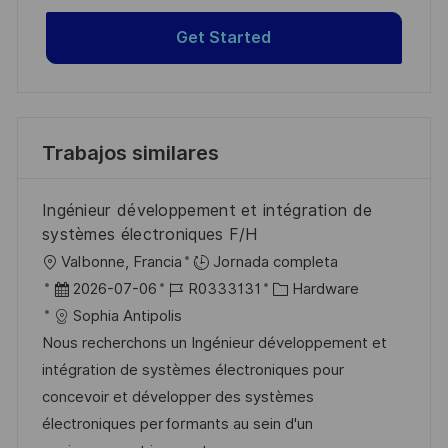
Get Started
Trabajos similares
Ingénieur développement et intégration de
systèmes électroniques F/H
U
Valbonne, Francia
Jornada completa
b
F
I
C
2026-07-06
R0333131
Hardware
i
e
D
a
Sophia Antipolis
c
c
d
t
Nous recherchons un Ingénieur développement et
a
h
e
e
intégration de systèmes électroniques pour
c
a
e
g
concevoir et développer des systèmes
i
d
m
o
électroniques performants au sein d'un