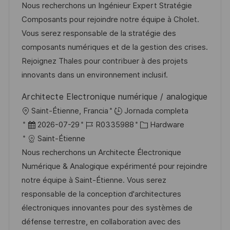
c
c
d
t
Nous recherchons un Ingénieur Expert Stratégie
i
a
h
e
e
Composants pour rejoindre notre équipe à Cholet.
ó
c
a
e
g
Vous serez responsable de la stratégie des
n
i
d
m
o
composants numériques et de la gestion des crises.
ó
e
p
r
Rejoignez Thales pour contribuer à des projets
n
p
l
í
innovants dans un environnement inclusif.
u
e
a
Architecte Electronique numérique / analogique
b
o
U
Saint-Étienne, Francia
Jornada completa
l
b
F
I
C
2026-07-29
R0335988
Hardware
i
i
e
D
a
Saint-Étienne
c
c
c
d
t
Nous recherchons un Architecte Électronique
a
a
h
e
e
Numérique & Analogique expérimenté pour rejoindre
c
c
a
e
g
notre équipe à Saint-Étienne. Vous serez
i
i
d
m
o
responsable de la conception d'architectures
ó
ó
e
p
r
électroniques innovantes pour des systèmes de
n
n
p
l
í
défense terrestre, en collaboration avec des