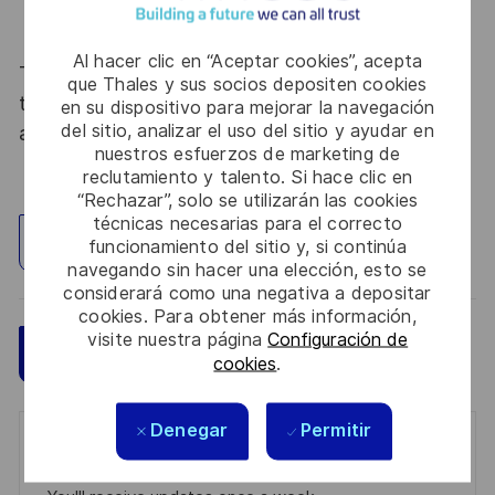
briques technologies spécifiques (copper coins,
cavités, composants enterrés, flex-rigides)
Al hacer clic en “Aceptar cookies”, acepta
Thales, entreprise Handi-Engagée, reconnait
que Thales y sus socios depositen cookies
tous les talents. La diversité est notre meilleur
en su dispositivo para mejorar la navegación
del sitio, analizar el uso del sitio y ayudar en
atout. Postulez et rejoignez nous !
nuestros esfuerzos de marketing de
reclutamiento y talento. Si hace clic en
“Rechazar”, solo se utilizarán las cookies
técnicas necesarias para el correcto
Explorar ubicación
funcionamiento del sitio y, si continúa
navegando sin hacer una elección, esto se
considerará como una negativa a depositar
cookies. Para obtener más información,
visite nuestra página
Configuración de
Guardar
Aplicar ahora
cookies
.
Denegar
Permitir
Get notified for similar jobs