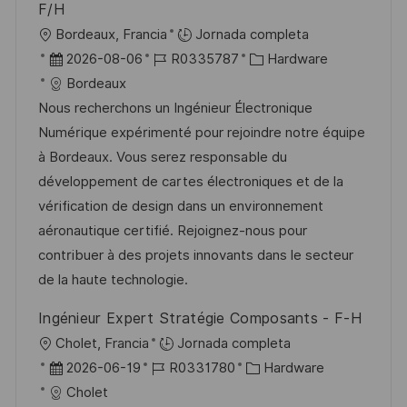
F/H
a
U
Bordeaux, Francia
Jornada completa
c
b
F
I
C
2026-08-06
R0335787
Hardware
i
i
e
D
a
Bordeaux
ó
c
c
d
t
Nous recherchons un Ingénieur Électronique
n
a
h
e
e
Numérique expérimenté pour rejoindre notre équipe
c
a
e
g
à Bordeaux. Vous serez responsable du
i
d
m
o
développement de cartes électroniques et de la
ó
e
p
r
vérification de design dans un environnement
n
p
l
í
aéronautique certifié. Rejoignez-nous pour
u
e
a
contribuer à des projets innovants dans le secteur
b
o
de la haute technologie.
l
Ingénieur Expert Stratégie Composants - F-H
i
U
Cholet, Francia
Jornada completa
c
b
F
I
C
2026-06-19
R0331780
Hardware
a
i
e
D
a
Cholet
c