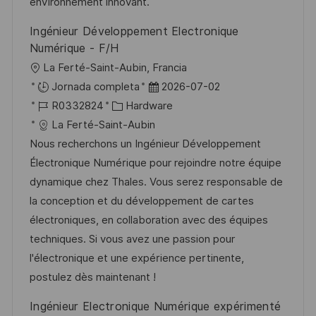
ó
e
p
r
environnement innovant.
n
p
l
í
Ingénieur Développement Electronique
u
e
a
Numérique - F/H
b
o
U
La Ferté-Saint-Aubin, Francia
l
b
F
Jornada completa
2026-07-02
i
i
I
C
e
R0332824
Hardware
c
c
D
a
c
La Ferté-Saint-Aubin
a
a
d
t
h
Nous recherchons un Ingénieur Développement
c
c
e
e
a
Électronique Numérique pour rejoindre notre équipe
i
i
e
g
d
dynamique chez Thales. Vous serez responsable de
ó
ó
m
o
e
la conception et du développement de cartes
n
n
p
r
p
électroniques, en collaboration avec des équipes
l
í
u
techniques. Si vous avez une passion pour
e
a
b
l'électronique et une expérience pertinente,
o
l
postulez dès maintenant !
i
Ingénieur Electronique Numérique expérimenté
c