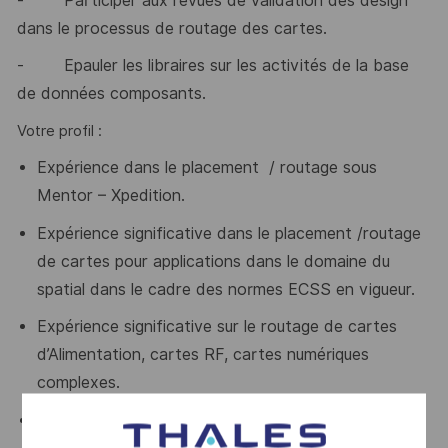
-
Participer aux revues de validation des design
dans le processus de routage des cartes.
-
Epauler les libraires sur les activités de la base
de données composants.
Votre profil :
Expérience dans le placement / routage sous
Mentor – Xpedition.
Expérience significative dans le placement /routage
de cartes pour applications dans le domaine du
spatial dans le cadre des normes ECSS en vigueur.
Expérience significative sur le routage de cartes
d’Alimentation, cartes RF, cartes numériques
complexes.
Expérience sur le routage de PCBs incluant des