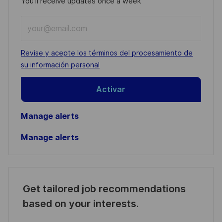
You'll receive updates once a week
Enter
Email
address
Required
Revise y acepte los términos del procesamiento de
(Required)
su información personal
Activar
Manage alerts
Manage alerts
Get tailored job recommendations
based on your interests.