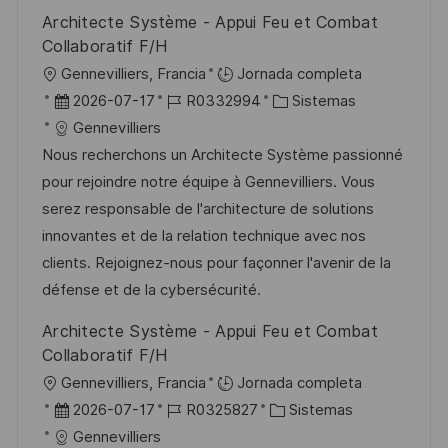
u
e
a
Architecte Système - Appui Feu et Combat
b
o
Collaboratif F/H
l
U
Gennevilliers, Francia
Jornada completa
i
b
F
I
C
2026-07-17
R0332994
Sistemas
c
i
e
D
a
Gennevilliers
a
c
c
d
t
Nous recherchons un Architecte Système passionné
c
a
h
e
e
pour rejoindre notre équipe à Gennevilliers. Vous
i
c
a
e
g
serez responsable de l'architecture de solutions
ó
i
d
m
o
innovantes et de la relation technique avec nos
n
ó
e
p
r
clients. Rejoignez-nous pour façonner l'avenir de la
n
p
l
í
défense et de la cybersécurité.
u
e
a
Architecte Système - Appui Feu et Combat
b
o
Collaboratif F/H
l
U
Gennevilliers, Francia
Jornada completa
i
b
F
I
C
2026-07-17
R0325827
Sistemas
c
i
e
D
a
Gennevilliers