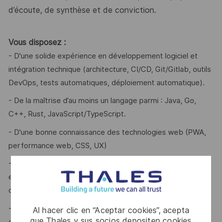
d’écoute, de synthèse et de conviction.
Vous disposez :
- D'une solide expérience en développement logiciel et
intégration technique (architecture, CI/CD, Git/Gitlab, outils
DevOps, tests automatiques, déploiement automatique).
- De la maîtrise d’au moins un langage parmi : Java, Go,
C++, Rust, JavaScript/TypeScript.
- D'une bonne connaissance des technologies web (PWA,
performance web, CSS, UX)
- D'une expérience en conception de systèmes distribués
et résilients, avec des technologies de containers et
orchestrateurs.
- D'une expérience entre 5 à 10 ans en gestion technique
Al hacer clic en “Aceptar cookies”, acepta
que Thales y sus socios depositen cookies
de projet, en coordination d’équipes ou en management de