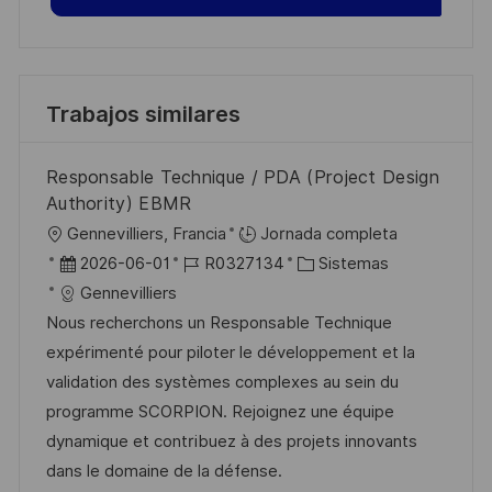
Trabajos similares
Responsable Technique / PDA (Project Design
Authority) EBMR
U
Gennevilliers, Francia
Jornada completa
b
F
I
C
2026-06-01
R0327134
Sistemas
i
e
D
a
Gennevilliers
c
c
d
t
Nous recherchons un Responsable Technique
a
h
e
e
expérimenté pour piloter le développement et la
c
a
e
g
validation des systèmes complexes au sein du
i
d
m
o
programme SCORPION. Rejoignez une équipe
ó
e
p
r
dynamique et contribuez à des projets innovants
n
p
l
í
dans le domaine de la défense.