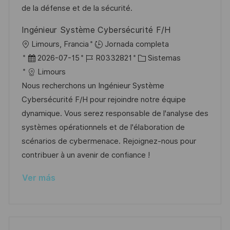
u
e
a
de la défense et de la sécurité.
b
o
Ingénieur Système Cybersécurité F/H
l
U
Limours, Francia
Jornada completa
i
b
F
I
C
2026-07-15
R0332821
Sistemas
c
i
e
D
a
Limours
a
c
c
d
t
Nous recherchons un Ingénieur Système
c
a
h
e
e
Cybersécurité F/H pour rejoindre notre équipe
i
c
a
e
g
dynamique. Vous serez responsable de l'analyse des
ó
i
d
m
o
systèmes opérationnels et de l'élaboration de
n
ó
e
p
r
scénarios de cybermenace. Rejoignez-nous pour
n
p
l
í
contribuer à un avenir de confiance !
u
e
a
Ver más
b
o
l
i
c