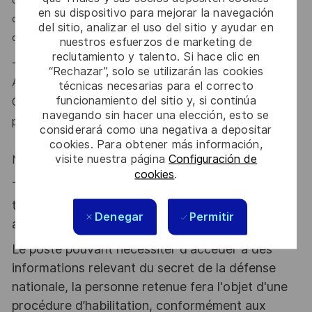
en su dispositivo para mejorar la navegación
delivery dans des environnements logiciels ou systèmes
del sitio, analizar el uso del sitio y ayudar en
complexes.
nuestros esfuerzos de marketing de
reclutamiento y talento. Si hace clic en
- La
connaissance
de
l'écosystème
du
Ministère
des
“Rechazar”, solo se utilizarán las cookies
Armées,
des
métiers
du
técnicas necesarias para el correcto
funcionamiento del sitio y, si continúa
Commandement et/ou du Renseignement serait un
navegando sin hacer una elección, esto se
plus.
considerará como una negativa a depositar
cookies. Para obtener más información,
visite nuestra página
Configuración de
N'hésitez pas à postuler !
cookies
.
Thales, entreprise Handi-Engagée, reconnait
tous les talents. La diversité est notre meilleur
Denegar
Permitir
atout. Postulez et rejoignez nous !
Le poste pouvant nécessiter d'accéder à des
informations relevant du secret de la défense
nationale, la personne retenue fera l'objet d'une
procédure d’habilitation, conformément aux