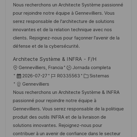
a
c
c
d
t
Nous recherchons un Architecte Système passionné
c
a
h
e
e
pour rejoindre notre équipe à Gennevilliers. Vous
i
c
a
e
g
serez responsable de l'architecture de solutions
ó
i
d
m
o
innovantes et de la relation technique avec nos
n
ó
e
p
r
clients. Rejoignez-nous pour façonner l'avenir de la
n
p
l
í
défense et de la cybersécurité.
u
e
a
Architecte Système & INFRA - F/H
b
o
U
Gennevilliers, Francia
Jornada completa
l
b
F
I
C
2026-07-27
R0335563
Sistemas
i
i
e
D
a
Gennevilliers
c
c
c
d
t
Nous recherchons un Architecte Système & INFRA
a
a
h
e
e
passionné pour rejoindre notre équipe à
c
c
a
e
g
Gennevilliers. Vous serez responsable de la politique
i
i
d
m
o
produit des outils INFRA et de la livraison de
ó
ó
e
p
r
solutions innovantes. Rejoignez-nous pour
n
n
p
l
í
contribuer à un avenir de confiance dans le secteur