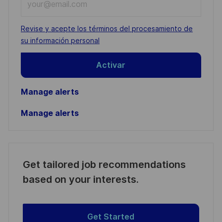
Email
address
Required
Revise y acepte los términos del procesamiento de
(Required)
su información personal
Activar
Manage alerts
Manage alerts
Get tailored job recommendations
based on your interests.
Get Started