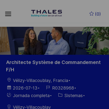
Skip to main content
Saltar al contenido principal
(0)
-
-
Architecte Système de Commandement
F/H
Ubicación
Vélizy-Villacoublay, Francia
Fecha de
ID de
2026-07-13
R0328968
publicación
empleo
Hiring
Categoría
Jornada completa
Sistemas
Type
Vélizy-Villacoublay