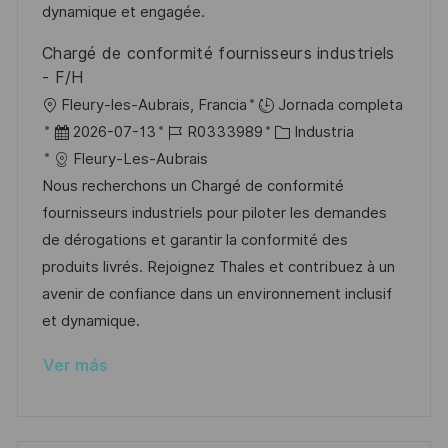
ó
e
p
r
dynamique et engagée.
n
p
l
í
Chargé de conformité fournisseurs industriels
u
e
a
- F/H
b
o
U
Fleury-les-Aubrais, Francia
Jornada completa
l
b
F
I
C
2026-07-13
R0333989
Industria
i
i
e
D
a
Fleury-Les-Aubrais
c
c
c
d
t
Nous recherchons un Chargé de conformité
a
a
h
e
e
fournisseurs industriels pour piloter les demandes
c
c
a
e
g
de dérogations et garantir la conformité des
i
i
d
m
o
produits livrés. Rejoignez Thales et contribuez à un
ó
ó
e
p
r
avenir de confiance dans un environnement inclusif
n
n
p
l
í
et dynamique.
u
e
a
Ver más
b
o
l
i