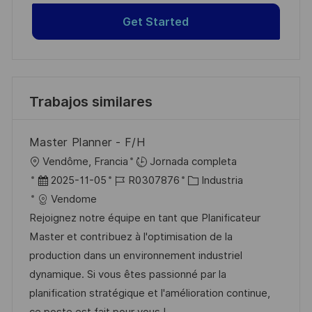
Get Started
Trabajos similares
Master Planner - F/H
U
Vendôme, Francia
Jornada completa
b
F
I
C
2025-11-05
R0307876
Industria
i
e
D
a
Vendome
c
c
d
t
Rejoignez notre équipe en tant que Planificateur
a
h
e
e
Master et contribuez à l'optimisation de la
c
a
e
g
production dans un environnement industriel
i
d
m
o
dynamique. Si vous êtes passionné par la
ó
e
p
r
planification stratégique et l'amélioration continue,
n
p
l
í