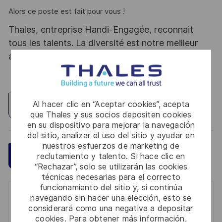
Alors ce poste est fait pour vous !
Thales, entreprise Handi-Engagée, reconnait
tous les talents. La diversité est notre meilleur
atout. Postulez et rejoignez nous !
Al hacer clic en “Aceptar cookies”, acepta
Explorar ubicación
que Thales y sus socios depositen cookies
en su dispositivo para mejorar la navegación
del sitio, analizar el uso del sitio y ayudar en
nuestros esfuerzos de marketing de
Guardar
Aplicar ahora
reclutamiento y talento. Si hace clic en
“Rechazar”, solo se utilizarán las cookies
técnicas necesarias para el correcto
funcionamiento del sitio y, si continúa
navegando sin hacer una elección, esto se
Get notified for similar jobs
considerará como una negativa a depositar
cookies. Para obtener más información,
You'll receive updates once a week