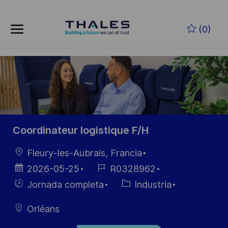
Skip to main content
Saltar al contenido principal
(0)
-
-
Coordinateur logistique F/H
Ubicación
Fleury-les-Aubrais, Francia
Fecha de
ID de
2026-05-25
R0328962
publicación
empleo
Hiring
Categoría
Jornada completa
Industria
Type
Orléans