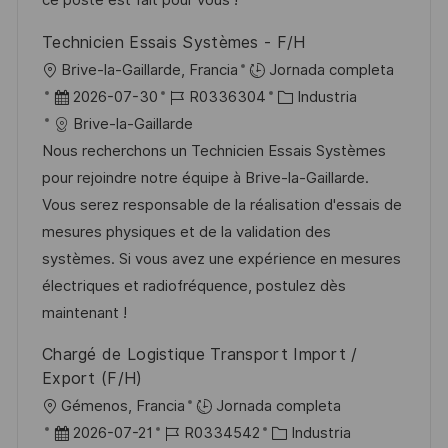
ce poste est fait pour vous !
u
e
a
Technicien Essais Systèmes - F/H
b
o
U
Brive-la-Gaillarde, Francia
Jornada completa
l
b
F
I
C
2026-07-30
R0336304
Industria
i
i
e
D
a
Brive-la-Gaillarde
c
c
c
d
t
Nous recherchons un Technicien Essais Systèmes
a
a
h
e
e
pour rejoindre notre équipe à Brive-la-Gaillarde.
c
c
a
e
g
Vous serez responsable de la réalisation d'essais de
i
i
d
m
o
mesures physiques et de la validation des
ó
ó
e
p
r
systèmes. Si vous avez une expérience en mesures
n
n
p
l
í
électriques et radiofréquence, postulez dès
u
e
a
maintenant !
b
o
Chargé de Logistique Transport Import /
l
Export (F/H)
i
U
Gémenos, Francia
Jornada completa
c
b
F
I
C
2026-07-21
R0334542
Industria
a