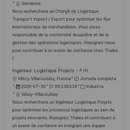
i
e
D
a
Gémenos
c
c
c
d
t
Nous recherchons un Chargé de Logistique
i
a
h
e
e
Transport Import / Export pour optimiser les flux
ó
c
a
e
g
internationaux de marchandises. Vous serez
n
i
d
m
o
responsable de la conformité douanière et de la
ó
e
p
r
gestion des opérations logistiques. Rejoignez-nous
n
p
l
í
pour contribuer à un avenir de confiance chez Thales
u
e
a
!
b
o
Ingénieur Logistique Projets - F/H
l
U
Vélizy-Villacoublay, Francia
Jornada completa
i
b
F
I
C
2026-07-30
R0336339
Industria
c
i
e
D
a
Vélizy-Villacoublay
a
c
c
d
t
Nous recherchons un Ingénieur Logistique Projets
c
a
h
e
e
pour optimiser les processus logistiques au sein de
i
c
a
e
g
projets innovants. Rejoignez Thales et contribuez à
ó
i
d
m
o
un avenir de confiance en intégrant une équipe
n