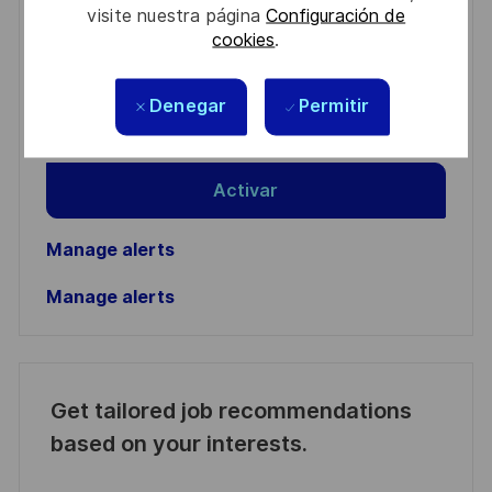
visite nuestra página
Configuración de
cookies
.
Enter
Email
address
Denegar
Permitir
Required
Revise y acepte los términos del procesamiento de
(Required)
su información personal
Activar
Manage alerts
Manage alerts
Get tailored job recommendations
based on your interests.