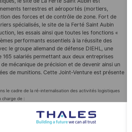
iques, le site de La Ferté Saint Aubin est
rmements terrestres et aéroportés (mortiers,
tion des forces et de contrôle de zone. Fort de
iers spécialisés, le site de la Ferté Saint Aubin
tion, les essais ainsi que toutes les fonctions «
èmes performants essentiels à la réussite des
 avec le groupe allemand de défense DIEHL, une
65 salariés permettant aux deux entreprises
 de mécanique de précision et de devenir ainsi un
es de munitions. Cette Joint-Venture est présente
 le cadre de la ré-internalisation des activités logistiques
n charge de :
es marchandises inertes.
ner/ reconditionner, transfert)