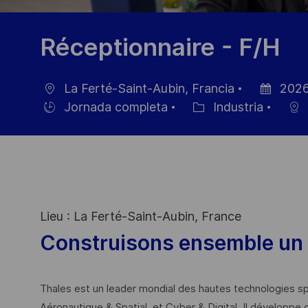
Réceptionnaire - F/H
La Ferté-Saint-Aubin, Francia
2026
Ubicación
Fecha
Jornada completa
Industria
Hiring
Categoría
de
Type
publicació
Lieu : La Ferté-Saint-Aubin, France
Construisons ensemble un 
Thales est un leader mondial des hautes technologies spé
Aéronautique & Spatial, et Cyber & Digital. Il développe 