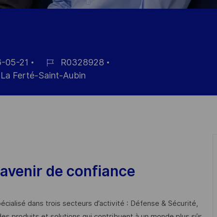
-05-21
R0328928
ID
La Ferté-Saint-Aubin
de
n
empleo
avenir de confiance
cialisé dans trois secteurs d’activité : Défense & Sécurité,
des produits et solutions qui contribuent à un monde plus sûr,