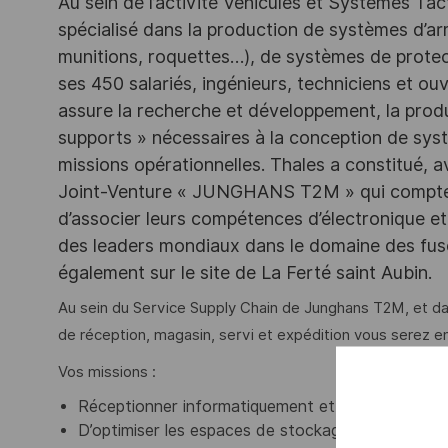
Au sein de l’activité Véhicules et Systèmes Tact
spécialisé dans la production de systèmes d’a
munitions, roquettes…), de systèmes de protec
ses 450 salariés, ingénieurs, techniciens et ouvr
assure la recherche et développement, la produc
supports » nécessaires à la conception de syst
missions opérationnelles. Thales a constitué,
Joint-Venture « JUNGHANS T2M » qui compte 1
d’associer leurs compétences d’électronique et
des leaders mondiaux dans le domaine des fusé
également sur le site de La Ferté saint Aubin.
Au sein du Service Supply Chain de Junghans T2M, et dans
de réception, magasin, servi et expédition vous serez e
Vos missions :
Réceptionner informatiquement et physiquement l
D’optimiser les espaces de stockage (décondition