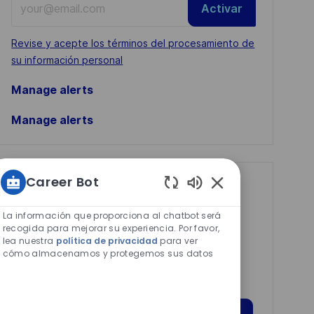
Activar
Email
address
Required
Revise y acepte los términos del procesamiento de
(Required)
su información personal
Manage alerts
Manage alerts
Career Bot
Get tailored job
Sonidos
recommendations
de
La información que proporciona al chatbot será
chatbot
recogida para mejorar su experiencia. Por favor,
based on your
lea nuestra
política de privacidad
para ver
habilitados
interests.
cómo almacenamos y protegemos sus datos