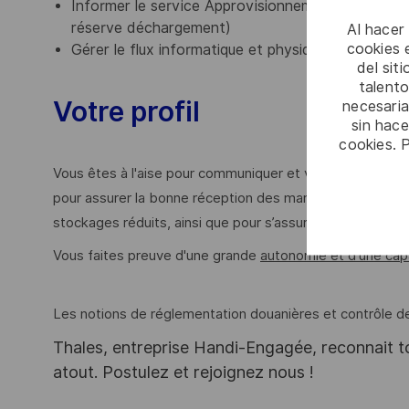
Informer le service Approvisionnements en cas d’a
réserve déchargement)
Al hacer
cookies e
Gérer le flux informatique et physique de la réc
del sit
talento
Votre profil
necesaria
sin hac
cookies. 
Vous êtes à l'aise pour communiquer et vous faites pre
pour assurer la bonne réception des marchandises. Vou
stockages réduits, ainsi que pour s’assurer de la conform
Vous faites preuve d'une grande
autonomie et d'une cap
Les notions de réglementation douanières et contrôle d
Thales, entreprise Handi-Engagée, reconnait tou
atout. Postulez et rejoignez nous !