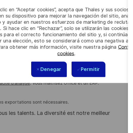
nomalies (erreurs référence articles, quantité, physique,
 clic en “Aceptar cookies”, acepta que Thales y sus socios 
n su dispositivo para mejorar la navegación del sitio, anali
eption/ expédition du contrôle d’entrée externe chez DEM
io y ayudar en nuestros esfuerzos de marketing de recluta
. Si hace clic en “Rechazar”, solo se utilizarán las cookies 
s para el correcto funcionamiento del sitio y, si continúa
er una elección, esto se considerará como una negativa a d
Para obtener más información, visite nuestra página
Config
cookies
.
uve d'un
bon sens du relationnel
avec les différents services
s êtes
méthodique et organisé
pour optimiser les espaces de
Denegar
Permitir
ité des produits.
acité d'analyse
. Vous maitrisez Office et un ERP.
es exportations sont nécessaires.
s les talents. La diversité est notre meilleur