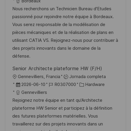
i
e
D
a
Bordeaux
c
c
c
d
t
Nous recherchons un Technicien Bureau d'Etudes
i
a
h
e
e
passionné pour rejoindre notre équipe à Bordeaux.
ó
c
a
e
g
Vous serez responsable de la modélisation de
n
i
d
m
o
pièces mécaniques et de la réalisation de plans en
ó
e
p
r
utilisant CATIA V5. Rejoignez-nous pour contribuer à
n
p
l
í
des projets innovants dans le domaine de la
u
e
a
défense.
b
o
Senior Architecte plateforme HW (F/H)
l
U
Gennevilliers, Francia
Jornada completa
i
b
F
I
C
2026-06-10
R0307000
Hardware
c
i
e
D
a
Gennevilliers
a
c
c
d
t
Rejoignez notre équipe en tant qu'Architecte
c
a
h
e
e
plateforme HW Senior et participez à la définition
i
c
a
e
g
des futures plateformes matérielles. Vous
ó
i
d
m
o
travaillerez sur des projets innovants dans un
n