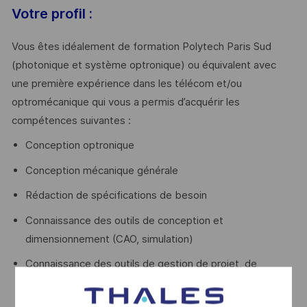
Votre profil :
Vous êtes idéalement de formation Polytech Paris Sud
(photonique et système optronique) ou équivalent avec
une première expérience dans les télécom et/ou
optromécanique qui vous a permis d’acquérir les
compétences suivantes :
Conception optronique
Conception mécanique générale
Rédaction de spécifications de besoin
Connaissance des outils de conception et
dimensionnement (CAO, simulation)
Connaissance des outils de gestion de projet, de
capitalisation, de diffusion et partage des données
techniques