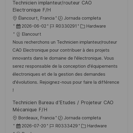
Technicien implanteur/routeur CAO
u
e
a
Electronique F/H
b
o
U
Élancourt, Francia
Jornada completa
l
b
F
I
C
2026-06-02
R0330291
Hardware
i
i
e
D
a
Elancourt
c
c
c
d
t
Nous recherchons un Technicien implanteur/routeur
a
a
h
e
e
CAO Electronique pour contribuer à des projets
c
c
a
e
g
innovants dans le domaine de l'électronique. Vous
i
i
d
m
o
serez responsable de la conception d'équipements
ó
ó
e
p
r
électroniques et de la gestion des demandes
n
n
p
l
í
d'évolutions. Rejoignez-nous pour faire la différence
u
e
a
!
b
o
Technicien Bureau d'Etudes / Projeteur CAO
l
Mécanique F/H
i
U
Bordeaux, Francia
Jornada completa
c
b
F
I
C
2026-07-20
R0333429
Hardware
a