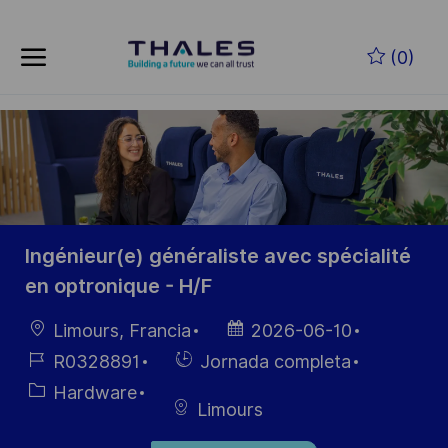
Skip to main content
Saltar al contenido principal
(0)
-
-
Ingénieur(e) généraliste avec spécialité
en optronique - H/F
Ubicación
Fecha de
Limours, Francia
2026-06-10
publicación
ID de
Hiring
R0328891
Jornada completa
empleo
Type
Categoría
Hardware
Limours