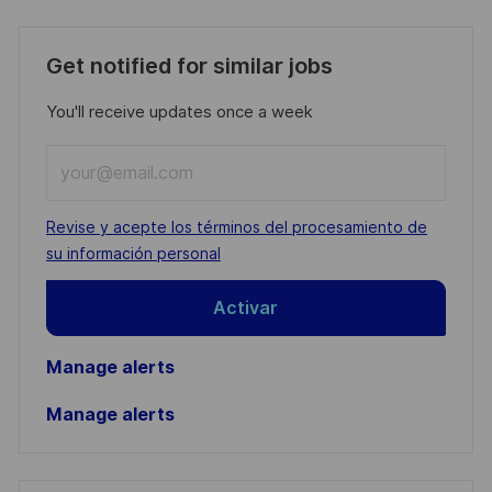
Get notified for similar jobs
You'll receive updates once a week
Enter
Email
address
Required
Revise y acepte los términos del procesamiento de
(Required)
su información personal
Activar
Manage alerts
Manage alerts