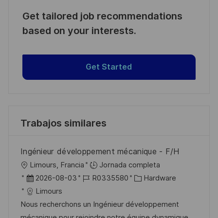
Get tailored job recommendations
based on your interests.
Get Started
Trabajos similares
Ingénieur développement mécanique - F/H
U
Limours, Francia
Jornada completa
b
F
I
C
2026-08-03
R0335580
Hardware
i
e
D
a
Limours
c
c
d
t
Nous recherchons un Ingénieur développement
a
h
e
e
mécanique pour rejoindre notre équipe dynamique.