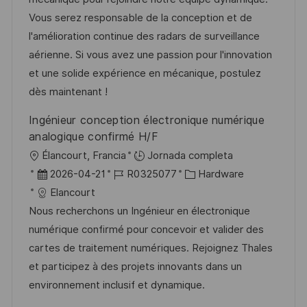
c
a
e
g
Vous serez responsable de la conception et de
i
d
m
o
l'amélioration continue des radars de surveillance
ó
e
p
r
aérienne. Si vous avez une passion pour l'innovation
n
p
l
í
et une solide expérience en mécanique, postulez
u
e
a
dès maintenant !
b
o
Ingénieur conception électronique numérique
l
analogique confirmé H/F
i
U
Élancourt, Francia
Jornada completa
c
b
F
I
C
2026-04-21
R0325077
Hardware
a
i
e
D
a
Elancourt
c
c
c
d
t
Nous recherchons un Ingénieur en électronique
i
a
h
e
e
numérique confirmé pour concevoir et valider des
ó
c
a
e
g
cartes de traitement numériques. Rejoignez Thales
n
i
d
m
o
et participez à des projets innovants dans un
ó
e
p
r
environnement inclusif et dynamique.
n
p
l
í