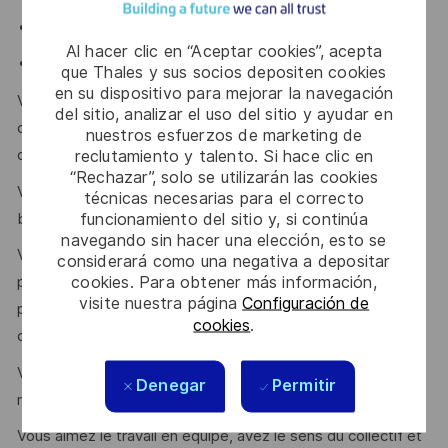
Ouverture aux techniques connexes et innovantes
Al hacer clic en “Aceptar cookies”, acepta
Management transverse
que Thales y sus socios depositen cookies
en su dispositivo para mejorar la navegación
Vous avez des connaissances pour la conception
del sitio, analizar el uso del sitio y ayudar en
optronique mais aussi une appétence pour d’autres
nuestros esfuerzos de marketing de
reclutamiento y talento. Si hace clic en
disciplines, notamment la mécanique générale.
“Rechazar”, solo se utilizarán las cookies
Vous êtes à l’aise dans la rédaction des spécifications du
técnicas necesarias para el correcto
funcionamiento del sitio y, si continúa
besoin.
navegando sin hacer una elección, esto se
Vous avez connaissance des outils de résolution de
considerará como una negativa a depositar
cookies. Para obtener más información,
problèmes et de recherche de cause racine, de gestion de
visite nuestra página
Configuración de
projet, de capitalisation, de diffusion et partage des
cookies
.
données techniques.
Vous avez une capacité de synthèse, d’analyse et de
Denegar
Permitir
reporting qui vous permet d’entrainer et de convaincre.
Vous aimez le travail en équipe, avez le sens du collectif et