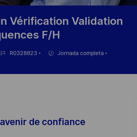
 Vérification Validation
équences F/H
R0328823
Jornada completa
Hiring
e
Type
pleo
avenir de confiance