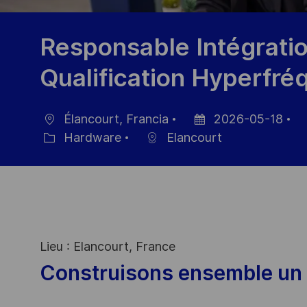
Responsable Intégration
Qualification Hyperfr
Élancourt, Francia
2026-05-18
Ubicación
Fecha
ID
Hardware
Elancourt
Categoría
de
d
publicación
em
Lieu : Elancourt, France
Construisons ensemble un 