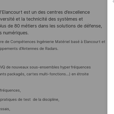
d'Elancourt est un des centres d’excellence
versité et la technicité des systèmes et
lus de 80 métiers dans les solutions de défense,
es numériques.
re de Compétences Ingénierie Matériel basé à Elancourt et
loppements d'Antennes de Radars.
'IVVQ de nouveaux sous-ensembles hyperfréquences
ts packagés, cartes multi-fonctions...) en étroite
rfréquences,
pratiques de test de la discipline,
ssais,