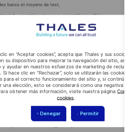
 des bancs et moyens de test,
tant de caractériser les sous-ensembles confiés,
et méthodes d'IVV définis;
ment,
 clic en “Aceptar cookies”, acepta que Thales y sus socios 
n su dispositivo para mejorar la navegación del sitio, anali
io y ayudar en nuestros esfuerzos de marketing de recluta
us avez une solide expérience (10 ans) en IVVQ dans le
. Si hace clic en “Rechazar”, solo se utilizarán las cookies 
s para el correcto funcionamiento del sitio y, si continúa
er una elección, esto se considerará como una negativa a d
le matériel de mesures RF (analyseur de réseau, analyseur de
Para obtener más información, visite nuestra página
Config
cookies
.
e petite équipe d'équipe d'ingénieurs IVV Radiofréquence (2
Denegar
Permitir
matique et en simulation hyperfréquences et antennes