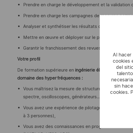
Prendre en charge le développement et la validation
Prendre en charge les campagnes de mesures permet
Analyser et synthétiser les résultats obtenus,
Mettre en œuvre et déployer sur le projet, les outils 
Garantir le franchissement des revues de développe
Al hacer
Votre profil
cookies e
del sit
De formation supérieure en
ingénierie électronique, vo
talento
domaine des hyperfréquences :
necesaria
sin hac
Vous maîtrisez la mesure de structures RF ainsi que 
cookies. 
spectre, oscilloscopes, générateurs....),
Vous avez une expérience de pilotage transverse d'un
à 3 personnes),
Vous avez des connaissances en programmation infor