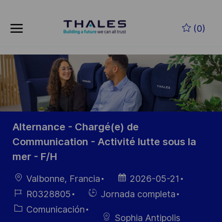
Skip to main content
Saltar al contenido principal
(0)
-
-
Alternance - Chargé(e) de
Communication - Activité lutte sous la
mer - F/H
Ubicación
Fecha de
Valbonne, Francia
2026-05-21
publicación
ID de
Hiring
R0328805
Jornada completa
empleo
Type
Categoría
Comunicación
Sophia Antipolis