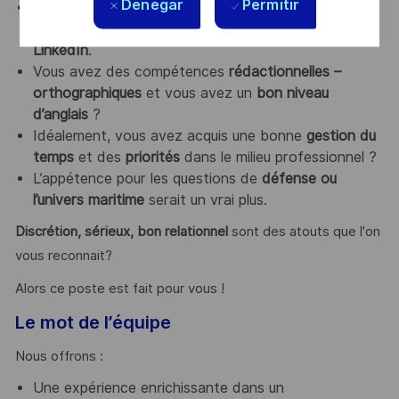
Denegar
Permitir
Force de proposition
, vous êtes
curieux
des
tendances des réseaux sociaux
, en particulier
LinkedIn
.
Vous avez des compétences
rédactionnelles –
orthographiques
et vous avez un
bon niveau
d’anglais
?
Idéalement, vous avez acquis une bonne
gestion du
temps
et des
priorités
dans le milieu professionnel ?
L’appétence pour les questions de
défense ou
l’univers maritime
serait un vrai plus.
Discrétion, sérieux,
b
on
relationnel
sont des atouts que l'on
vous reconnait?
Alors ce poste est fait pour vous !
Le mot de l’équipe
Nous offrons :
Une expérience enrichissante dans un