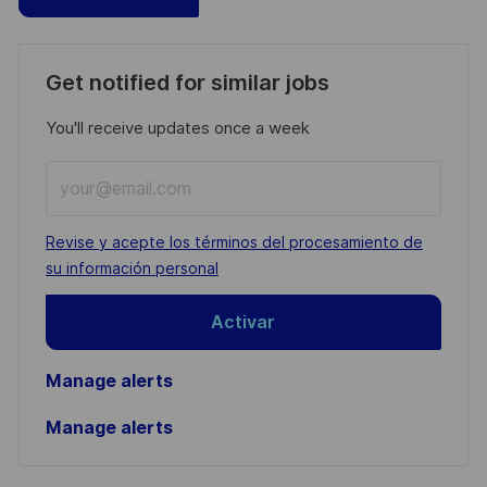
Get notified for similar jobs
You'll receive updates once a week
Enter
Email
address
Required
Revise y acepte los términos del procesamiento de
(Required)
su información personal
Activar
Manage alerts
Manage alerts