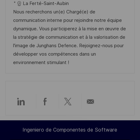
c
D
a
c
La Ferté-Saint-Aubin
a
d
t
h
Nous recherchons un(e) Chargé(e) de
c
e
e
a
communication interne pour rejoindre notre équipe
i
e
g
d
dynamique. Vous participerez à la mise en œuvre de
ó
m
o
e
la stratégie de communication et à la valorisation de
n
p
r
p
l'image de Junghans Defence. Rejoignez-nous pour
l
í
u
développer vos compétences dans un
e
a
b
environnement stimulant !
o
l
i
c
a
c
Compartir
Compartir
Compartir
Compartir
i
ó
a
a
a
por
Ingeniero de Componentes de Software
n
través
través
través
correo