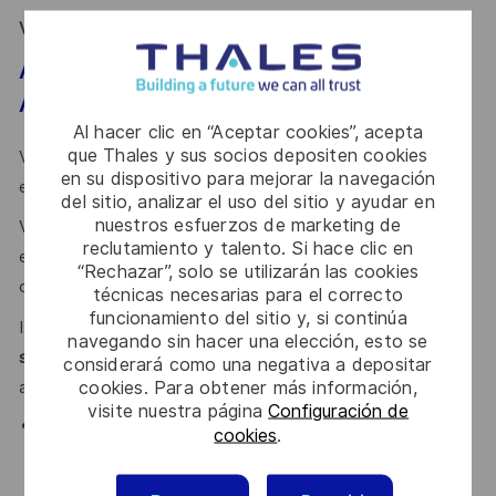
Votre profil
Alternance – Chargé de Communication –
Activité lutte sous la mer - (H/F)
Al hacer clic en “Aceptar cookies”, acepta
que Thales y sus socios depositen cookies
Votre priorité est de
rejoindre
un
groupe industriel innovant
en su dispositivo para mejorar la navegación
et découvrir le monde
de la lutte sous la mer
?
del sitio, analizar el uso del sitio y ayudar en
nuestros esfuerzos de marketing de
Vous avez l’ambition de
valoriser vos acquis académiques
reclutamiento y talento. Si hace clic en
en environnement industriel et développer de nouvelles
“Rechazar”, solo se utilizarán las cookies
compétences ?
técnicas necesarias para el correcto
funcionamiento del sitio y, si continúa
Issu d’une formation de niveau
BAC+4/5 avec une
navegando sin hacer una elección, esto se
spécialisation Communication
vous recherchez une
considerará como una negativa a depositar
cookies. Para obtener más información,
alternance de
1 ou 2
ans
?
visite nuestra página
Configuración de
Attiré par les métiers de la communication, vous
cookies
.
faites preuve d’une grande
rigueur
, de
créativité
,
d’initiative
et
d’autonomie
.