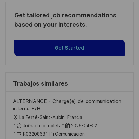
Get tailored job recommendations
based on your interests.
Get Started
Trabajos similares
ALTERNANCE - Chargé(e) de communication
interne F/H
U
La Ferté-Saint-Aubin, Francia
b
F
Jornada completa
2026-04-02
i
I
C
e
R0320868
Comunicación