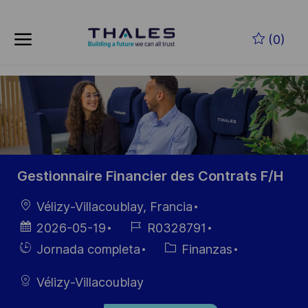
Skip to main content
Saltar al contenido principal
(0)
-
-
Gestionnaire Financier des Contrats F/H
Ubicación
Vélizy-Villacoublay, Francia
Fecha de
ID de
2026-05-19
R0328791
publicación
empleo
Hiring
Categoría
Jornada completa
Finanzas
Type
Vélizy-Villacoublay