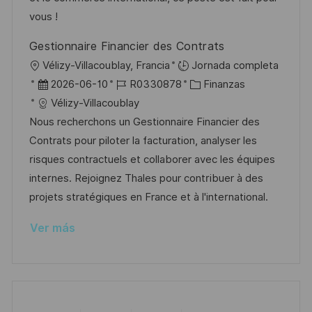
n
p
l
í
vous !
u
e
a
Gestionnaire Financier des Contrats
b
o
U
Vélizy-Villacoublay, Francia
Jornada completa
l
b
F
I
C
2026-06-10
R0330878
Finanzas
i
i
e
D
a
Vélizy-Villacoublay
c
c
c
d
t
Nous recherchons un Gestionnaire Financier des
a
a
h
e
e
Contrats pour piloter la facturation, analyser les
c
c
a
e
g
risques contractuels et collaborer avec les équipes
i
i
d
m
o
internes. Rejoignez Thales pour contribuer à des
ó
ó
e
p
r
projets stratégiques en France et à l'international.
n
n
p
l
í
Ver más
u
e
a
b
o
l
i
c