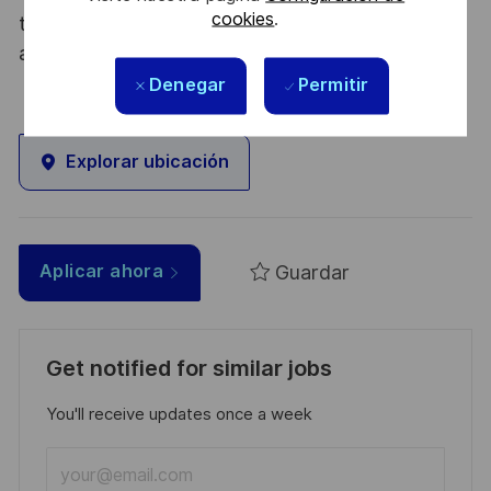
cookies
.
tous les talents. La diversité est notre meilleur
atout. Postulez et rejoignez nous !
Denegar
Permitir
Explorar ubicación
Guardar
Aplicar ahora
Get notified for similar jobs
You'll receive updates once a week
Enter
Email