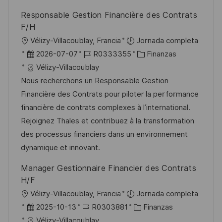
l
Responsable Gestion Financière des Contrats
i
F/H
c
U
Vélizy-Villacoublay, Francia
Jornada completa
a
b
F
I
C
2026-07-07
R0333355
Finanzas
c
i
e
D
a
Vélizy-Villacoublay
i
c
c
d
t
Nous recherchons un Responsable Gestion
ó
a
h
e
e
Financière des Contrats pour piloter la performance
n
c
a
e
g
financière de contrats complexes à l’international.
i
d
m
o
Rejoignez Thales et contribuez à la transformation
ó
e
p
r
des processus financiers dans un environnement
n
p
l
í
dynamique et innovant.
u
e
a
Manager Gestionnaire Financier des Contrats
b
o
H/F
l
U
Vélizy-Villacoublay, Francia
Jornada completa
i
b
F
I
C
2025-10-13
R0303881
Finanzas
c
i
e
D
a
Vélizy-Villacoublay