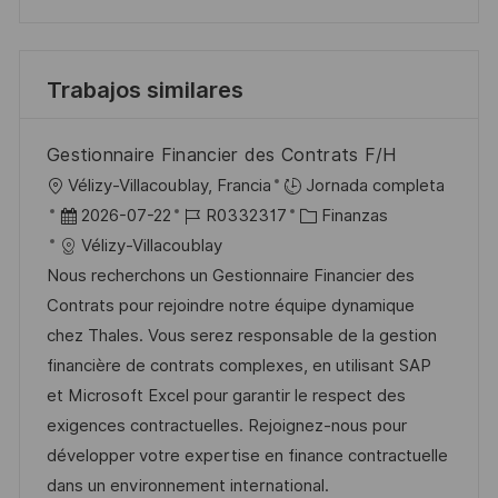
Trabajos similares
Gestionnaire Financier des Contrats F/H
U
Vélizy-Villacoublay, Francia
Jornada completa
b
F
I
C
2026-07-22
R0332317
Finanzas
i
e
D
a
Vélizy-Villacoublay
c
c
d
t
Nous recherchons un Gestionnaire Financier des
a
h
e
e
Contrats pour rejoindre notre équipe dynamique
c
a
e
g
chez Thales. Vous serez responsable de la gestion
i
d
m
o
financière de contrats complexes, en utilisant SAP
ó
e
p
r
et Microsoft Excel pour garantir le respect des
n
p
l
í
exigences contractuelles. Rejoignez-nous pour
u
e
a
développer votre expertise en finance contractuelle
b
o
dans un environnement international.