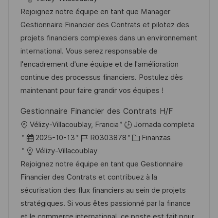
a
c
c
d
t
Rejoignez notre équipe en tant que Manager
c
a
h
e
e
Gestionnaire Financier des Contrats et pilotez des
i
c
a
e
g
projets financiers complexes dans un environnement
ó
i
d
m
o
international. Vous serez responsable de
n
ó
e
p
r
l'encadrement d'une équipe et de l'amélioration
n
p
l
í
continue des processus financiers. Postulez dès
u
e
a
maintenant pour faire grandir vos équipes !
b
o
Gestionnaire Financier des Contrats H/F
l
U
Vélizy-Villacoublay, Francia
Jornada completa
i
b
F
I
C
2025-10-13
R0303878
Finanzas
c
i
e
D
a
Vélizy-Villacoublay
a
c
c
d
t
Rejoignez notre équipe en tant que Gestionnaire
c
a
h
e
e
Financier des Contrats et contribuez à la
i
c
a
e
g
sécurisation des flux financiers au sein de projets
ó
i
d
m
o
stratégiques. Si vous êtes passionné par la finance
n
ó
e
p
r
et le commerce international, ce poste est fait pour