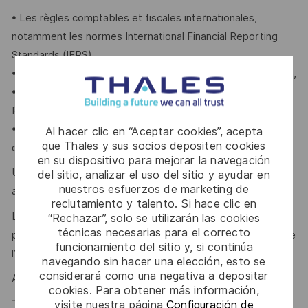
• Les règles comptables et fiscales internationales,
notamment les normes International Financial Reporting
Standards (IFRS),
• La gestion financière de contrats et le suivi de facturation,
• L’utilisation du progiciel SAP (Systems, Applications and
Products) et idéalement Power BI,
• La gestion des garanties bancaires et des crédits
Al hacer clic en “Aceptar cookies”, acepta
que Thales y sus socios depositen cookies
documentaires.
en su dispositivo para mejorar la navegación
Un niveau d’anglais courant est obligatoire afin d’échanger
del sitio, analizar el uso del sitio y ayudar en
nuestros esfuerzos de marketing de
avec des clients et partenaires internationaux.
reclutamiento y talento. Si hace clic en
La rigueur, l'autonomie, l'esprit d’équipe et la capacité à
“Rechazar”, solo se utilizarán las cookies
técnicas necesarias para el correcto
proposer des améliorations continues sont des qualités que
funcionamiento del sitio y, si continúa
l’on vous reconnaît ?
navegando sin hacer una elección, esto se
considerará como una negativa a depositar
Alors ce poste est fait pour vous !
cookies. Para obtener más información,
Thales, entreprise Handi-Engagée, reconnait
visite nuestra página
Configuración de