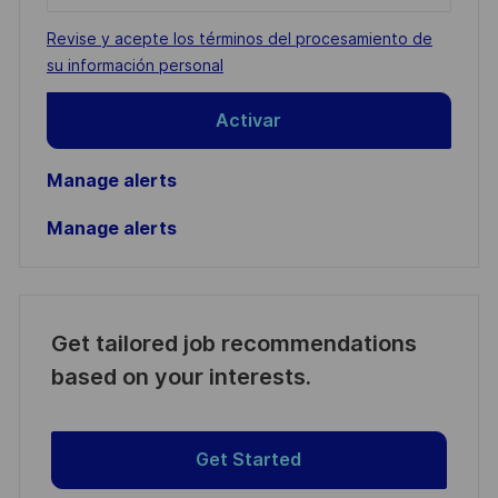
address
Required
Revise y acepte los términos del procesamiento de
(Required)
su información personal
Activar
Manage alerts
Manage alerts
Get tailored job recommendations
based on your interests.
Get Started