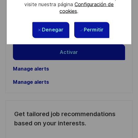
visite nuestra página
Configuración de
Enter
cookies
.
Email
address
Denegar
Permitir
Required
Revise y acepte los términos del procesamiento de
(Required)
su información personal
Activar
Manage alerts
Manage alerts
Get tailored job recommendations
based on your interests.