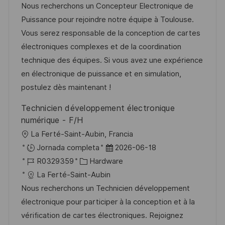
c
c
d
t
Nous recherchons un Concepteur Electronique de
c
a
h
e
e
Puissance pour rejoindre notre équipe à Toulouse.
i
c
a
e
g
Vous serez responsable de la conception de cartes
ó
i
d
m
o
électroniques complexes et de la coordination
n
ó
e
p
r
technique des équipes. Si vous avez une expérience
n
p
l
í
en électronique de puissance et en simulation,
u
e
a
postulez dès maintenant !
b
o
Technicien développement électronique
l
numérique - F/H
i
U
La Ferté-Saint-Aubin, Francia
c
b
F
Jornada completa
2026-06-18
a
i
I
C
e
R0329359
Hardware
c
c
D
a
c
La Ferté-Saint-Aubin
i
a
d
t
h
Nous recherchons un Technicien développement
ó
c
e
e
a
électronique pour participer à la conception et à la
n
i
e
g
d
vérification de cartes électroniques. Rejoignez