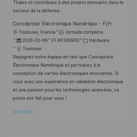
ó
m
o
e
Thales et contribuez à des projets innovants dans le
n
p
r
p
secteur de la défense.
l
í
u
Concepteur Electronique Numérique - F/H
e
a
b
U
Toulouse, Francia
Jornada completa
o
l
b
F
I
C
2026-02-06
R0309902
Hardware
i
i
e
D
a
Toulouse
c
c
c
d
t
Rejoignez notre équipe en tant que Concepteur
a
a
h
e
e
Électronique Numérique et participez à la
c
c
a
e
g
conception de cartes électroniques innovantes. Si
i
i
d
m
o
vous avez une expérience en validation électronique
ó
ó
e
p
r
et une passion pour les technologies avancées, ce
n
n
p
l
í
poste est fait pour vous !
u
e
a
Ver más
b
o
l
i