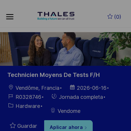
Skip to main content
Saltar al contenido principal
(0)
-
-
Technicien Moyens De Tests F/H
Ubicación
Fecha de
Vendôme, Francia
2026-06-16
publicación
ID de
Hiring
R0328746
Jornada completa
empleo
Type
Categoría
Hardware
Vendome
Guardar
Aplicar ahora