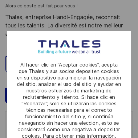
Alors ce poste est fait pour vous !
Thales, entreprise Handi-Engagée, reconnait
tous les talents. La diversité est notre meilleur
atout. Postulez et rejoignez nous !
Explorar ubicación
Al hacer clic en “Aceptar cookies”, acepta
que Thales y sus socios depositen cookies
en su dispositivo para mejorar la navegación
del sitio, analizar el uso del sitio y ayudar en
nuestros esfuerzos de marketing de
Guardar
Aplicar ahora
reclutamiento y talento. Si hace clic en
“Rechazar”, solo se utilizarán las cookies
técnicas necesarias para el correcto
funcionamiento del sitio y, si continúa
Get notified for similar jobs
navegando sin hacer una elección, esto se
considerará como una negativa a depositar
You'll receive updates once a week
cookies. Para obtener más información,