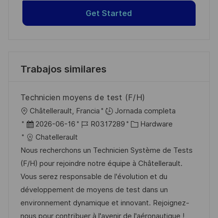
Get Started
Trabajos similares
Technicien moyens de test (F/H)
U
Châtellerault, Francia
Jornada completa
b
F
I
C
2026-06-16
R0317289
Hardware
i
e
D
a
Chatellerault
c
c
d
t
Nous recherchons un Technicien Système de Tests
a
h
e
e
(F/H) pour rejoindre notre équipe à Châtellerault.
c
a
e
g
Vous serez responsable de l'évolution et du
i
d
m
o
développement de moyens de test dans un
ó
e
p
r
environnement dynamique et innovant. Rejoignez-
n
p
l
í
nous pour contribuer à l'avenir de l'aéronautique !