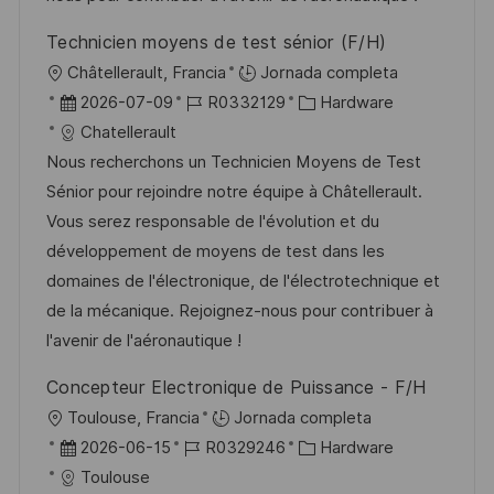
u
e
a
Technicien moyens de test sénior (F/H)
b
o
U
Châtellerault, Francia
Jornada completa
l
b
F
I
C
2026-07-09
R0332129
Hardware
i
i
e
D
a
Chatellerault
c
c
c
d
t
Nous recherchons un Technicien Moyens de Test
a
a
h
e
e
Sénior pour rejoindre notre équipe à Châtellerault.
c
c
a
e
g
Vous serez responsable de l'évolution et du
i
i
d
m
o
développement de moyens de test dans les
ó
ó
e
p
r
domaines de l'électronique, de l'électrotechnique et
n
n
p
l
í
de la mécanique. Rejoignez-nous pour contribuer à
u
e
a
l'avenir de l'aéronautique !
b
o
Concepteur Electronique de Puissance - F/H
l
U
Toulouse, Francia
Jornada completa
i
b
F
I
C
2026-06-15
R0329246
Hardware
c
i
e
D
a
Toulouse
a