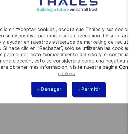
de Gestion Intégré (ERP) ainsi qu’à la validation des coûts
 clic en “Aceptar cookies”, acepta que Thales y sus socios 
n su dispositivo para mejorar la navegación del sitio, anali
io y ayudar en nuestros esfuerzos de marketing de recluta
cière d’un environnement industriel exigeant ?
. Si hace clic en “Rechazar”, solo se utilizarán las cookies 
contrôle de gestion industriel au sein d’un groupe structuré ?
s para el correcto funcionamiento del sitio y, si continúa
er una elección, esto se considerará como una negativa a d
atif mêlant production, supply chain et pilotage financier ?
Para obtener más información, visite nuestra página
Config
cookies
.
 diplôme d’école de commerce avec une spécialisation en
e en contrôle de gestion industriel sur :
Denegar
Permitir
els