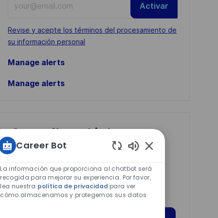
Activar
Email
address
Required
Revise y acepte los términos del procesamiento de
(Required)
su información personal
Manage alerts
Manage alerts
Get tailored job
Career Bot
recommendations
Sonidos
based on your
de
La información que proporciona al chatbot será
interests.
chatbot
recogida para mejorar su experiencia. Por favor,
lea nuestra
política de privacidad
para ver
habilitados
cómo almacenamos y protegemos sus datos