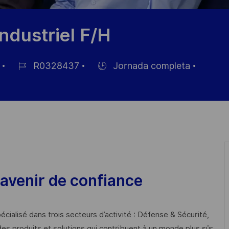
ndustriel F/H
R0328437
Jornada completa
ID
Hiring
de
Type
empleo
avenir de confiance
cialisé dans trois secteurs d’activité : Défense & Sécurité,
des produits et solutions qui contribuent à un monde plus sûr,