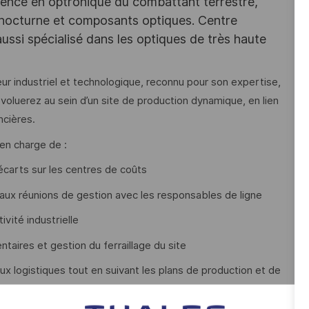
llence en optronique du combattant terrestre,
 nocturne et composants optiques. Centre
aussi spécialisé dans les optiques de très haute
eur industriel et technologique, reconnu pour son expertise,
voluerez au sein d’un site de production dynamique, en lien
ncières.
 en charge de :
 écarts sur les centres de coûts
 aux réunions de gestion avec les responsables de ligne
ivité industrielle
entaires et gestion du ferraillage du site
lux logistiques tout en suivant les plans de production et de