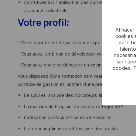
Contribuer à la fiabilisation des données du Progiciel 
standards industriels
Votre profil:
Al hacer
cookies e
del sit
- Votre priorité est de participer à la performance finan
talento
- Vous avez l’ambition de développer votre expertise en 
necesaria
sin hac
- Vous avez envie de découvrir un environnement collabor
cookies. 
Vous disposez d’une formation de niveau Master ou d’un
contrôle de gestion et justifiez d’une première expérienc
Le suivi et l’analyse des indicateurs financiers industri
La maîtrise du Progiciel de Gestion Intégré SAP
L’utilisation du Pack Office et de Power BI
Le reporting financier et l’analyse des stocks