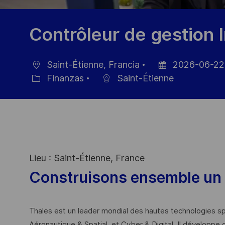
Contrôleur de gestion I
Saint-Étienne, Francia
2026-06-22
Ubicación
Fecha
Finanzas
Saint-Étienne
Categoría
de
publicación
Lieu : Saint-Étienne, France
Construisons ensemble un 
Thales est un leader mondial des hautes technologies spé
Aéronautique & Spatial, et Cyber & Digital. Il développe 