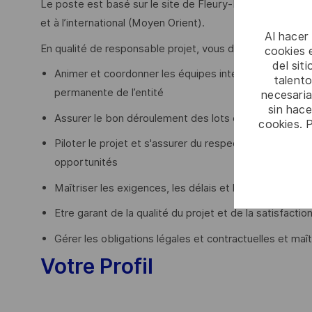
Le poste est basé sur le site de Fleury-Les-Aubrais / 
et à l’international (Moyen Orient).
Al hacer
En qualité de responsable projet, vous devrez :
cookies e
del sit
Animer et coordonner les équipes internes et externes 
talento
permanente de l’entité
necesaria
sin hac
Assurer le bon déroulement des lots de travaux
cookies. 
Piloter le projet et s'assurer du respect des engagem
opportunités
Maîtriser les exigences, les délais et les aspects fin
Etre garant de la qualité du projet et de la satisfacti
Gérer les obligations légales et contractuelles et maît
Votre Profil