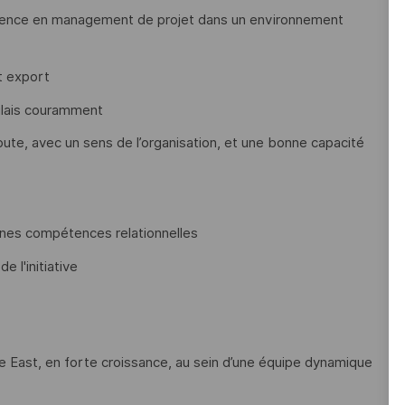
érience en management de projet dans un environnement
t export
nglais couramment
ute, avec un sens de l’organisation, et une bonne capacité
nnes compétences relationnelles
 l'initiative
le East, en forte croissance, au sein d’une équipe dynamique