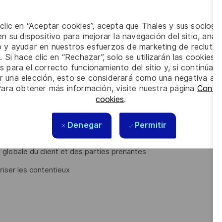
Orléans (45) avec quelques déplacements en région parisienne
 clic en “Aceptar cookies”, acepta que Thales y sus socios 
n su dispositivo para mejorar la navegación del sitio, anali
io y ayudar en nuestros esfuerzos de marketing de recluta
(dont le client) en collaboration avec l’organisation
. Si hace clic en “Rechazar”, solo se utilizarán las cookies 
s para el correcto funcionamiento del sitio y, si continúa
er una elección, esto se considerará como una negativa a d
Para obtener más información, visite nuestra página
Config
cookies
.
ents des parties prenantes, tout en maîtrisant les risques et
Denegar
Permitir
anciers pendant toute la durée du projet
on globale du client et des parties prenantes
riser les contentieux