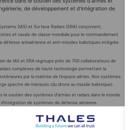
férence dans le soutien des systèmes d'armes et
’ingénierie, de développement et d'intégration de
 Systems (IAS) et Surface Radars (SRA) conçoivent,
restres et navals de classe mondiale pour le commandement
la défense antiaérienne et anti-missiles balistiques intégrée
in de IAS et SRA regroupe près de 700 collaborateurs de
 radars complexes de haute technologie permettant la
extérieures par la maitrise de l’espace aérien. Nos systèmes
arge spectre de menaces (du drone au missile balistique).
dans le soutien des systèmes d'armes et radars dans le monde.
et d'intégration de systèmes de défense aérienne.
le East (PMdE) de Thales CWS (Customer Worldwide
t de soutien système et radars.