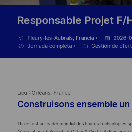
Responsable Projet F/
Fleury-les-Aubrais, Francia
2026-0
Ubicación
Fecha
Jornada completa
Gestión de ofert
Hiring
Categoría
de
Type
publicación
Lieu : Orléans, France
Construisons ensemble un 
Thales est un leader mondial des hautes technologies spé
Aéronautique & Spatial, et Cyber & Digital. Il développe 