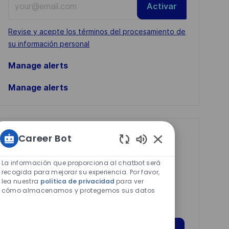
Activar
Email
address
Required
Revise y acepte los términos del procesamiento de
(Required)
su información personal
Manage alerts
Manage alerts
Get tailored job
Career Bot
Sonidos
recommendations
de
La información que proporciona al chatbot será
based on your
chatbot
recogida para mejorar su experiencia. Por favor,
lea nuestra
política de privacidad
para ver
interests.
habilitados
cómo almacenamos y protegemos sus datos