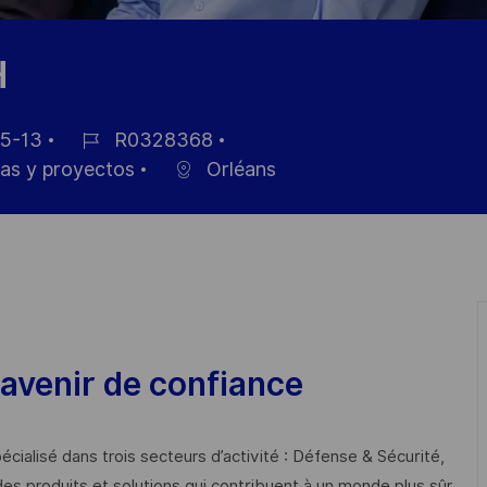
H
5-13
R0328368
ID
as y proyectos
Orléans
de
empleo
avenir de confiance
cialisé dans trois secteurs d’activité : Défense & Sécurité,
des produits et solutions qui contribuent à un monde plus sûr,