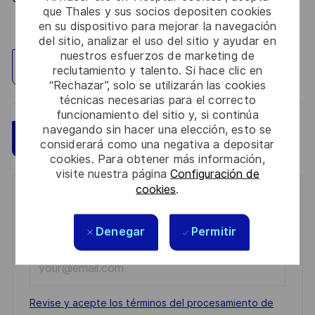
que Thales y sus socios depositen cookies
en su dispositivo para mejorar la navegación
del sitio, analizar el uso del sitio y ayudar en
nuestros esfuerzos de marketing de
Explorar ubicación
reclutamiento y talento. Si hace clic en
“Rechazar”, solo se utilizarán las cookies
técnicas necesarias para el correcto
funcionamiento del sitio y, si continúa
navegando sin hacer una elección, esto se
Guardar
Aplicar ahora
considerará como una negativa a depositar
cookies. Para obtener más información,
visite nuestra página
Configuración de
cookies
.
Get notified for similar jobs
You'll receive updates once a week
Denegar
Permitir
Enter
Email
address
Required
Revise y acepte los términos del procesamiento de