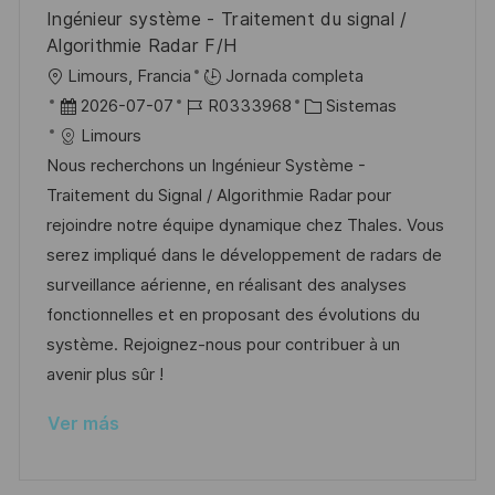
b
o
Ingénieur système - Traitement du signal /
l
Algorithmie Radar F/H
i
U
Limours, Francia
Jornada completa
c
b
F
I
C
2026-07-07
R0333968
Sistemas
a
i
e
D
a
Limours
c
c
c
d
t
Nous recherchons un Ingénieur Système -
i
a
h
e
e
Traitement du Signal / Algorithmie Radar pour
ó
c
a
e
g
rejoindre notre équipe dynamique chez Thales. Vous
n
i
d
m
o
serez impliqué dans le développement de radars de
ó
e
p
r
surveillance aérienne, en réalisant des analyses
n
p
l
í
fonctionnelles et en proposant des évolutions du
u
e
a
système. Rejoignez-nous pour contribuer à un
b
o
avenir plus sûr !
l
Ver más
i
c
a