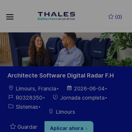
Skip to main content
Saltar al contenido principal
(0)
-
-
Architecte Software Digital Radar F.H
Ubicación
Fecha de
Limours, Francia
2026-06-04
publicación
ID de
Hiring
R0328350
Jornada completa
empleo
Type
Categoría
Sistemas
Limours
Guardar
Aplicar ahora