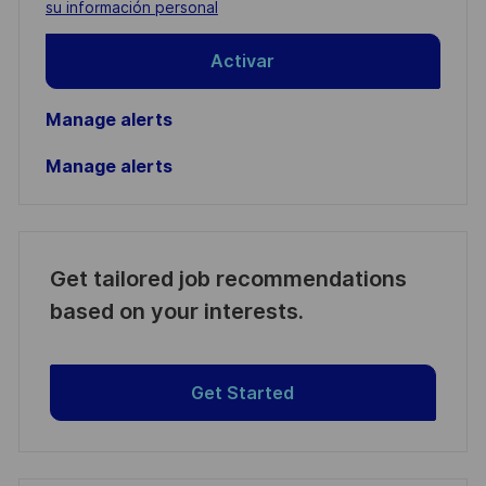
(Required)
su información personal
Activar
Manage alerts
Manage alerts
Get tailored job recommendations
based on your interests.
Get Started