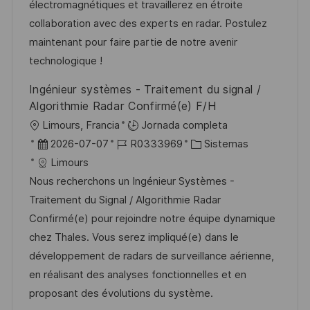
ó
e
p
r
électromagnétiques et travaillerez en étroite
n
p
l
í
collaboration avec des experts en radar. Postulez
u
e
a
maintenant pour faire partie de notre avenir
b
o
technologique !
l
Ingénieur systèmes - Traitement du signal /
i
Algorithmie Radar Confirmé(e) F/H
c
U
Limours, Francia
Jornada completa
a
b
F
I
C
2026-07-07
R0333969
Sistemas
c
i
e
D
a
Limours
i
c
c
d
t
Nous recherchons un Ingénieur Systèmes -
ó
a
h
e
e
Traitement du Signal / Algorithmie Radar
n
c
a
e
g
Confirmé(e) pour rejoindre notre équipe dynamique
i
d
m
o
chez Thales. Vous serez impliqué(e) dans le
ó
e
p
r
développement de radars de surveillance aérienne,
n
p
l
í
en réalisant des analyses fonctionnelles et en
u
e
a
proposant des évolutions du système.