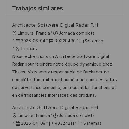
Trabajos similares
Architecte Software Digital Radar F.H
U
Limours, Francia
Jornada completa
b
F
I
C
2026-06-04
R0328480
Sistemas
i
e
D
a
Limours
c
c
d
t
Nous recherchons un Architecte Software Digital
a
h
e
e
Radar pour rejoindre notre équipe dynamique chez
c
a
e
g
Thales. Vous serez responsable de l'architecture
i
d
m
o
complète d'un traitement numérique pour des radars
ó
e
p
r
de surveillance aérienne, en allouant les fonctions et
n
p
l
í
en définissant les interfaces des produits.
u
e
a
Architecte Software Digital Radar F.H
b
o
U
Limours, Francia
Jornada completa
l
b
F
I
C
2026-04-09
R0324211
Sistemas
i