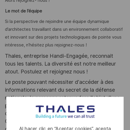
Alors rejoignez- nous !
Le mot de l’équipe
Si la perspective de rejoindre une équipe dynamique
d’architectes travaillant dans un environnement collaboratif
et innovant sur des projets technologiques de pointe vous
intéresse, n’hésitez plus rejoignez-nous !
Thales, entreprise Handi-Engagée, reconnait
tous les talents. La diversité est notre meilleur
atout. Postulez et rejoignez nous !
Le poste pouvant nécessiter d'accéder à des
informations relevant du secret de la défense
nationale, la personne retenue fera l'objet d'une
procédure d’habilitation, conformément aux
dispositions des articles R.2311-1 et suivants du
Code de la défense et de l’IGI 1300 SGDSN/PSE
Al hacer clic en “Aceptar cookies”, acepta
du 09 août 2021.