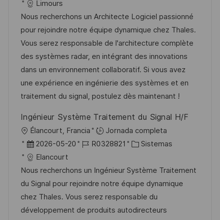
i
e
D
a
Limours
c
c
c
d
t
Nous recherchons un Architecte Logiciel passionné
a
a
h
e
e
pour rejoindre notre équipe dynamique chez Thales.
c
c
a
e
g
Vous serez responsable de l'architecture complète
i
i
d
m
o
des systèmes radar, en intégrant des innovations
ó
ó
e
p
r
dans un environnement collaboratif. Si vous avez
n
n
p
l
í
une expérience en ingénierie des systèmes et en
u
e
a
traitement du signal, postulez dès maintenant !
b
o
Ingénieur Système Traitement du Signal H/F
l
U
Élancourt, Francia
Jornada completa
i
b
F
I
C
2026-05-20
R0328821
Sistemas
c
i
e
D
a
Elancourt
a
c
c
d
t
Nous recherchons un Ingénieur Système Traitement
c
a
h
e
e
du Signal pour rejoindre notre équipe dynamique
i
c
a
e
g
chez Thales. Vous serez responsable du
ó
i
d
m
o
développement de produits autodirecteurs
n