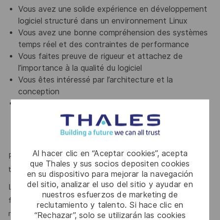
Vous avez une solide expérience en développement
logiciel structuré dans un environnement Linux
Vous avez une bonne compréhension des systèmes
temps réel et des contraintes de performance
Vous faites preuve de rigueur et attachez de
l’importance à la qualité du logiciel
Vous êtes intéressé par l’architecture et la
conception
Idéalement, vous avez une ou plusieurs expériences
mettant en œuvre les nouvelles
technologies/architectures visées (microservices,
conteneurs, orchestration, …)
Al hacer clic en “Aceptar cookies”, acepta
Par ailleurs, une expérience d'intégration sur un système
que Thales y sus socios depositen cookies
temps réel complexe est souhaitée.
en su dispositivo para mejorar la navegación
del sitio, analizar el uso del sitio y ayudar en
Le dynamisme, l’esprit d’équipe, le sens du relationnel et la
nuestros esfuerzos de marketing de
force de proposition sont des atouts que l'on vous
reclutamiento y talento. Si hace clic en
reconnait ?
“Rechazar”, solo se utilizarán las cookies