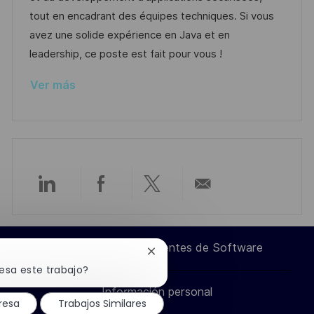
n
ó
e
p
r
tout en encadrant des équipes techniques. Si vous
n
p
l
í
avez une solide expérience en Java et en
u
e
a
leadership, ce poste est fait pour vous !
b
o
Ver más
l
i
c
a
c
i
Compartir
Compartir
Compartir
Compartir
ó
n
a
a
a
por
Ingeniero de Componentes de Software
Cerrar
través
través
través
correo
notificación
resa este trabajo?
de
Información personal
chatbot
de
de
de
electrónico
resa
Trabajos Similares