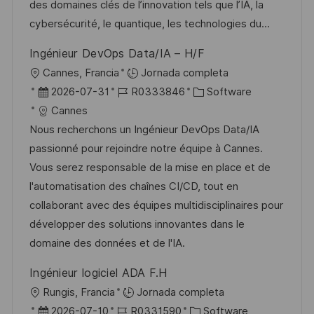
c
a
e
g
des domaines clés de l’innovation tels que l’IA, la
ó
i
d
m
o
cybersécurité, le quantique, les technologies du...
n
ó
e
p
r
Ingénieur DevOps Data/IA – H/F
n
p
l
í
U
Cannes, Francia
Jornada completa
u
e
a
b
F
I
C
2026-07-31
R0333846
Software
b
o
i
e
D
a
Cannes
l
c
c
d
t
Nous recherchons un Ingénieur DevOps Data/IA
i
a
h
e
e
passionné pour rejoindre notre équipe à Cannes.
c
c
a
e
g
Vous serez responsable de la mise en place et de
a
i
d
m
o
l'automatisation des chaînes CI/CD, tout en
c
ó
e
p
r
collaborant avec des équipes multidisciplinaires pour
i
n
p
l
í
développer des solutions innovantes dans le
ó
u
e
a
domaine des données et de l'IA.
n
b
o
Ingénieur logiciel ADA F.H
l
U
Rungis, Francia
Jornada completa
i
b
F
I
C
2026-07-10
R0331590
Software