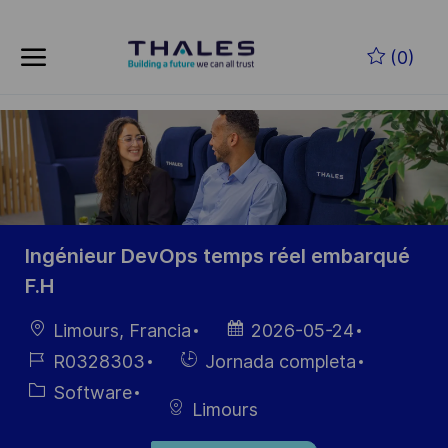
Skip to main content
Saltar al contenido principal
(0)
-
-
Ingénieur DevOps temps réel embarqué
F.H
Ubicación
Fecha de
Limours, Francia
2026-05-24
publicación
ID de
Hiring
R0328303
Jornada completa
empleo
Type
Categoría
Software
Limours