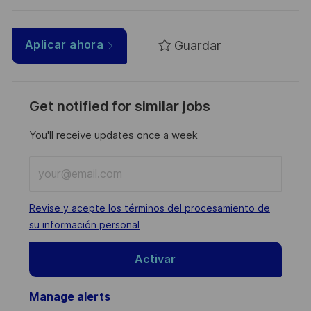
Guardar
Aplicar ahora
Get notified for similar jobs
You'll receive updates once a week
Enter
Email
address
Required
Revise y acepte los términos del procesamiento de
(Required)
su información personal
Activar
Manage alerts