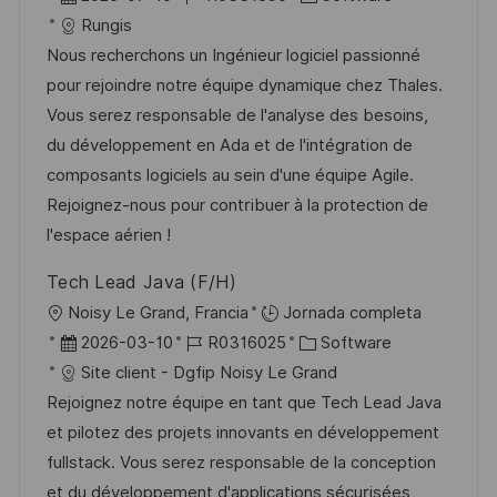
c
i
e
D
a
Rungis
a
c
c
d
t
Nous recherchons un Ingénieur logiciel passionné
c
a
h
e
e
pour rejoindre notre équipe dynamique chez Thales.
i
c
a
e
g
Vous serez responsable de l'analyse des besoins,
ó
i
d
m
o
du développement en Ada et de l'intégration de
n
ó
e
p
r
composants logiciels au sein d'une équipe Agile.
n
p
l
í
Rejoignez-nous pour contribuer à la protection de
u
e
a
l'espace aérien !
b
o
Tech Lead Java (F/H)
l
U
Noisy Le Grand, Francia
Jornada completa
i
b
F
I
C
2026-03-10
R0316025
Software
c
i
e
D
a
Site client - Dgfip Noisy Le Grand
a
c
c
d
t
Rejoignez notre équipe en tant que Tech Lead Java
c
a
h
e
e
et pilotez des projets innovants en développement
i
c
a
e
g
fullstack. Vous serez responsable de la conception
ó
i
d
m
o
et du développement d'applications sécurisées,