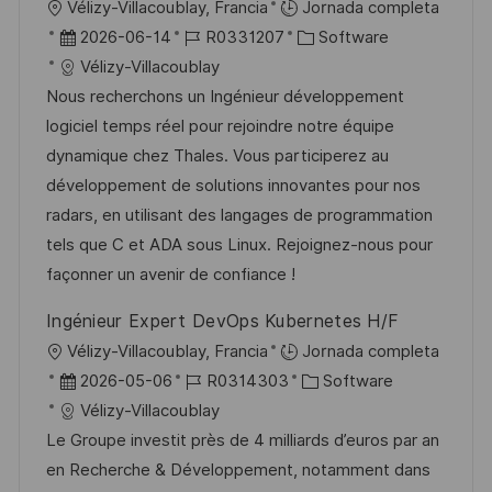
U
Vélizy-Villacoublay, Francia
Jornada completa
b
F
I
C
2026-06-14
R0331207
Software
i
e
D
a
Vélizy-Villacoublay
c
c
d
t
Nous recherchons un Ingénieur développement
a
h
e
e
logiciel temps réel pour rejoindre notre équipe
c
a
e
g
dynamique chez Thales. Vous participerez au
i
d
m
o
développement de solutions innovantes pour nos
ó
e
p
r
radars, en utilisant des langages de programmation
n
p
l
í
tels que C et ADA sous Linux. Rejoignez-nous pour
u
e
a
façonner un avenir de confiance !
b
o
Ingénieur Expert DevOps Kubernetes H/F
l
U
Vélizy-Villacoublay, Francia
Jornada completa
i
b
F
I
C
2026-05-06
R0314303
Software
c
i
e
D
a
Vélizy-Villacoublay
a
c
c
d
t
Le Groupe investit près de 4 milliards d’euros par an
c
a
h
e
e
en Recherche & Développement, notamment dans
i