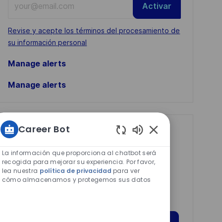
Activar
Email
address
Required
Revise y acepte los términos del procesamiento de
(Required)
su información personal
Manage alerts
Manage alerts
Career Bot
Get tailored job
Sonidos
recommendations
de
La información que proporciona al chatbot será
chatbot
based on your
recogida para mejorar su experiencia. Por favor,
lea nuestra
política de privacidad
para ver
habilitados
interests.
cómo almacenamos y protegemos sus datos