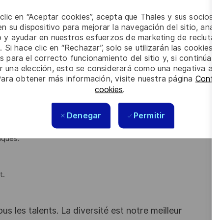
 clic en “Aceptar cookies”, acepta que Thales y sus socios 
ion et qualification du matériel.
n su dispositivo para mejorar la navegación del sitio, anali
z aussi intervenir pour prendre en charge des activités de
io y ayudar en nuestros esfuerzos de marketing de recluta
. Si hace clic en “Rechazar”, solo se utilizarán las cookies 
s de programmation de composant électronique en JTAG.
s para el correcto funcionamiento del sitio y, si continúa
aval sont à prévoir.
er una elección, esto se considerará como una negativa a d
Para obtener más información, visite nuestra página
Config
cookies
.
e ou équivalent.
Denegar
Permitir
au (C, C++, Python).
iques.
t.
s les talents. La diversité est notre meilleur