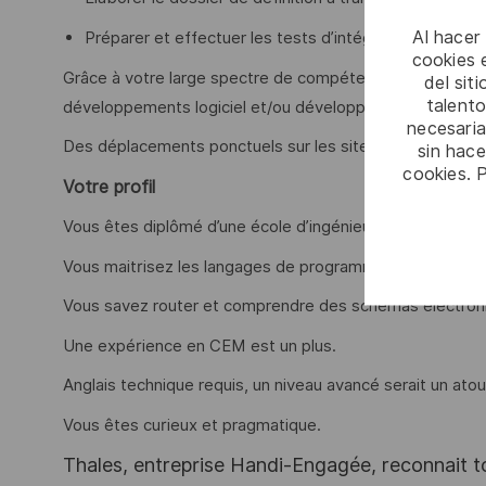
Al hacer
Préparer et effectuer les tests d’intégration, vérificat
cookies e
Grâce à votre large spectre de compétences, vous pouve
del sit
talento
développements logiciel et/ou développer des solution
necesaria
Des déplacements ponctuels sur les sites de Cholet ou L
sin hac
cookies. 
Votre profil
Vous êtes diplômé d’une école d’ingénieur en électroniqu
Vous maitrisez les langages de programmation bas-nive
Vous savez router et comprendre des schémas électron
Une expérience en CEM est un plus.
Anglais technique requis, un niveau avancé serait un atou
Vous êtes curieux et pragmatique.
Thales, entreprise Handi-Engagée, reconnait tou