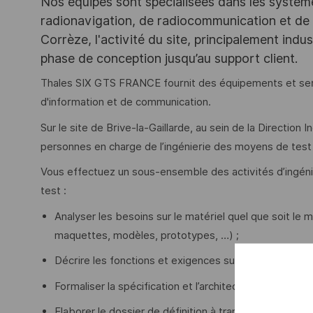
Nos équipes sont spécialisées dans les systèm
radionavigation, de radiocommunication et de 
Corrèze, l'activité du site, principalement indus
phase de conception jusqu’au support client.
Thales SIX GTS FRANCE fournit des équipements et ser
d'information et de communication.
Sur le site de Brive-la-Gaillarde, au sein de la Direction 
personnes en charge de l’ingénierie des moyens de test
Vous effectuez un sous-ensemble des activités d’ingéni
test :
Analyser les besoins sur le matériel quel que soit le
maquettes, modèles, prototypes, …) ;
Décrire les fonctions et exigences sur le matériel ;
Formaliser la spécification et l’architecture pour dével
Elaborer le dossier de définition à transférer à la prod