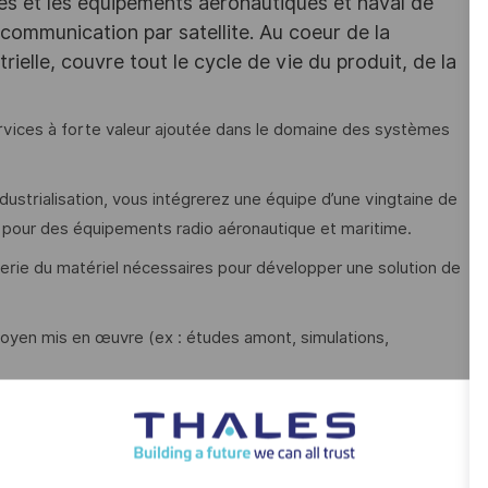
es et les équipements aéronautiques et naval de
communication par satellite. Au coeur de la
trielle, couvre tout le cycle de vie du produit, de la
vices à forte valeur ajoutée dans le domaine des systèmes
Industrialisation, vous intégrerez une équipe d’une vingtaine de
 pour des équipements radio aéronautique et maritime.
erie du matériel nécessaires pour développer une solution de
 moyen mis en œuvre (ex : études amont, simulations,
opper la solution de test ;
uction