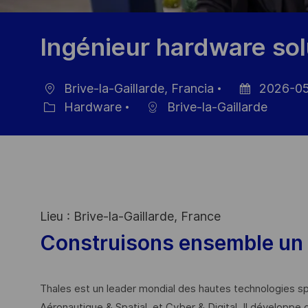
Ingénieur hardware sol
Brive-la-Gaillarde, Francia
2026-05
Ubicación
Fecha
Hardware
Brive-la-Gaillarde
Categoría
de
publicación
Lieu : Brive-la-Gaillarde, France
Construisons ensemble un 
Thales est un leader mondial des hautes technologies spé
Aéronautique & Spatial, et Cyber & Digital. Il développe 