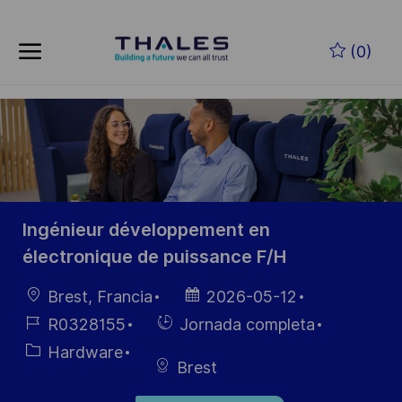
Skip to main content
Saltar al contenido principal
(0)
-
-
Ingénieur développement en
électronique de puissance F/H
Ubicación
Fecha de
Brest, Francia
2026-05-12
publicación
ID de
Hiring
R0328155
Jornada completa
empleo
Type
Categoría
Hardware
Brest