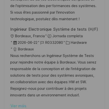
ó
ó
e
p
r
de l'optimisation des performances des systèmes.
n
n
p
l
í
Si vous êtes passionné par l'innovation
u
e
a
technologique, postulez dès maintenant !
b
o
Ingénieur Electronique Système de tests (H/F)
l
U
Bordeaux, Francia
Jornada completa
i
b
F
I
C
2026-06-22
R0332080
Hardware
c
i
e
D
a
Bordeaux
a
c
c
d
t
Nous recherchons un Ingénieur Système de Tests
c
a
h
e
e
pour rejoindre notre équipe à Bordeaux. Vous serez
i
c
a
e
g
responsable de la conception et de l'intégration de
ó
i
d
m
o
solutions de tests pour des systèmes avioniques,
n
ó
e
p
r
en collaboration avec des équipes HW et SW.
n
p
l
í
Rejoignez-nous pour contribuer à des projets
u
e
a
innovants dans un environnement inclusif.
b
o
Ver más
l