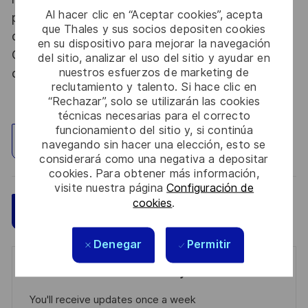
Al hacer clic en “Aceptar cookies”, acepta
procédure d’habilitation, conformément aux
que Thales y sus socios depositen cookies
dispositions des articles R.2311-1 et suivants du
en su dispositivo para mejorar la navegación
Code de la défense et de l’IGI 1300 SGDSN/PSE
del sitio, analizar el uso del sitio y ayudar en
nuestros esfuerzos de marketing de
du 09 août 2021.
reclutamiento y talento. Si hace clic en
“Rechazar”, solo se utilizarán las cookies
técnicas necesarias para el correcto
funcionamiento del sitio y, si continúa
Explorar ubicación
navegando sin hacer una elección, esto se
considerará como una negativa a depositar
cookies. Para obtener más información,
visite nuestra página
Configuración de
cookies
.
Guardar
Aplicar ahora
Denegar
Permitir
Get notified for similar jobs
You'll receive updates once a week