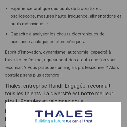
Expérience pratique des outils de laboratoire :
oscilloscope, mesures haute fréquence, alimentations et
outils mécaniques ;
Capacité à analyser les circuits électroniques de
puissance analogiques et numériques.
Esprit d’innovation, dynamisme, autonomie, capacité à
travailler en équipe, rigueur sont des atouts que l'on vous
reconnait ? Vous pratiquez un anglais professionnel ? Alors
postulez sans plus attendre !
Thales, entreprise Handi-Engagée, reconnait
tous les talents. La diversité est notre meilleur
atout. Postulez et rejoignez nous !
Le poste pouvant nécessiter d'accéder à des
informations relevant du secret de la défense
nationale, la personne retenue fera l'objet d'une