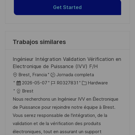
Get Started
Trabajos similares
Ingénieur Intégration Validation Vérification en
Electronique de Puissance (IVV) F/H
U
Brest, Francia
Jornada completa
b
F
I
C
2026-05-07
R0327831
Hardware
i
e
D
a
Brest
c
c
d
t
Nous recherchons un Ingénieur IVV en Électronique
a
h
e
e
de Puissance pour rejoindre notre équipe à Brest.
c
a
e
g
Vous serez responsable de l'intégration, de la
i
d
m
o
validation et de la vérification des produits
ó
e
p
r
électroniques, tout en assurant un support