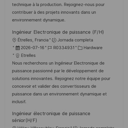
n
p
l
í
technique à la production. Rejoignez-nous pour
u
e
a
contribuer à des projets innovants dans un
b
o
environnement dynamique.
l
Ingénieur Electronique de puissance (F/H)
i
U
Étrelles, Francia
Jornada completa
c
b
F
I
C
2026-07-16
R0334931
Hardware
a
i
e
D
a
Etrelles
c
c
c
d
t
Nous recherchons un Ingénieur Electronique de
i
a
h
e
e
puissance passionné par le développement de
ó
c
a
e
g
solutions innovantes. Rejoignez notre équipe pour
n
i
d
m
o
concevoir et valider des convertisseurs de
ó
e
p
r
puissance dans un environnement dynamique et
n
p
l
í
inclusif.
u
e
a
Ingénieur électronique de puissance
b
o
sénior(H/F)
l