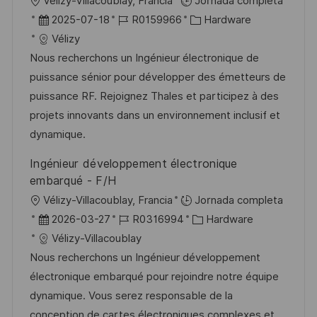
U
Vélizy-Villacoublay, Francia
Jornada completa
i
b
F
I
C
2025-07-18
R0159966
Hardware
c
i
e
D
a
Vélizy
a
c
c
d
t
Nous recherchons un Ingénieur électronique de
c
a
h
e
e
puissance sénior pour développer des émetteurs de
i
c
a
e
g
puissance RF. Rejoignez Thales et participez à des
ó
i
d
m
o
projets innovants dans un environnement inclusif et
n
ó
e
p
r
dynamique.
n
p
l
í
Ingénieur développement électronique
u
e
a
embarqué - F/H
b
o
U
Vélizy-Villacoublay, Francia
Jornada completa
l
b
F
I
C
2026-03-27
R0316994
Hardware
i
i
e
D
a
Vélizy-Villacoublay
c
c
c
d
t
Nous recherchons un Ingénieur développement
a
a
h
e
e
électronique embarqué pour rejoindre notre équipe
c
c
a
e
g
dynamique. Vous serez responsable de la
i
i
d
m
o
conception de cartes électroniques complexes et