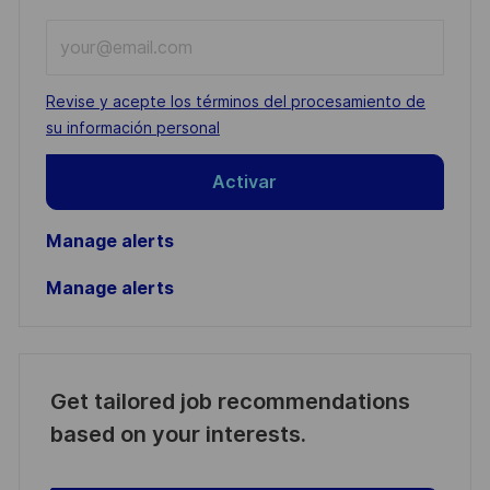
Enter
Email
address
Required
Revise y acepte los términos del procesamiento de
(Required)
su información personal
Activar
Manage alerts
Manage alerts
Get tailored job recommendations
based on your interests.