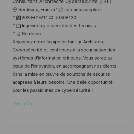
Consultant Architecte Cybersécurité (H/F)
i
U
Bordeaux, Francia
Jornada completa
c
b
F
I
2026-01-21
R0308130
a
i
e
C
D
Ingeniería y especialidades técnicas
c
c
c
a
d
Bordeaux
i
a
h
t
e
Rejoignez notre équipe en tant qu'Architecte
ó
c
a
e
e
Cybersécurité et contribuez à la sécurisation des
n
i
d
g
m
systèmes d'information critiques. Vous serez au
ó
e
o
p
cœur de l'innovation, en accompagnant nos clients
n
p
r
l
dans la mise en œuvre de solutions de sécurité
u
í
e
adaptées à leurs besoins. Une belle opportunité
b
a
o
pour les passionnés de cybersécurité !
l
Ver más
i
c
a
c