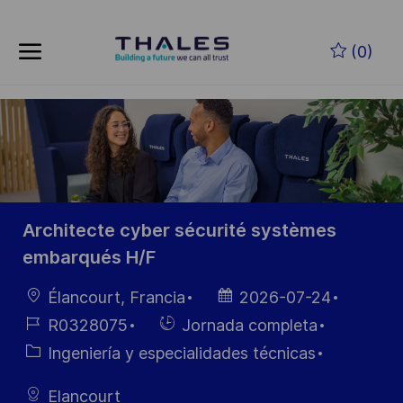
Skip to main content
Saltar al contenido principal
(0)
-
-
Architecte cyber sécurité systèmes
embarqués H/F
Ubicación
Fecha de
Élancourt, Francia
2026-07-24
publicación
ID de
Hiring
R0328075
Jornada completa
empleo
Type
Categoría
Ingeniería y especialidades técnicas
Elancourt