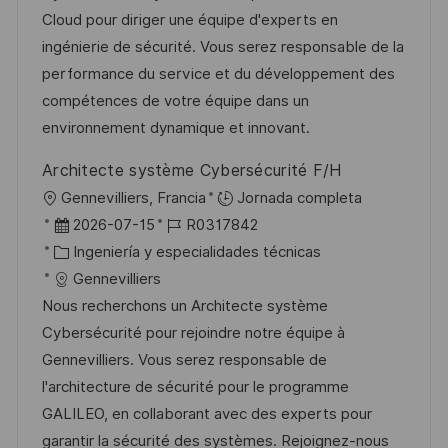
ó
i
d
g
m
Cloud pour diriger une équipe d'experts en
n
ó
e
o
p
ingénierie de sécurité. Vous serez responsable de la
n
p
r
l
performance du service et du développement des
u
í
e
compétences de votre équipe dans un
b
a
o
environnement dynamique et innovant.
l
Architecte système Cybersécurité F/H
i
U
Gennevilliers, Francia
Jornada completa
c
b
F
I
2026-07-15
R0317842
a
i
e
C
D
Ingeniería y especialidades técnicas
c
c
c
a
d
Gennevilliers
i
a
h
t
e
Nous recherchons un Architecte système
ó
c
a
e
e
Cybersécurité pour rejoindre notre équipe à
n
i
d
g
m
Gennevilliers. Vous serez responsable de
ó
e
o
p
l'architecture de sécurité pour le programme
n
p
r
l
GALILEO, en collaborant avec des experts pour
u
í
e
garantir la sécurité des systèmes. Rejoignez-nous