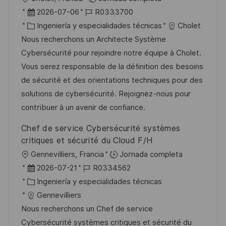
b
F
I
2026-07-06
R0333700
i
e
C
D
Ingeniería y especialidades técnicas
Cholet
c
c
a
d
Nous recherchons un Architecte Système
a
h
t
e
Cybersécurité pour rejoindre notre équipe à Cholet.
c
a
e
e
Vous serez responsable de la définition des besoins
i
d
g
m
de sécurité et des orientations techniques pour des
ó
e
o
p
solutions de cybersécurité. Rejoignez-nous pour
n
p
r
l
contribuer à un avenir de confiance.
u
í
e
Chef de service Cybersécurité systèmes
b
a
o
critiques et sécurité du Cloud F/H
l
U
Gennevilliers, Francia
Jornada completa
i
b
F
I
2026-07-21
R0334562
c
i
e
C
D
Ingeniería y especialidades técnicas
a
c
c
a
d
Gennevilliers
c
a
h
t
e
Nous recherchons un Chef de service
i
c
a
e
e
Cybersécurité systèmes critiques et sécurité du