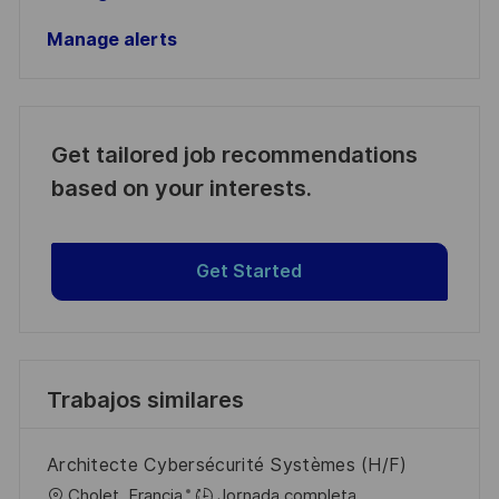
Manage alerts
Get tailored job recommendations
based on your interests.
Get Started
Trabajos similares
Architecte Cybersécurité Systèmes (H/F)
U
Cholet, Francia
Jornada completa