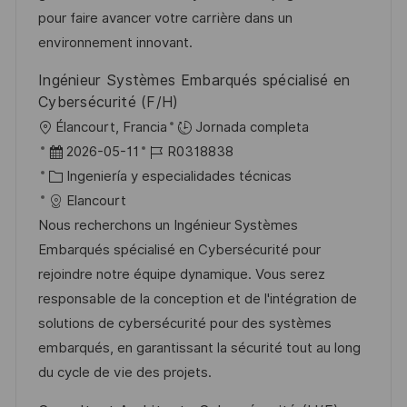
b
a
o
pour faire avancer votre carrière dans un
l
environnement innovant.
i
Ingénieur Systèmes Embarqués spécialisé en
c
Cybersécurité (F/H)
a
U
Élancourt, Francia
Jornada completa
c
b
F
I
2026-05-11
R0318838
i
i
e
C
D
Ingeniería y especialidades técnicas
ó
c
c
a
d
Elancourt
n
a
h
t
e
Nous recherchons un Ingénieur Systèmes
c
a
e
e
Embarqués spécialisé en Cybersécurité pour
i
d
g
m
rejoindre notre équipe dynamique. Vous serez
ó
e
o
p
responsable de la conception et de l'intégration de
n
p
r
l
solutions de cybersécurité pour des systèmes
u
í
e
embarqués, en garantissant la sécurité tout au long
b
a
o
du cycle de vie des projets.
l