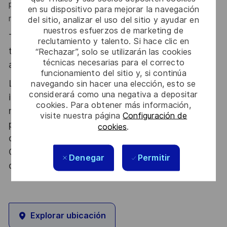
partager vos connaissances et travailler en équipe
en su dispositivo para mejorar la navegación
multi-métier ? Ce poste est fait pour vous".
del sitio, analizar el uso del sitio y ayudar en
nuestros esfuerzos de marketing de
Thales, entreprise Handi-Engagée, reconnait
reclutamiento y talento. Si hace clic en
tous les talents. La diversité est notre meilleur
“Rechazar”, solo se utilizarán las cookies
técnicas necesarias para el correcto
atout. Postulez et rejoignez nous !
funcionamiento del sitio y, si continúa
Le poste pouvant nécessiter d'accéder à des
navegando sin hacer una elección, esto se
considerará como una negativa a depositar
informations relevant du secret de la défense
cookies. Para obtener más información,
nationale, la personne retenue fera l'objet d'une
visite nuestra página
Configuración de
procédure d’habilitation, conformément aux
cookies
.
dispositions des articles R.2311-1 et suivants du
Code de la défense et de l’IGI 1300 SGDSN/PSE
Denegar
Permitir
du 09 août 2021.
Explorar ubicación