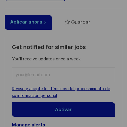
Guardar
Aplicar ahora
Get notified for similar jobs
You'll receive updates once a week
Enter
Email
address
Required
Revise y acepte los términos del procesamiento de
(Required)
su información personal
Activar
Manage alerts