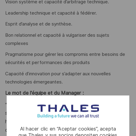
Vision système et capacité d’arbitrage technique.
Leadership technique et capacité à fédérer.
Esprit d’analyse et de synthèse.
Bon relationnel et capacité à vulgariser des sujets
complexes
Pragmatisme pour gérer les compromis entre besoins de
sécurités et performances des produits
Capacité d’innovation pour s’adapter aux nouvelles
technologies émergeantes.
Le mot de l'équipe et du Manager :
Au-delà de vos compétences techniques, vous
"
souhaitez découvrir un environnement de produits de
haute technologie à forts enjeux, et faire face à des
Al hacer clic en “Aceptar cookies”, acepta
challenges en matière de cyber sécurité. Vous aimez
que Thales y sus socios depositen cookies