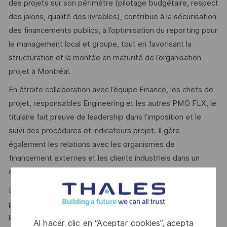
des projets sur son périmètre (pilotage budgétaire, respect
des jalons, qualité des livrables), contribue à la sécurisation
des financements publics, à l’optimisation du reporting pour
le management local et groupe, tout en favorisant la
structuration et la montée en maturité de l’organisation
projet à Montréal.
En étroite collaboration avec l’équipe Finance, les chefs de
projet, responsables Engineering et les autres PMO FLX, le
titulaire fait preuve de leadership dans l’imposition et le
suivi des procédures et indicateurs projet. Il gère
également les relations avec les organismes de
financement externes et les clients industriels dans un
contexte de confidentialité et d’exigence accrues.
Le poste requiert adaptabilité, rigueur et force de
proposition pour améliorer en continu les outils de pilotage,
le reporting, le suivi des KPIs, et pour répondre à la
Al hacer clic en “Aceptar cookies”, acepta