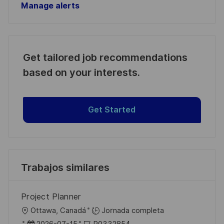
Manage alerts
Get tailored job recommendations
based on your interests.
Get Started
Trabajos similares
Project Planner
U
Ottawa, Canadá
Jornada completa
b
F
I
2026-07-15
R0332854