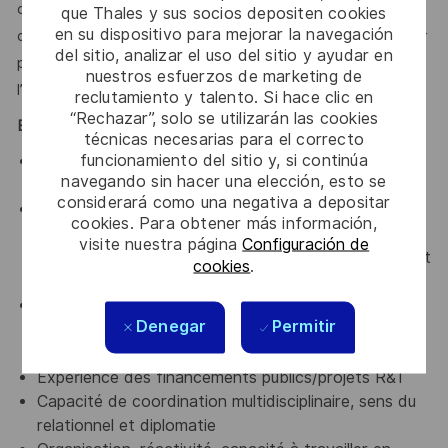
diversité des exigences clients/gouvernementales. Il s’agit
que Thales y sus socios depositen cookies
en su dispositivo para mejorar la navegación
d’anticiper les besoins, de structurer l’information, et d’oser
del sitio, analizar el uso del sitio y ayudar en
proposer de nouveaux axes d’analyse pour accroître
nuestros esfuerzos de marketing de
l’efficacité projets.
reclutamiento y talento. Si hace clic en
“Rechazar”, solo se utilizarán las cookies
Exigences minimales
técnicas necesarias para el correcto
funcionamiento del sitio y, si continúa
Baccalauréat ou diplôme équivalent en gestion de
navegando sin hacer una elección, esto se
projets ou techniques
considerará como una negativa a depositar
Expérience confirmée (3 à 5 ans minimum) PMO ou
cookies. Para obtener más información,
pilotage de projets complexes, idéalement dans
visite nuestra página
Configuración de
l’industrie (aéro, défense, tech) et en environnement
cookies
.
international.
Solide maîtrise gestion budgétaire, outils de
Denegar
Permitir
planification et reporting projet (Primavera, MSP,
Excel avancé)
Expérience des financements publics/projets R&T
Capacité de coordination multidisciplinaire, sens du
relationnel et diplomatie