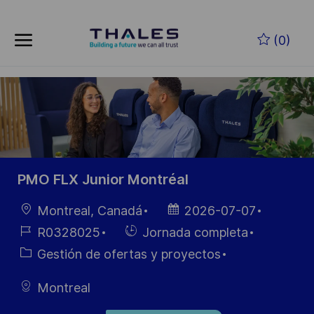
Skip to main content
Saltar al contenido principal
(0)
-
-
PMO FLX Junior Montréal
Ubicación
Fecha de
Montreal, Canadá
2026-07-07
publicación
ID de
Hiring
R0328025
Jornada completa
empleo
Type
Categoría
Gestión de ofertas y proyectos
Montreal