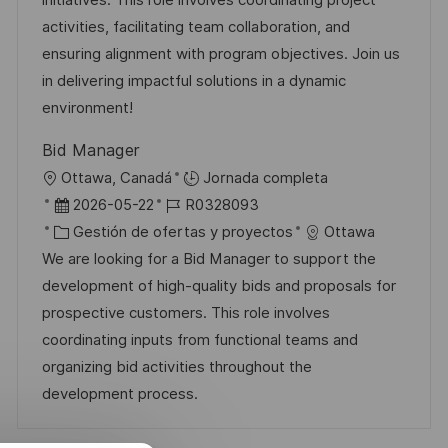
n
i
d
g
m
activities, facilitating team collaboration, and
ó
e
o
p
ensuring alignment with program objectives. Join us
n
p
r
l
in delivering impactful solutions in a dynamic
u
í
e
environment!
b
a
o
Bid Manager
l
U
Ottawa, Canadá
Jornada completa
i
b
F
I
2026-05-22
R0328093
c
i
e
C
D
Gestión de ofertas y proyectos
Ottawa
a
c
c
a
d
We are looking for a Bid Manager to support the
c
a
h
t
e
development of high-quality bids and proposals for
i
c
a
e
e
prospective customers. This role involves
ó
i
d
g
m
coordinating inputs from functional teams and
n
ó
e
o
p
organizing bid activities throughout the
n
p
r
l
development process.
u
í
e
b
a
o