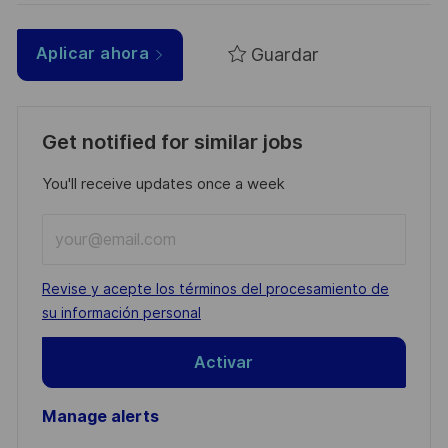
Guardar
Aplicar ahora
Get notified for similar jobs
You'll receive updates once a week
Enter
Email
address
Required
Revise y acepte los términos del procesamiento de
(Required)
su información personal
Activar
Manage alerts