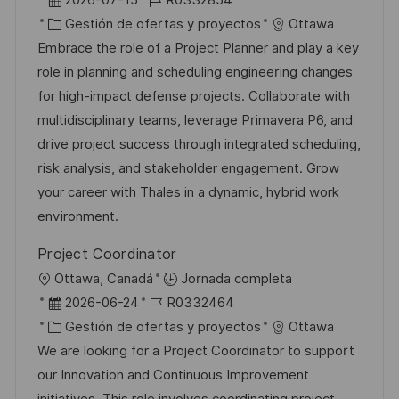
i
e
C
D
Gestión de ofertas y proyectos
Ottawa
c
c
a
d
Embrace the role of a Project Planner and play a key
a
h
t
e
role in planning and scheduling engineering changes
c
a
e
e
for high-impact defense projects. Collaborate with
i
d
g
m
multidisciplinary teams, leverage Primavera P6, and
ó
e
o
p
drive project success through integrated scheduling,
n
p
r
l
risk analysis, and stakeholder engagement. Grow
u
í
e
your career with Thales in a dynamic, hybrid work
b
a
o
environment.
l
Project Coordinator
i
U
Ottawa, Canadá
Jornada completa
c
b
F
I
2026-06-24
R0332464
a
i
e
C
D
Gestión de ofertas y proyectos
Ottawa
c
c
c
a
d
We are looking for a Project Coordinator to support
i
a
h
t
e
our Innovation and Continuous Improvement
ó
c
a
e
e
initiatives. This role involves coordinating project