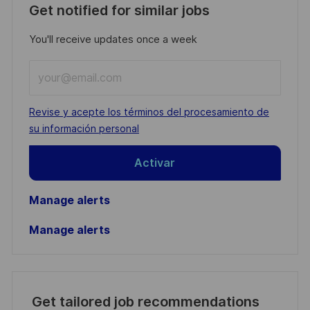
Get notified for similar jobs
You'll receive updates once a week
Enter
Email
address
Required
Revise y acepte los términos del procesamiento de
(Required)
su información personal
Activar
Manage alerts
Manage alerts
Get tailored job recommendations