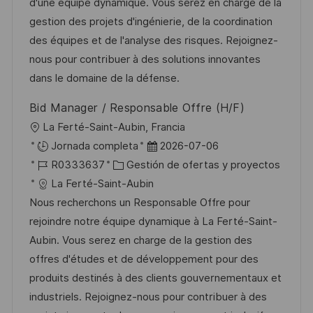
c
a
e
e
d'une équipe dynamique. Vous serez en charge de la
i
d
g
m
gestion des projets d'ingénierie, de la coordination
ó
e
o
p
des équipes et de l'analyse des risques. Rejoignez-
n
p
r
l
nous pour contribuer à des solutions innovantes
u
í
e
dans le domaine de la défense.
b
a
o
Bid Manager / Responsable Offre (H/F)
l
U
La Ferté-Saint-Aubin, Francia
i
b
F
Jornada completa
2026-07-06
c
i
I
C
e
R0333637
Gestión de ofertas y proyectos
a
c
D
a
c
La Ferté-Saint-Aubin
c
a
d
t
h
Nous recherchons un Responsable Offre pour
i
c
e
e
a
rejoindre notre équipe dynamique à La Ferté-Saint-
ó
i
e
g
d
Aubin. Vous serez en charge de la gestion des
n
ó
m
o
e
offres d'études et de développement pour des
n
p
r
p
produits destinés à des clients gouvernementaux et
l
í
u
industriels. Rejoignez-nous pour contribuer à des