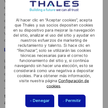
Vous savez vérifier les livrables techniques des équipes
d'ingénierie (besoins du client, exigences, choix
d'architecture...) et vous êtes capable d'engager et
Al hacer clic en “Aceptar cookies”, acepta
d'influencer un ensemble diversifié de parties prenantes
que Thales y sus socios depositen cookies
autour d'objectifs clairs et réalisables.
en su dispositivo para mejorar la navegación
Vous êtes capable de prendre des décisions, même dans
del sitio, analizar el uso del sitio y ayudar en
nuestros esfuerzos de marketing de
des contextes incertains.
reclutamiento y talento. Si hace clic en
Le mot de l'équipe
“Rechazar”, solo se utilizarán las cookies
técnicas necesarias para el correcto
funcionamiento del sitio y, si continúa
L’équipe delivery du centre de compétences Guerre
navegando sin hacer una elección, esto se
Electronique est une équipe dynamique, sympathique et
considerará como una negativa a depositar
orientée sur la réussite collective. L’entraide et le partage
cookies. Para obtener más información,
visite nuestra página
Configuración de
constituent les valeurs primordiales de cette équipe.
cookies
.
Thales, entreprise Handi-Engagée, reconnait
tous les talents. La diversité est notre meilleur
Denegar
Permitir
atout. Postulez et rejoignez nous !