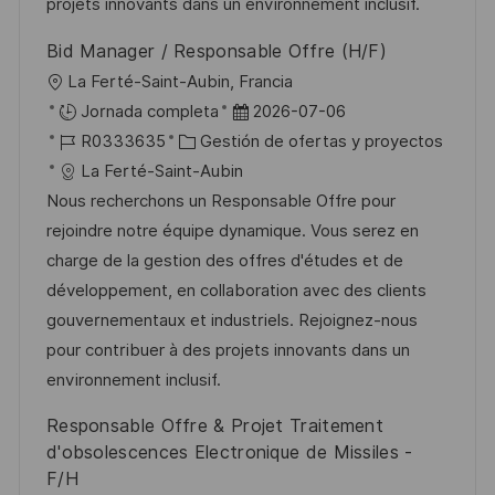
e
a
b
projets innovants dans un environnement inclusif.
o
l
Bid Manager / Responsable Offre (H/F)
i
U
La Ferté-Saint-Aubin, Francia
c
b
F
Jornada completa
2026-07-06
a
i
I
C
e
R0333635
Gestión de ofertas y proyectos
c
c
D
a
c
La Ferté-Saint-Aubin
i
a
d
t
h
Nous recherchons un Responsable Offre pour
ó
c
e
e
a
rejoindre notre équipe dynamique. Vous serez en
n
i
e
g
d
charge de la gestion des offres d'études et de
ó
m
o
e
développement, en collaboration avec des clients
n
p
r
p
gouvernementaux et industriels. Rejoignez-nous
l
í
u
pour contribuer à des projets innovants dans un
e
a
b
environnement inclusif.
o
l
Responsable Offre & Projet Traitement
i
d'obsolescences Electronique de Missiles -
c
F/H