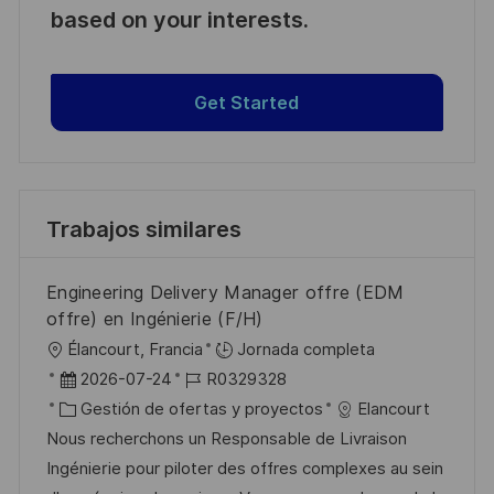
based on your interests.
Get Started
Trabajos similares
Engineering Delivery Manager offre (EDM
offre) en Ingénierie (F/H)
U
Élancourt, Francia
Jornada completa
b
F
I
2026-07-24
R0329328
i
e
C
D
Gestión de ofertas y proyectos
Elancourt
c
c
a
d
Nous recherchons un Responsable de Livraison
a
h
t
e
Ingénierie pour piloter des offres complexes au sein