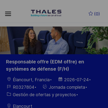
Skip to main content
Saltar al contenido principal
(0)
-
-
Responsable offre (EDM offre) en
systèmes de défense (F/H)
Ubicación
Fecha de
Élancourt, Francia
2026-07-24
publicación
ID de
Hiring
R0327804
Jornada completa
empleo
Type
Categoría
Gestión de ofertas y proyectos
Elancourt