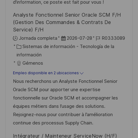
l
d'information, ce poste est fait pour vous !
i
Analyste Fonctionnel Senior Oracle SCM F/H
c
(Gestion Des Commandes & Contrats De
a
Service) F/H
c
F
I
Jornada completa
2026-07-28
R0333089
i
C
e
D
Sistemas de información - Tecnología de la
ó
a
c
d
información
n
t
h
e
Gémenos
e
a
e
Empleo disponible en 2 ubicaciones
g
d
m
Nous recherchons un Analyste Fonctionnel Senior
o
e
p
Oracle SCM pour apporter une expertise
r
p
l
fonctionnelle sur Oracle SCM et accompagner les
í
u
e
équipes métiers dans l’usage des solutions.
a
b
o
Rejoignez-nous pour contribuer à l’amélioration
l
continue des processus Supply Chain.
i
Intégrateur / Mainteneur ServiceNow (H/F)
c