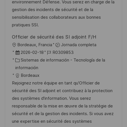
n
p
r
l
environnement Défense. Vous serez en charge de la
u
í
e
gestion des incidents de sécurité et de la
b
a
o
sensibilisation des collaborateurs aux bonnes
l
pratiques SSI.
i
Officier de sécurité des SI adjoint F/H
c
U
Bordeaux, Francia
Jornada completa
a
b
F
I
2026-02-18
R0309853
c
i
e
C
D
Sistemas de información - Tecnología de la
i
c
c
a
d
información
ó
a
h
t
e
Bordeaux
n
c
a
e
e
Rejoignez notre équipe en tant qu'Officier de
i
d
g
m
sécurité des SI adjoint et contribuez à la protection
ó
e
o
p
des systèmes d'information. Vous serez
n
p
r
l
responsable de la mise en œuvre de la stratégie de
u
í
e
sécurité et de la gestion des incidents. Si vous avez
b
a
o
une expertise en sécurité des systèmes