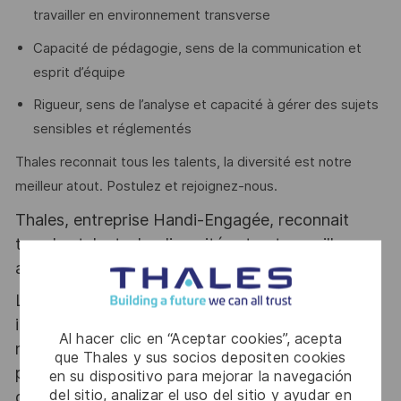
travailler en environnement transverse
Capacité de pédagogie, sens de la communication et
esprit d’équipe
Rigueur, sens de l’analyse et capacité à gérer des sujets
sensibles et réglementés
Thales reconnait tous les talents, la diversité est notre
meilleur atout. Postulez et rejoignez-nous.
Thales, entreprise Handi-Engagée, reconnait
tous les talents. La diversité est notre meilleur
atout. Postulez et rejoignez nous !
Le poste pouvant nécessiter d'accéder à des
informations relevant du secret de la défense
Al hacer clic en “Aceptar cookies”, acepta
nationale, la personne retenue fera l'objet d'une
que Thales y sus socios depositen cookies
procédure d’habilitation, conformément aux
en su dispositivo para mejorar la navegación
del sitio, analizar el uso del sitio y ayudar en
dispositions des articles R.2311-1 et suivants du