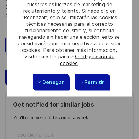
nuestros esfuerzos de marketing de
Code de la défense et de l’IGI 1300 SGDSN/PSE
reclutamiento y talento. Si hace clic en
du 09 août 2021.
“Rechazar”, solo se utilizarán las cookies
técnicas necesarias para el correcto
funcionamiento del sitio y, si continúa
navegando sin hacer una elección, esto se
considerará como una negativa a depositar
Explorar ubicación
cookies. Para obtener más información,
visite nuestra página
Configuración de
cookies
.
Guardar
Aplicar ahora
Denegar
Permitir
Get notified for similar jobs
You'll receive updates once a week
Enter
Email