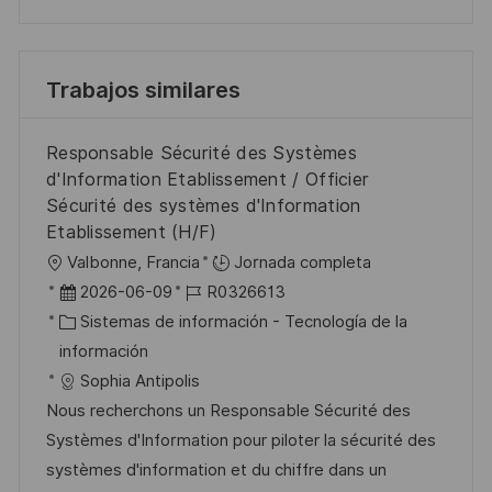
Trabajos similares
Responsable Sécurité des Systèmes
d'Information Etablissement / Officier
Sécurité des systèmes d'Information
Etablissement (H/F)
U
Valbonne, Francia
Jornada completa
b
F
I
2026-06-09
R0326613
i
e
C
D
Sistemas de información - Tecnología de la
c
c
a
d
información
a
h
t
e
Sophia Antipolis
c
a
e
e
Nous recherchons un Responsable Sécurité des
i
d
g
m
Systèmes d'Information pour piloter la sécurité des
ó
e
o
p
systèmes d'information et du chiffre dans un