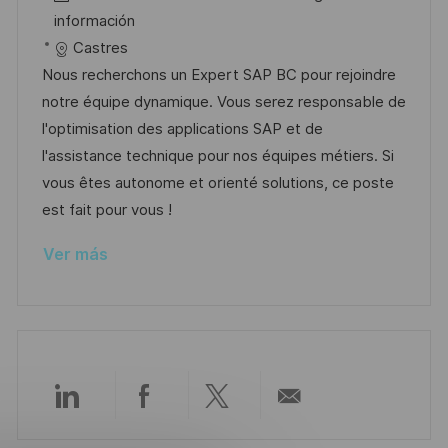
i
c
c
a
d
información
ó
a
h
t
e
Castres
n
c
a
e
e
Nous recherchons un Expert SAP BC pour rejoindre
i
d
g
m
notre équipe dynamique. Vous serez responsable de
ó
e
o
p
l'optimisation des applications SAP et de
n
p
r
l
l'assistance technique pour nos équipes métiers. Si
u
í
e
vous êtes autonome et orienté solutions, ce poste
b
a
o
est fait pour vous !
l
Ver más
i
c
a
c
i
ó
Compartir
Compartir
Compartir
Compartir
n