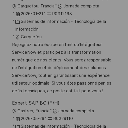
U
Carquefou, Francia
Jornada completa
a
b
F
I
2026-01-21
R0312163
c
i
e
C
D
Sistemas de información - Tecnología de la
i
c
c
a
d
información
ó
a
h
t
e
Carquefou
n
c
a
e
e
Rejoignez notre équipe en tant qu'Intégrateur
i
d
g
m
ServiceNow et participez à la transformation
ó
e
o
p
numérique de nos clients. Vous serez responsable
n
p
r
l
de l'intégration et du déploiement des solutions
u
í
e
ServiceNow, tout en garantissant une expérience
b
a
o
utilisateur optimale. Si vous êtes passionné par les
l
défis techniques, ce poste est fait pour vous !
i
Expert SAP BC (F/H)
c
U
Castres, Francia
Jornada completa
a
b
F
I
2026-05-26
R0329110
c
i
e
C
D
Sistemas de información - Tecnología de la