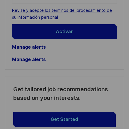
address
Required
Revise y acepte los términos del procesamiento de
(Required)
su información personal
Activar
Manage alerts
Manage alerts
Get tailored job recommendations
based on your interests.
Get Started