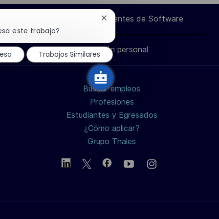
a
a
a
por
Ingeniero de Componentes de Software
Cerrar
través
través
través
correo
notificación
esa este trabajo?
de
chatbot
Información personal
de
de
de
electrónico
resa
Trabajos Similares
LinkedIn
Facebook
twitter
Buscar empleos
/
Profesiones
Estudiantes y Egresados
X
¿Cómo aplicar?
Grupo Thales