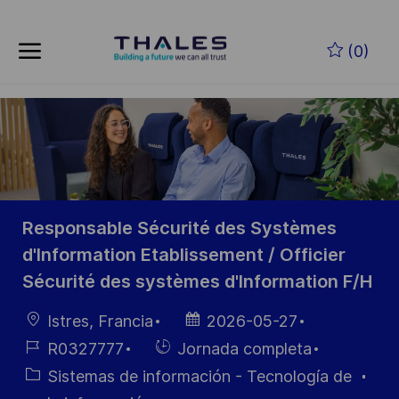
Saltar al contenido principal
(0)
-
Responsable Sécurité des Systèmes
d'Information Etablissement / Officier
Sécurité des systèmes d'Information F/H
Ubicación
Fecha de
Istres, Francia
2026-05-27
publicación
ID de
Hiring
R0327777
Jornada completa
empleo
Type
Categoría
Sistemas de información - Tecnología de