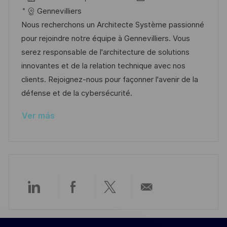
c
i
e
D
a
Gennevilliers
a
c
c
d
t
Nous recherchons un Architecte Système passionné
c
a
h
e
e
pour rejoindre notre équipe à Gennevilliers. Vous
i
c
a
e
g
serez responsable de l'architecture de solutions
ó
i
d
m
o
innovantes et de la relation technique avec nos
n
ó
e
p
r
clients. Rejoignez-nous pour façonner l'avenir de la
n
p
l
í
défense et de la cybersécurité.
u
e
a
Ver más
b
o
l
i
c
a
c
Compartir
Compartir
Compartir
Compartir
i
ó
a
a
a
por