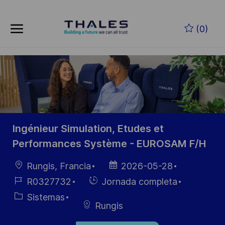
Skip to main content
Saltar al contenido principal
(0)
-
-
Ingénieur Simulation, Etudes et
Performances Système - EUROSAM F/H
Ubicación
Fecha de
Rungis, Francia
2026-05-28
publicación
ID de
Hiring
R0327732
Jornada completa
empleo
Type
Categoría
Sistemas
Rungis