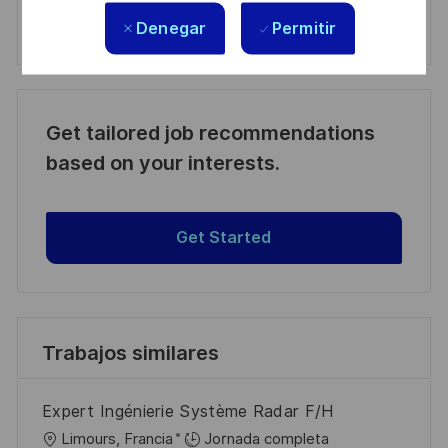
Denegar
Permitir
Manage alerts
Get tailored job recommendations
based on your interests.
Get Started
Trabajos similares
Expert Ingénierie Système Radar F/H
U
Limours, Francia
Jornada completa