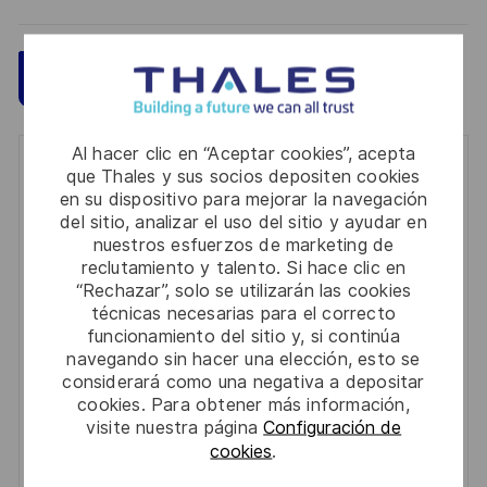
Guardar
Aplicar ahora
Al hacer clic en “Aceptar cookies”, acepta
Get notified for similar jobs
que Thales y sus socios depositen cookies
en su dispositivo para mejorar la navegación
You'll receive updates once a week
del sitio, analizar el uso del sitio y ayudar en
nuestros esfuerzos de marketing de
Enter
reclutamiento y talento. Si hace clic en
“Rechazar”, solo se utilizarán las cookies
Email
técnicas necesarias para el correcto
address
Required
Revise y acepte los términos del procesamiento de
funcionamiento del sitio y, si continúa
(Required)
navegando sin hacer una elección, esto se
su información personal
considerará como una negativa a depositar
cookies. Para obtener más información,
Activar
visite nuestra página
Configuración de
cookies
.
Manage alerts