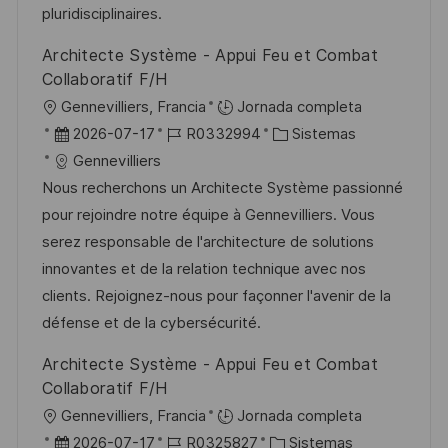
u
e
a
pluridisciplinaires.
b
o
Architecte Système - Appui Feu et Combat
l
Collaboratif F/H
i
U
Gennevilliers, Francia
Jornada completa
c
b
F
I
C
2026-07-17
R0332994
Sistemas
a
i
e
D
a
Gennevilliers
c
c
c
d
t
Nous recherchons un Architecte Système passionné
i
a
h
e
e
pour rejoindre notre équipe à Gennevilliers. Vous
ó
c
a
e
g
serez responsable de l'architecture de solutions
n
i
d
m
o
innovantes et de la relation technique avec nos
ó
e
p
r
clients. Rejoignez-nous pour façonner l'avenir de la
n
p
l
í
défense et de la cybersécurité.
u
e
a
Architecte Système - Appui Feu et Combat
b
o
Collaboratif F/H
l
U
Gennevilliers, Francia
Jornada completa
i
b
F
I
C
2026-07-17
R0325827
Sistemas