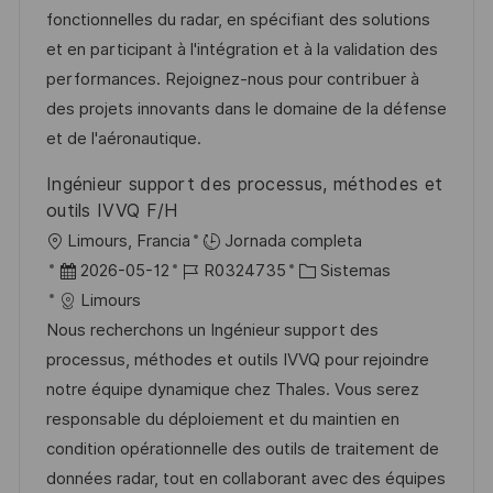
ó
i
d
m
o
fonctionnelles du radar, en spécifiant des solutions
n
ó
e
p
r
et en participant à l'intégration et à la validation des
n
p
l
í
performances. Rejoignez-nous pour contribuer à
u
e
a
des projets innovants dans le domaine de la défense
b
o
et de l'aéronautique.
l
Ingénieur support des processus, méthodes et
i
outils IVVQ F/H
c
U
Limours, Francia
Jornada completa
a
b
F
I
C
2026-05-12
R0324735
Sistemas
c
i
e
D
a
Limours
i
c
c
d
t
Nous recherchons un Ingénieur support des
ó
a
h
e
e
processus, méthodes et outils IVVQ pour rejoindre
n
c
a
e
g
notre équipe dynamique chez Thales. Vous serez
i
d
m
o
responsable du déploiement et du maintien en
ó
e
p
r
condition opérationnelle des outils de traitement de
n
p
l
í
données radar, tout en collaborant avec des équipes