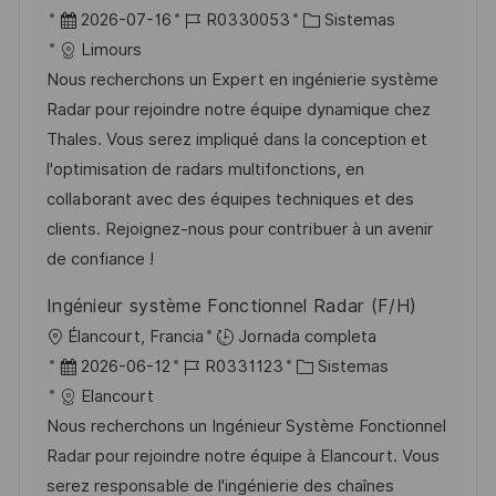
b
F
I
C
2026-07-16
R0330053
Sistemas
i
e
D
a
Limours
c
c
d
t
Nous recherchons un Expert en ingénierie système
a
h
e
e
Radar pour rejoindre notre équipe dynamique chez
c
a
e
g
Thales. Vous serez impliqué dans la conception et
i
d
m
o
l'optimisation de radars multifonctions, en
ó
e
p
r
collaborant avec des équipes techniques et des
n
p
l
í
clients. Rejoignez-nous pour contribuer à un avenir
u
e
a
de confiance !
b
o
Ingénieur système Fonctionnel Radar (F/H)
l
U
Élancourt, Francia
Jornada completa
i
b
F
I
C
2026-06-12
R0331123
Sistemas
c
i
e
D
a
Elancourt
a
c
c
d
t
Nous recherchons un Ingénieur Système Fonctionnel
c
a
h
e
e
Radar pour rejoindre notre équipe à Elancourt. Vous
i
c
a
e
g
serez responsable de l'ingénierie des chaînes