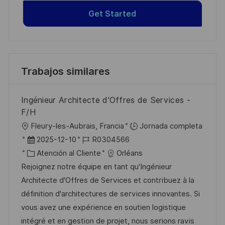
Get Started
Trabajos similares
Ingénieur Architecte d'Offres de Services -
F/H
U
Fleury-les-Aubrais, Francia
Jornada completa
b
F
I
2025-12-10
R0304566
i
e
C
D
Atención al Cliente
Orléans
c
c
a
d
Rejoignez notre équipe en tant qu'Ingénieur
a
h
t
e
Architecte d'Offres de Services et contribuez à la
c
a
e
e
définition d'architectures de services innovantes. Si
i
d
g
m
vous avez une expérience en soutien logistique
ó
e
o
p
intégré et en gestion de projet, nous serions ravis