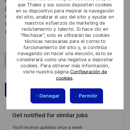
nationale, la personne retenue fera l'objet d'une
que Thales y sus socios depositen cookies
procédure d’habilitation, conformément aux
en su dispositivo para mejorar la navegación
dispositions des articles R.2311-1 et suivants du
del sitio, analizar el uso del sitio y ayudar en
nuestros esfuerzos de marketing de
Code de la défense et de l’IGI 1300 SGDSN/PSE
reclutamiento y talento. Si hace clic en
du 09 août 2021.
“Rechazar”, solo se utilizarán las cookies
técnicas necesarias para el correcto
funcionamiento del sitio y, si continúa
navegando sin hacer una elección, esto se
considerará como una negativa a depositar
Explorar ubicación
cookies. Para obtener más información,
visite nuestra página
Configuración de
cookies
.
Guardar
Aplicar ahora
Denegar
Permitir
Get notified for similar jobs
You'll receive updates once a week