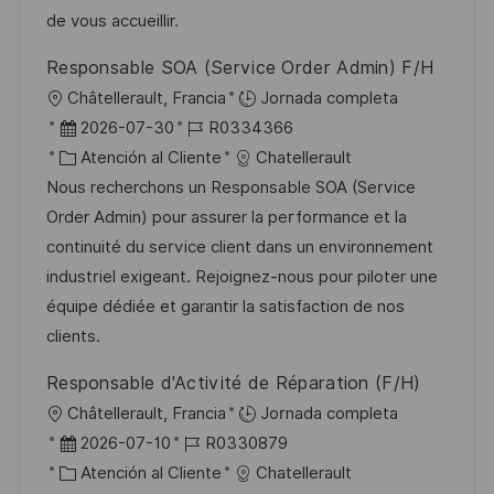
n
p
r
l
de vous accueillir.
u
í
e
Responsable SOA (Service Order Admin) F/H
b
a
o
U
Châtellerault, Francia
Jornada completa
l
b
F
I
2026-07-30
R0334366
i
i
e
C
D
Atención al Cliente
Chatellerault
c
c
c
a
d
Nous recherchons un Responsable SOA (Service
a
a
h
t
e
Order Admin) pour assurer la performance et la
c
c
a
e
e
continuité du service client dans un environnement
i
i
d
g
m
industriel exigeant. Rejoignez-nous pour piloter une
ó
ó
e
o
p
équipe dédiée et garantir la satisfaction de nos
n
n
p
r
l
clients.
u
í
e
Responsable d'Activité de Réparation (F/H)
b
a
o
U
Châtellerault, Francia
Jornada completa
l
b
F
I
2026-07-10
R0330879
i
i
e
C
D
Atención al Cliente
Chatellerault
c