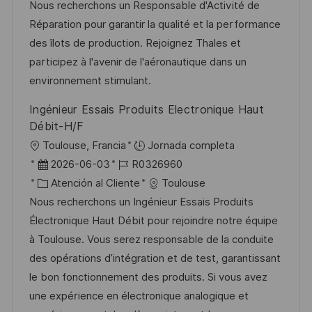
c
c
a
d
Nous recherchons un Responsable d'Activité de
a
a
h
t
e
Réparation pour garantir la qualité et la performance
c
c
a
e
e
des îlots de production. Rejoignez Thales et
i
i
d
g
m
participez à l'avenir de l'aéronautique dans un
ó
ó
e
o
p
environnement stimulant.
n
n
p
r
l
Ingénieur Essais Produits Electronique Haut
u
í
e
Débit-H/F
b
a
o
U
Toulouse, Francia
Jornada completa
l
b
F
I
2026-06-03
R0326960
i
i
e
C
D
Atención al Cliente
Toulouse
c
c
c
a
d
Nous recherchons un Ingénieur Essais Produits
a
a
h
t
e
Électronique Haut Débit pour rejoindre notre équipe
c
c
a
e
e
à Toulouse. Vous serez responsable de la conduite
i
i
d
g
m
des opérations d’intégration et de test, garantissant
ó
ó
e
o
p
le bon fonctionnement des produits. Si vous avez
n
n
p
r
l
une expérience en électronique analogique et