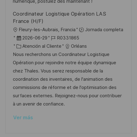
u
í
e
numérique, postulez dès maintenant !
b
a
o
Coordinateur Logistique Opération LAS
l
France (H/F)
i
U
Fleury-les-Aubrais, Francia
Jornada completa
c
b
F
I
2026-06-29
R0331865
a
i
e
C
D
Atención al Cliente
Orléans
c
c
c
a
d
Nous recherchons un Coordinateur Logistique
i
a
h
t
e
Opération pour rejoindre notre équipe dynamique
ó
c
a
e
e
chez Thales. Vous serez responsable de la
n
i
d
g
m
coordination des inventaires, de l'animation des
ó
e
o
p
commissions de réforme et de l'optimisation des
n
p
r
l
surfaces externes. Rejoignez-nous pour contribuer
u
í
e
à un avenir de confiance.
b
a
o
Ver más
l
i
c