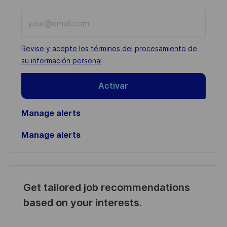
Enter
Email
address
Required
Revise y acepte los términos del procesamiento de
(Required)
su información personal
Activar
Manage alerts
Manage alerts
Get tailored job recommendations
based on your interests.