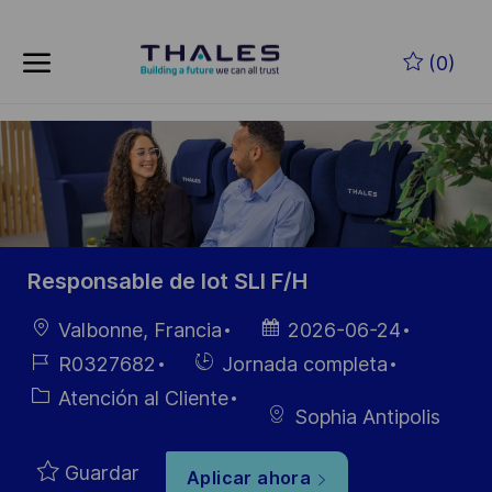
Skip to main content
Saltar al contenido principal
(0)
-
-
Responsable de lot SLI F/H
Ubicación
Fecha de
Valbonne, Francia
2026-06-24
publicación
ID de
Hiring
R0327682
Jornada completa
empleo
Type
Categoría
Atención al Cliente
Sophia Antipolis
Guardar
Aplicar ahora