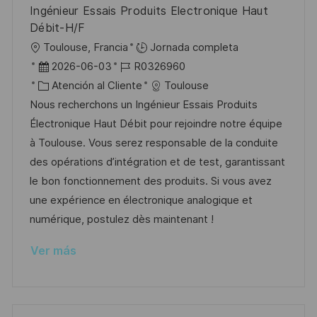
n
p
r
l
Ingénieur Essais Produits Electronique Haut
u
í
e
Débit-H/F
b
a
o
U
Toulouse, Francia
Jornada completa
l
b
F
I
2026-06-03
R0326960
i
i
e
C
D
Atención al Cliente
Toulouse
c
c
c
a
d
Nous recherchons un Ingénieur Essais Produits
a
a
h
t
e
Électronique Haut Débit pour rejoindre notre équipe
c
c
a
e
e
à Toulouse. Vous serez responsable de la conduite
i
i
d
g
m
des opérations d’intégration et de test, garantissant
ó
ó
e
o
p
le bon fonctionnement des produits. Si vous avez
n
n
p
r
l
une expérience en électronique analogique et
u
í
e
numérique, postulez dès maintenant !
b
a
o
Ver más
l
i
c
a