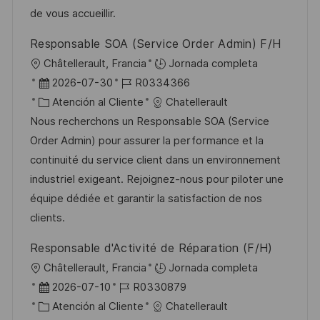
n
p
r
l
de vous accueillir.
u
í
e
Responsable SOA (Service Order Admin) F/H
b
a
o
U
Châtellerault, Francia
Jornada completa
l
b
F
I
2026-07-30
R0334366
i
i
e
C
D
Atención al Cliente
Chatellerault
c
c
c
a
d
Nous recherchons un Responsable SOA (Service
a
a
h
t
e
Order Admin) pour assurer la performance et la
c
c
a
e
e
continuité du service client dans un environnement
i
i
d
g
m
industriel exigeant. Rejoignez-nous pour piloter une
ó
ó
e
o
p
équipe dédiée et garantir la satisfaction de nos
n
n
p
r
l
clients.
u
í
e
Responsable d'Activité de Réparation (F/H)
b
a
o
U
Châtellerault, Francia
Jornada completa
l
b
F
I
2026-07-10
R0330879
i
i
e
C
D
Atención al Cliente
Chatellerault
c