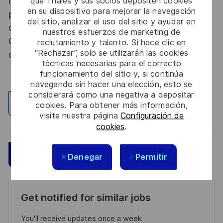
nationale, la personne retenue fera l'objet d'une
que Thales y sus socios depositen cookies
en su dispositivo para mejorar la navegación
procédure d’habilitation, conformément aux
del sitio, analizar el uso del sitio y ayudar en
dispositions des articles R.2311-1 et suivants du
nuestros esfuerzos de marketing de
Code de la défense et de l’IGI 1300 SGDSN/PSE
reclutamiento y talento. Si hace clic en
“Rechazar”, solo se utilizarán las cookies
du 09 août 2021.
técnicas necesarias para el correcto
funcionamiento del sitio y, si continúa
navegando sin hacer una elección, esto se
considerará como una negativa a depositar
Explorar ubicación
cookies. Para obtener más información,
visite nuestra página
Configuración de
cookies
.
Guardar
Aplicar ahora
Denegar
Permitir
Get notified for similar jobs
You'll receive updates once a week