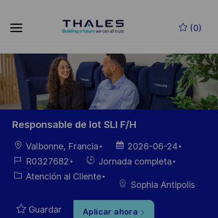
Skip to main content
Saltar al contenido principal
(0)
-
-
Responsable de lot SLI F/H
Ubicación
Fecha de
Valbonne, Francia
2026-06-24
publicación
ID de
Hiring
R0327682
Jornada completa
empleo
Type
Categoría
Atención al Cliente
Sophia Antipolis
Guardar
Aplicar ahora