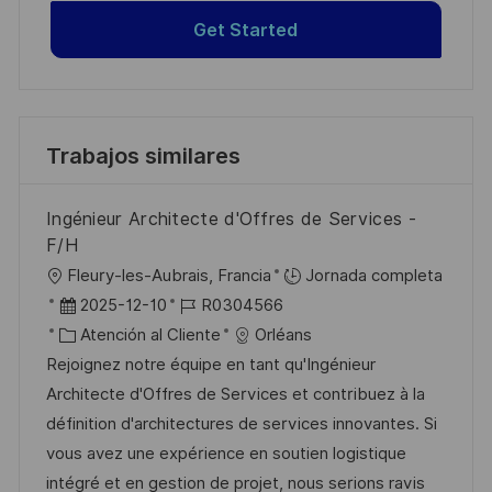
Get Started
Trabajos similares
Ingénieur Architecte d'Offres de Services -
F/H
U
Fleury-les-Aubrais, Francia
Jornada completa
b
F
I
2025-12-10
R0304566
i
e
C
D
Atención al Cliente
Orléans
c
c
a
d
Rejoignez notre équipe en tant qu'Ingénieur
a
h
t
e
Architecte d'Offres de Services et contribuez à la
c
a
e
e
définition d'architectures de services innovantes. Si
i
d
g
m
vous avez une expérience en soutien logistique
ó
e
o
p
intégré et en gestion de projet, nous serions ravis