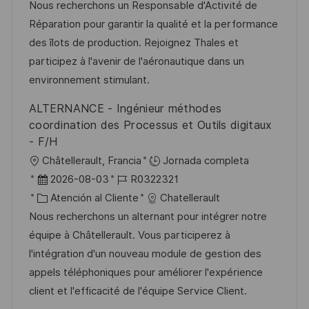
c
c
a
d
Nous recherchons un Responsable d'Activité de
a
a
h
t
e
Réparation pour garantir la qualité et la performance
c
c
a
e
e
des îlots de production. Rejoignez Thales et
i
i
d
g
m
participez à l'avenir de l'aéronautique dans un
ó
ó
e
o
p
environnement stimulant.
n
n
p
r
l
ALTERNANCE - Ingénieur méthodes
u
í
e
coordination des Processus et Outils digitaux
b
a
o
- F/H
l
U
Châtellerault, Francia
Jornada completa
i
b
F
I
2026-08-03
R0322321
c
i
e
C
D
Atención al Cliente
Chatellerault
a
c
c
a
d
Nous recherchons un alternant pour intégrer notre
c
a
h
t
e
équipe à Châtellerault. Vous participerez à
i
c
a
e
e
l'intégration d'un nouveau module de gestion des
ó
i
d
g
m
appels téléphoniques pour améliorer l'expérience
n
ó
e
o
p
client et l'efficacité de l'équipe Service Client.