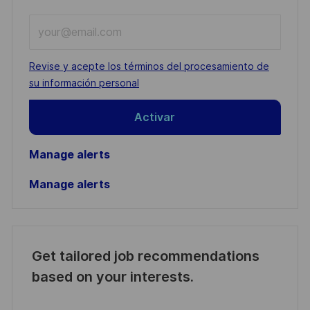
Enter
Email
address
Required
Revise y acepte los términos del procesamiento de
(Required)
su información personal
Activar
Manage alerts
Manage alerts
Get tailored job recommendations
based on your interests.