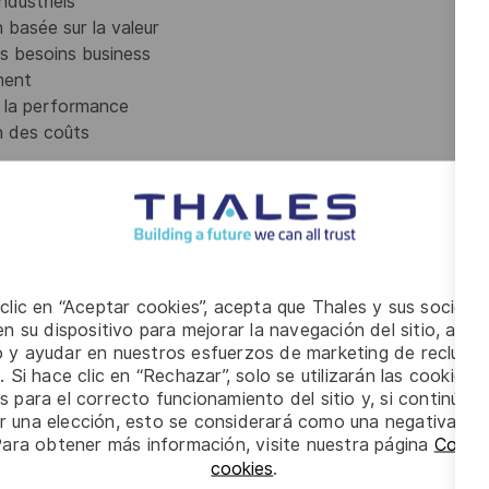
ndustriels
n basée sur la valeur
les besoins business
ment
et la performance
on des coûts
es rôles de Product Owner et de Manager SRE, en dirigeant
s plateformes d'infrastructure et de déploiement supportant
ille de route et les priorités pour les services
ité et l'excellence opérationnelle des systèmes.
 clic en “Aceptar cookies”, acepta que Thales y sus socios 
 le leadership technique des équipes Site Reliability
n su dispositivo para mejorar la navegación del sitio, anali
esoins business, les capacités des plateformes et la
io y ayudar en nuestros esfuerzos de marketing de recluta
. Si hace clic en “Rechazar”, solo se utilizarán las cookies 
s para el correcto funcionamiento del sitio y, si continúa
rie et des Opérations, nécessitant une interaction fréquente
er una elección, esto se considerará como una negativa a d
Para obtener más información, visite nuestra página
Config
, la gestion produit, les opérations, la sécurité et la direction
cookies
.