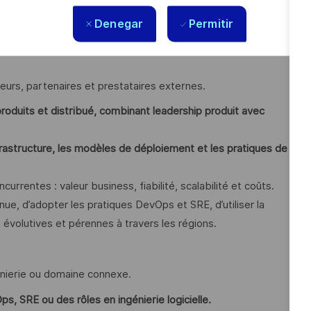
et communique la stratégie, les priorités et la performance
Denegar
Permitir
non technique.
es et régions distribuées, ainsi qu’un alignement avec des
seurs, partenaires et prestataires externes.
oduits et distribué, combinant leadership produit avec
nfrastructure, les modèles de déploiement et les pratiques de
urrentes : valeur business, fiabilité, scalabilité et coûts.
inue, d’adopter les pratiques DevOps et SRE, d’utiliser la
évolutives et pérennes à travers les régions.
énierie ou domaine connexe.
ps, SRE ou des rôles en ingénierie logicielle.