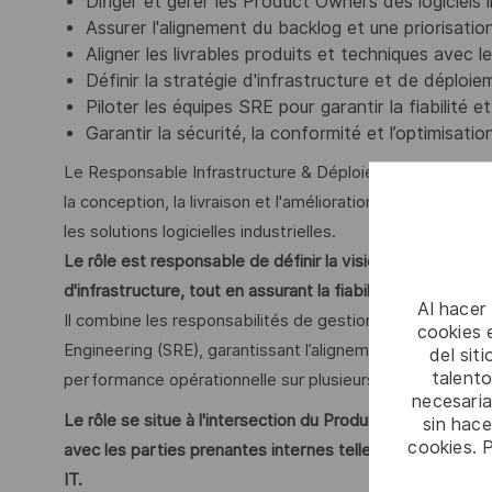
Diriger et gérer les Product Owners des logiciels i
Assurer l'alignement du backlog et une priorisatio
Aligner les livrables produits et techniques avec 
Définir la stratégie d'infrastructure et de déploie
Piloter les équipes SRE pour garantir la fiabilité 
Garantir la sécurité, la conformité et l’optimisati
Le Responsable Infrastructure & Déploiement combine l
la conception, la livraison et l'amélioration continue de
les solutions logicielles industrielles.
Le rôle est responsable de définir la vision produit, la feu
d'infrastructure, tout en assurant la fiabilité, la scalabil
Al hacer
Il combine les responsabilités de gestion de produit avec
cookies e
Engineering (SRE), garantissant l’alignement entre les b
del sit
talento
performance opérationnelle sur plusieurs régions.
necesaria
Le rôle se situe à l'intersection du Produit, de l'Ingénie
sin hac
cookies. 
avec les parties prenantes internes telles que l’ingénierie
IT.