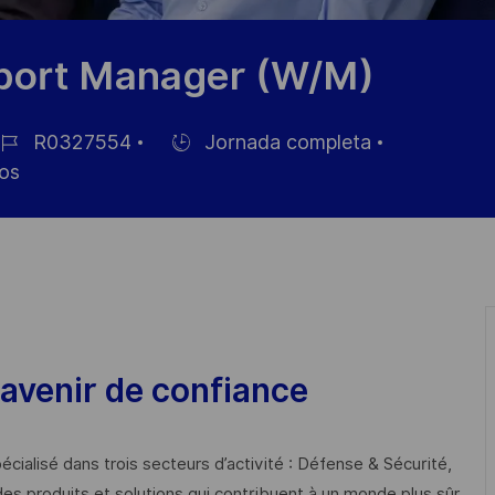
pport Manager (W/M)
R0327554
Jornada completa
Hiring
os
Type
pleo
avenir de confiance
cialisé dans trois secteurs d’activité : Défense & Sécurité,
des produits et solutions qui contribuent à un monde plus sûr,