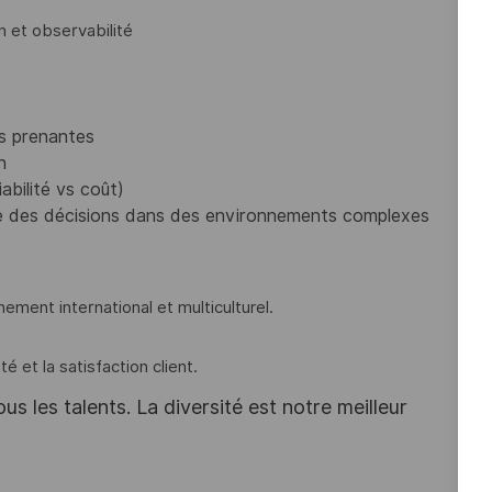
n et observabilité
es prenantes
n
abilité vs coût)
re des décisions dans des environnements complexes
nement international et multiculturel.
é et la satisfaction client.
s les talents. La diversité est notre meilleur