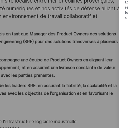
 site localisé entre mer et collines provençales,
L
r
ité numériques et nos activités de défense alliant à
l
un environnement de travail collaboratif et
c
fois en tant que Manager des Product Owners des solutions
Engineering (SRE) pour des solutions transverses à plusieurs
ccompagne une équipe de Product Owners en alignant leur
eloppement, et en assurant une livraison constante de valeur
 avec les parties prenantes.
les leaders SRE, en assurant la fiabilité, la scalabilité et la
es avec les objectifs de l'organisation et en favorisant le
 l'infrastructure logicielle industrielle