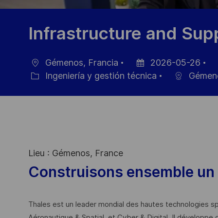
Infrastructure and Su
Gémenos, Francia
2026-05-26
Ubicación
Fecha
ID
Ingeniería y gestión técnica
Gémen
Categoría
de
de
publicación
em
Lieu : Gémenos, France
Construisons ensemble un 
Thales est un leader mondial des hautes technologies spé
Aéronautique & Spatial, et Cyber & Digital. Il développe 