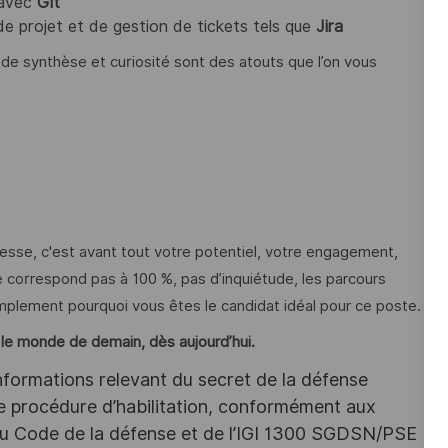
 avec
Git
 de projet et de gestion de tickets tels que
Jira
 de synthèse et curiosité sont des atouts que l’on vous
resse, c'est avant tout votre potentiel, votre engagement,
 ne correspond pas à 100 %, pas d’inquiétude, les parcours
mplement pourquoi vous êtes le candidat idéal pour ce poste.
z le monde de demain, dès aujourd’hui.
nformations relevant du secret de la défense
une procédure d’habilitation, conformément aux
s du Code de la défense et de l’IGI 1300 SGDSN/PSE