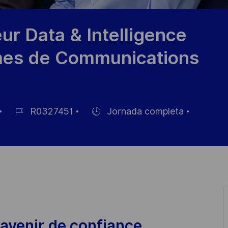
r Data & Intelligence
tèmes de Communications
R0327451
Jornada completa
ID
Hiring
de
Type
empleo
avenir de confiance