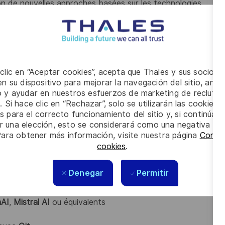
on de nouvelles approches basées sur les technologies
 à l’acculturation des équipes de développement aux
chniques afin d’intégrer les solutions développées dans
 clic en “Aceptar cookies”, acepta que Thales y sus socios 
n su dispositivo para mejorar la navegación del sitio, anali
io y ayudar en nuestros esfuerzos de marketing de recluta
. Si hace clic en “Rechazar”, solo se utilizarán las cookies 
s para el correcto funcionamiento del sitio y, si continúa
ngénieur ou formation équivalente, avec une spécialisation en
er una elección, esto se considerará como una negativa a d
recherchez une alternance de
2 ans
?
Para obtener más información, visite nuestra página
Config
cookies
.
sionnel, personnel ou associatif en lien avec des
Denegar
Permitir
,
LLM
,
ASR
t en conception orientée objet
AI
,
Mistral AI
ou équivalents