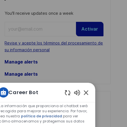
You'll receive updates once a week
Enter
Activar
Email
address
Required
Revise y acepte los términos del procesamiento de
(Required)
su información personal
Manage alerts
Manage alerts
Career Bot
Sonidos
Get tailored job
de
La información que proporciona al chatbot será
recommendations
chatbot
recogida para mejorar su experiencia. Por favor,
lea nuestra
política de privacidad
para ver
habilitados
based on your
cómo almacenamos y protegemos sus datos