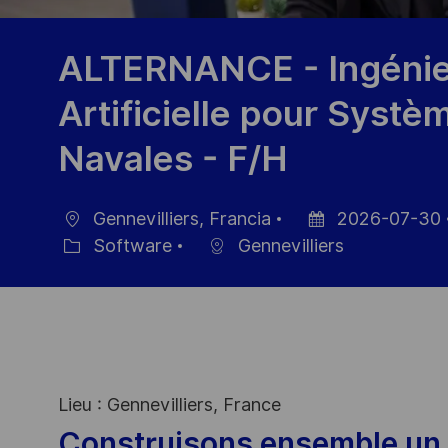
ALTERNANCE - Ingénieu
Artificielle pour Sys
Navales - F/H
Gennevilliers, Francia
2026-07-30
Ubicación
Fecha
Software
Gennevilliers
Categoría
de
publicación
Lieu : Gennevilliers, France
Construisons ensemble un 