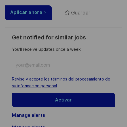
Guardar
Aplicar ahora
Get notified for similar jobs
You'll receive updates once a week
Enter
Email
address
Required
Revise y acepte los términos del procesamiento de
(Required)
su información personal
Activar
Manage alerts