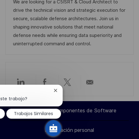
c
c
d
t
We are looking for a C5ISRT & Cloud Architect to
c
a
h
e
e
drive the technical vision and strategic execution for
a
c
a
e
g
secure, scalable defense architectures. Join us in
c
i
d
m
o
shaping innovative solutions that meet national
i
ó
e
p
r
defense needs while ensuring data superiority and
ó
n
p
l
í
uninterrupted command and control.
n
u
e
a
b
o
l
i
c
Compartir
Compartir
Compartir
Compartir
Cerrar
a
notificación
ste trabajo?
c
a
a
a
por
de
chatbot
i
Ingeniero de Componentes de Software
Trabajos Similares
través
través
través
correo
ó
n
Información personal
de
de
de
electrónico