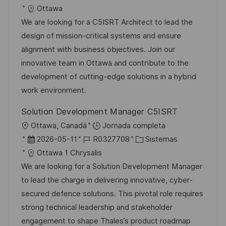
i
e
D
a
Ottawa
c
c
d
t
We are looking for a C5ISRT Architect to lead the
a
h
e
e
design of mission-critical systems and ensure
c
a
e
g
alignment with business objectives. Join our
i
d
m
o
innovative team in Ottawa and contribute to the
ó
e
p
r
development of cutting-edge solutions in a hybrid
n
p
l
í
work environment.
u
e
a
Solution Development Manager C5ISRT
b
o
U
Ottawa, Canadá
Jornada completa
l
b
F
I
C
2026-05-11
R0327708
Sistemas
i
i
e
D
a
Ottawa 1 Chrysalis
c
c
c
d
t
We are looking for a Solution Development Manager
a
a
h
e
e
to lead the charge in delivering innovative, cyber-
c
c
a
e
g
secured defence solutions. This pivotal role requires
i
i
d
m
o
strong technical leadership and stakeholder
ó
ó
e
p
r
engagement to shape Thales’s product roadmap
n