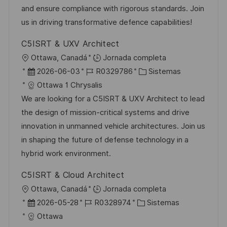
n
p
l
í
and ensure compliance with rigorous standards. Join
u
e
a
us in driving transformative defence capabilities!
b
o
C5ISRT & UXV Architect
l
U
Ottawa, Canadá
Jornada completa
i
b
F
I
C
2026-06-03
R0329786
Sistemas
c
i
e
D
a
Ottawa 1 Chrysalis
a
c
c
d
t
We are looking for a C5ISRT & UXV Architect to lead
c
a
h
e
e
the design of mission-critical systems and drive
i
c
a
e
g
innovation in unmanned vehicle architectures. Join us
ó
i
d
m
o
in shaping the future of defense technology in a
n
ó
e
p
r
hybrid work environment.
n
p
l
í
C5ISRT & Cloud Architect
u
e
a
U
Ottawa, Canadá
Jornada completa
b
o
b
F
I
C
2026-05-28
R0328974
Sistemas
l
i
e
D
a
Ottawa
i