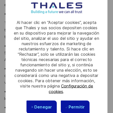
et congés de maladie payés.
• Des rabais sur les assurances habitation et automobile.
Al hacer clic en “Aceptar cookies”, acepta
Thales provides an extensive benefits program for all full-
que Thales y sus socios depositen cookies
time employees working 24 or more hours per week and
en su dispositivo para mejorar la navegación
their eligible dependents, including the following:
del sitio, analizar el uso del sitio y ayudar en
nuestros esfuerzos de marketing de
• Company paid Extended Health, Dental, HSA, Life, AD&D,
reclutamiento y talento. Si hace clic en
Short-term Disability, travel insurance, Employee
“Rechazar”, solo se utilizarán las cookies
técnicas necesarias para el correcto
Assistance Plan and Well-Being program.
funcionamiento del sitio y, si continúa
• Retirement Savings Plans (RRSP, DCPP, TFSA) with a
navegando sin hacer una elección, esto se
considerará como una negativa a depositar
company contribution and a match to a DCPP, with no
cookies. Para obtener más información,
vesting period.
visite nuestra página
Configuración de
cookies
.
• Company paid holidays, vacation days, and paid sick
leave.
Denegar
Permitir
• Voluntary Life, AD&D, Critical Illness, Long-Term