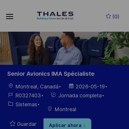
Skip to main content
Saltar al contenido principal
(0)
-
-
Senior Avionics IMA Spécialiste
Ubicación
Fecha de
Montreal, Canadá
2026-05-19
publicación
ID de
Hiring
R0327403
Jornada completa
empleo
Type
Categoría
Sistemas
Montreal
Guardar
Aplicar ahora