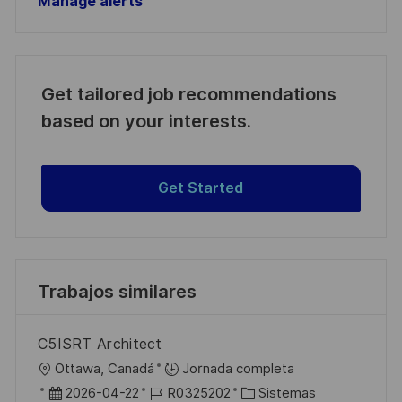
Manage alerts
Get tailored job recommendations
based on your interests.
Get Started
Trabajos similares
C5ISRT Architect
U
Ottawa, Canadá
Jornada completa
b
F
I
C
2026-04-22
R0325202
Sistemas